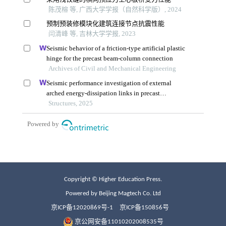
Copyright © Higher Education Press.
Powered by Beijing Magtech Co. Ltd
京ICP备12020869号-1
京ICP备150856号
京公网安备11010202008535号