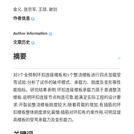
金义, 张宗军, 王琼, 谢剑
作者信息
+
Author information
+
文章历史
+
摘要
对2个全预制环扣连接楼板和1个整浇楼板进行四点加载受
弯试验,分析了试件的破坏模式、承载力、刚度及变形等性
能指标。研究结果表明:环扣连接楼板承载力高于普通整浇
楼板,说明环扣连接节点构造可靠,能满足实际工程的设计要
求;开裂前整浇楼板刚度较大,随着荷载的增加,有插筋的环
扣楼板整体刚度退化最慢;插筋对环扣有约束作用,可明显提
高楼板的受弯承载力及变形能力。