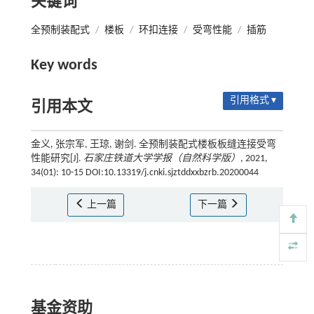
关键词
全预制装配式
/
楼板
/
环扣连接
/
受弯性能
/
插筋
Key words
引用格式 ▾
引用本文
金义, 张宗军, 王琼, 谢剑. 全预制装配式楼板板缝连接受弯
性能研究[J].
石家庄铁道大学学报（自然科学版）
, 2021,
34(01): 10-15 DOI:10.13319/j.cnki.sjztddxxbzrb.20200044
上一篇
下一篇
基金资助