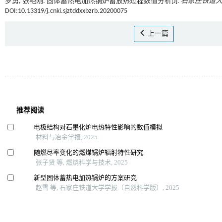
罗勇, 张艳刚. 固体蓄热电加热锅炉蓄放热过程数值分析[J].
石家庄铁道
DOI:10.13319/j.cnki.sjztddxxbzrb.20200075
上一篇