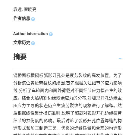
袁远, 翟晓亮
作者信息
+
Author information
+
文章历史
+
摘要
钢桥面板横隔板弧形开孔处是疲劳裂纹的高发位置。为了
分析该位置疲劳裂纹的成因,首先根据关注细节的应力影响
线,分析了车轮面内和面外荷载对不同细节应力幅产生的效
应。结合火焰切割边缘残余应力的分布,对弧形开孔边缘主
压应力主导的状态仍产生疲劳裂纹的现象进行了解释。然
后根据线性累计损伤准则,说明了超载对弧形开孔边缘疲劳
细节的损伤度的影响。最后讨论了弧形开孔位置焊缝的构
造形式和加工制造工艺。优良的焊缝质量和合理的构造形