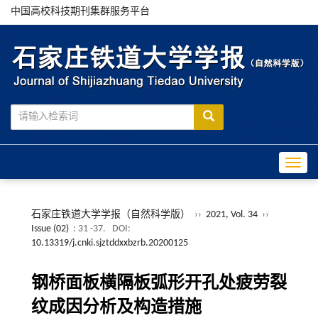
中国高校科技期刊集群服务平台
Toggle
石家庄铁道大学学报（自然科学版）
››
2021, Vol. 34
››
Issue (02)
: 31 -37.
DOI:
10.13319/j.cnki.sjztddxxbzrb.20200125
钢桥面板横隔板弧形开孔处疲劳裂
纹成因分析及构造措施