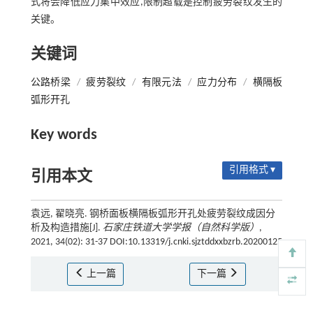
式将会降低应力集中效应,限制超载是控制疲劳裂纹发生的
关键。
关键词
公路桥梁
/
疲劳裂纹
/
有限元法
/
应力分布
/
横隔板
弧形开孔
Key words
引用格式 ▾
引用本文
袁远, 翟晓亮. 钢桥面板横隔板弧形开孔处疲劳裂纹成因分
析及构造措施[J].
石家庄铁道大学学报（自然科学版）
,
2021, 34(02): 31-37 DOI:10.13319/j.cnki.sjztddxxbzrb.20200125
上一篇
下一篇