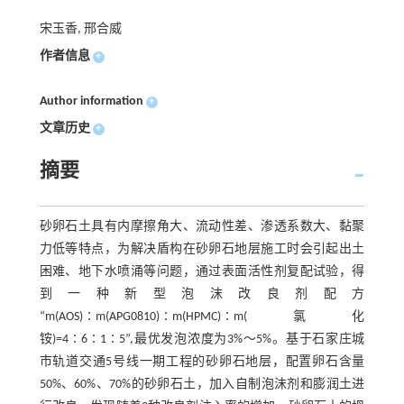
宋玉香, 邢合威
作者信息
+
Author information
+
文章历史
+
摘要
砂卵石土具有内摩擦角大、流动性差、渗透系数大、黏聚
力低等特点，为解决盾构在砂卵石地层施工时会引起出土
困难、地下水喷涌等问题，通过表面活性剂复配试验，得
到一种新型泡沫改良剂配方
“m(AOS)∶m(APG0810)∶m(HPMC)∶m(氯化
铵)=4∶6∶1∶5”,最优发泡浓度为3%～5%。基于石家庄城
市轨道交通5号线一期工程的砂卵石地层，配置卵石含量
50%、60%、70%的砂卵石土，加入自制泡沫剂和膨润土进