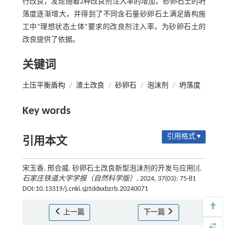
行改良，发现随着2种改良剂注入率的增加，砂卵石土的坍
落度逐渐增大，并得到了不同含石量砂卵石土满足盾构施
工中“理想状态土体”要求的改良剂注入率，为砂卵石土的
改良提供了依据。
关键词
土压平衡盾构
/
渣土改良
/
砂卵石
/
泡沫剂
/
坍落度
Key words
引用格式 ▾
引用本文
宋玉香, 邢合威. 砂卵石土改良新型泡沫剂的开发与应用[J].
石家庄铁道大学学报（自然科学版）
, 2024, 37(03): 75-81
DOI:10.13319/j.cnki.sjztddxxbzrb.20240071
上一篇
下一篇