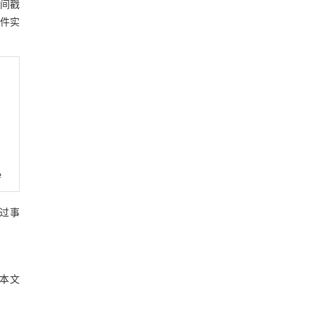
间戳
件实
e
过事
，本文