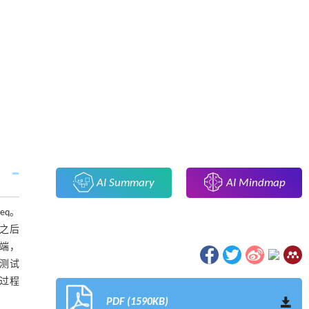
AI Summary
AI Mindmap
eq。
之后
端，
测试
配过程
PDF (1590KB)