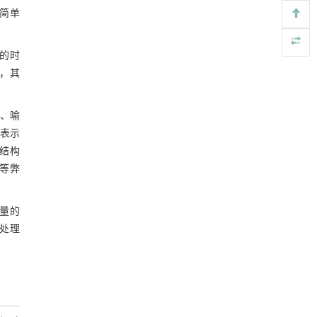
基于检流计的无对准误差全原位成像与激光加
[4]
简单
工系统及其在泛半导体制造中的应用
Engineering
. 2026, Vol.58(3): 1-303
的时
https://doi.org/10.1016/j.eng.2025.07.041
件，其
PVDD: a practical benchmark dataset and
[5]
network for video denoising
Frontiers of Computer Science
. 2027, Vol.21(7):
法、喻
2107207-2107708
表示
https://doi.org/10.1007/s11704-025-50966-0
结构
等弊
量的
处理