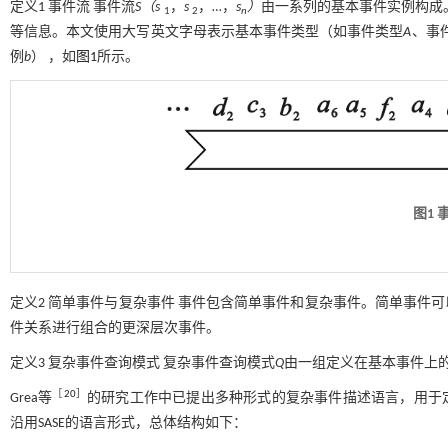
定义1
事件流 事件流
S（s
，
s
，…，
s
）
由一系列的基本事件实例构成
1
2
n
等信息。本文使用大写英文字母表示基本事件类型（如事件类型
A
、事
例
b
） ，如
图1
所示。
图1
定义2
简单事件与复杂事件 事件包含简单事件和复杂事件。简单事件
件关系进行组合的更深层次事件。
定义3
复杂事件查询模式 复杂事件查询模式
Q
由一组定义在基本事件上
［
20
］
Grea等
的研究工作中已提出多种形式的复杂事件描述语言，用于定
沿用SASE的语言形式，总体结构如下：