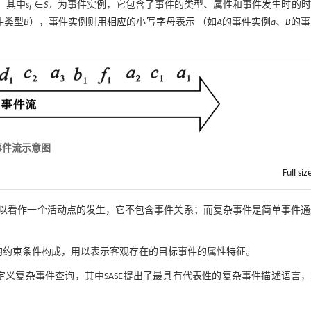
。其中
s
∈
S，
为事件实例，它包含了事件的类型、属性和事件发生时的时
i
件类型
B
），事件实例则用相应的小写字母表示 （如
A
的事件实例
a
、
B
的事
 事件流示意图
Full siz
可以看作一个活动点的发生，它不包含事件关系；而复杂事件是简单事件通
的约束条件构成，用以表示客观存在的目标事件的属性特征。
义复杂事件查询，其中SASE提出了最具有代表性的复杂事件描述语言