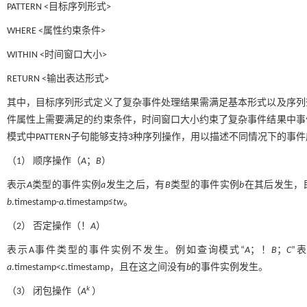
PATTERN <目标序列形式>
WHERE <属性约束条件>
WITHIN <时间窗口大小>
RETURN <输出表达形式>
其中，目标序列形式定义了复杂事件处理结果需满足基本形式以及序列
件属性上需要满足的约束条件，时间窗口大小约束了复杂事件结果中事
模式中PATTERN子句能够支持3种序列操作，用以描述不同情况下的
（1） 顺序操作（
A
；
B
）
表示
A
类型的事件实例
a
发生之后，有
B
类型的事件实例
b
在其后发生，
b
.timestamp-
a
.timestamp≤
tw
。
（2） 否定操作（！
A
）
表示A事件类型的事件实例不发生。例如查询模式“
A
；！
B
；
C
”
a
.timestamp<
c
.timestamp，且在这之间没有
b
的事件实例发生。
k
（3） 闭包操作（
A
）