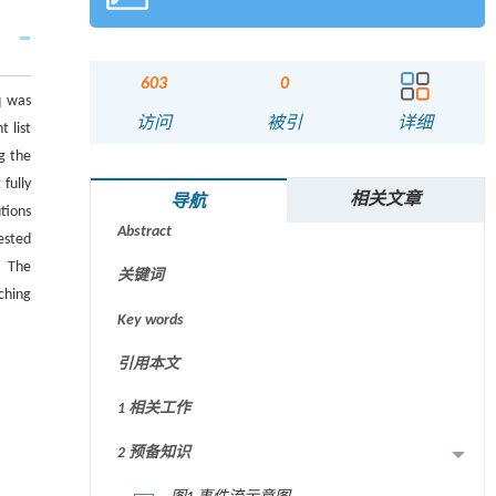
603
0
q was
访问
被引
详细
 list
g the
fully
摘要
相关文章
导航
tions
Abstract
ested
. The
关键词
ching
Key words
引用本文
1 相关工作
2 预备知识