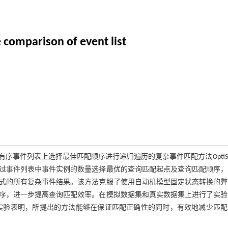
comparison of event list
事件列表上选择最佳匹配顺序进行递归遍历的复杂事件匹配方法OptiS
过事件列表中事件实例的数量选择最优的查询匹配起点及查询匹配顺序，
式的所有复杂事件结果。该方法克服了使用自动机模型固定状态转换的弊
序，进一步提高查询匹配效率。在模拟数据集和真实数据集上进行了实验
比较。实验表明，所提出的方法能够在保证匹配正确性的同时，有效地减少匹