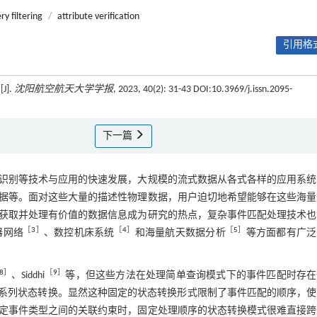
ry filtering
/
attribute verification
引用格式
].
沈阳航空航天大学学报
, 2023, 40(2): 31-43 DOI:10.3969/j.issn.2095-
下一篇
识别等技术与应用的快速发展，大规模的流式数据从各式各样的应用系统
据等。面对这些大量的描述性物理数据，用户迫切地希望能够在这些海量
获取并处理有价值的数据信息成为研究的热点，复杂事件匹配处理技术也
［
3
］
［
4
］
［
5
］
器网络
、数控机床系统
和海量航天数据分析
等方面都有广泛
8
］
［
9
］
、Siddhi
等，但这些方法在处理简单查询模式下的事件匹配时存在
一系列状态转换。显然这种固定的状态转换形式限制了事件匹配的顺序，
定事件类型之间的关联约束时，固定处理顺序的状态转换模式很难直接跨