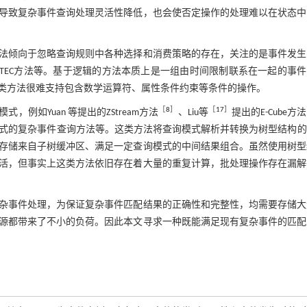
导致复杂事件查询处理灵活性降低，也会使否定操作的处理难以在状态中
法倾向于忽略查询规则中各种选择和消费策略的存在，关注的是事件发生
RTEC方法等。基于逻辑的方法本质上是一组由时间限制联系在一起的事
类方法很难支持包含数学运算符、属性条件约束等条件的操作。
［
8
］
［
17
］
如Yuan 等提出的ZStream方法
、Liu等
提出的E-Cube方
式的复杂事件查询方法等。这类方法将查询模式解析并转换为树型结构的
存储来自子树缓冲区、满足一定查询模式的中间结果组合。虽然使用树型
活，但事实上这类方法依旧存在着大量的重复计算，批处理操作存在漏解
杂事件处理，为保证复杂事件匹配结果的正确性和完整性，均需要存储大
源都带来了不小的负荷。因此本文寻求一种既能满足现有复杂事件的匹配