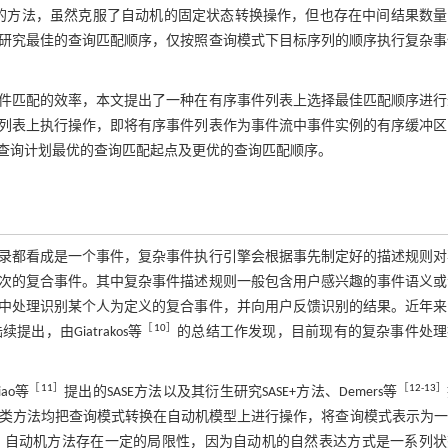
模型的方法，虽然克服了自动机的固定状态转换操作，但也存在中间结果数
研究最佳的查询匹配顺序，仅按照查询模式下目标序列的顺序执行复杂事
件匹配的效率，本文提出了一种在有序事件列表上选择最佳匹配顺序进行
列表上执行操作，即将有序事件列表作为事件流中事件实例的有序缓冲区
查询计划最优的查询匹配起点及更优的查询匹配顺序。
录都看成是一个事件，复杂事件执行引擎会根据事先制定好的描述规则对
次的复合事件。其中复杂事件描述规则一般包含用户感兴趣的事件语义或
中处理识别某个人为定义的复合事件，并向用户反馈识别的结果。近年来
［
10
］
，由Giatrakos等
的总结工作发现，目前现有的复杂事件处理
。
［
11
］
［
12
-
13
］
ao等
提出的SASE方法以及其衍生研究SASE+方法、Demers等
类方法均把查询模式转换在自动机模型上进行操作，将查询模式表示为一
。自动机方法存在一定的局限性，因为自动机的自然表达方式是一系列状