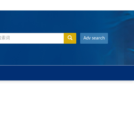
Adv search