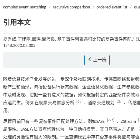
complex event matching
/
recursive comparison
/
ordered event list
/
que
引用本文
夏秀峰,丁建丽,邱涛,谢沛良. 基于事件列表递归比较的复杂事件匹配方法[J
1248.2023.02.005
上一篇
随着信息技术产业发展的进一步深化及物联网技术、传感器网络和射频
断产生和涌现，包括设备运行状态数据、企业信息化数据、生产参数数
中及时发现、挖掘一些有意义的数据，如何根据特定的匹配条件高效地
［
1
］
［
2
］
应运而生。例如在股票交易信息分析
、道路交通规划
、传感
用。
［
6
-
7
］
［
尽管目前已有一些复杂事件匹配处理方法，例如SASE
、ZStream
局限性。SASE方法将查询转化为一种自动机模型，其自然表达方式是
处理的灵活性有很大的限制。一旦查询模式中存在否定事件类型与非否