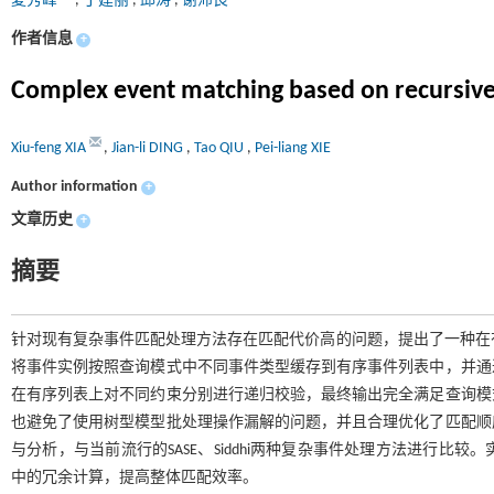
夏秀峰
,
丁建丽
,
邱涛
,
谢沛良
作者信息
+
Complex event matching based on recursive 
Xiu-feng XIA
,
Jian-li DING
,
Tao QIU
,
Pei-liang XIE
Author information
+
文章历史
+
摘要
针对现有复杂事件匹配处理方法存在匹配代价高的问题，提出了一种在有序
将事件实例按照查询模式中不同事件类型缓存到有序事件列表中，并通
在有序列表上对不同约束分别进行递归校验，最终输出完全满足查询模
也避免了使用树型模型批处理操作漏解的问题，并且合理优化了匹配顺
与分析，与当前流行的SASE、Siddhi两种复杂事件处理方法进行
中的冗余计算，提高整体匹配效率。