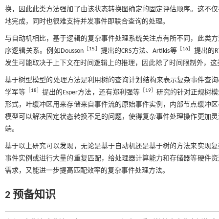
换，因此此类方法强加了由该状态转换图确定的固定评估顺序。这不仅
地完成，同时也很难支持并发事件即联合查询的处理。
与自动机相比，基于逻辑的复杂事件处理系统关注点有所不同，此类方
［
15
］
［
16
］
序逻辑关系。例如Dousson
提出的CRS方法、Artikis等
提出的
发生可能取决于上下文在时间逻辑上的推理，因此除了时间限制外，这
基于树型模型的处理方法是利用树的查询计划结构来表示复杂事件查询模式，例
［
18
］
［
19
］
学军等
提出的Esper方法，还有郑利强等
研究的针对正规树模
形式，叶缓冲区用来存储来自事件流的原始事件实例，内部节点缓冲区
模型可以解决固定状态转换不足的问题，使得复杂事件处理操作更加灵
端。
基于以上研究可以发现，无论是基于自动机还是基于树的方法来实现复
事件实例或进行大量的重复匹配，给处理器计算能力和存储器等硬件资
需求，又能进一步提高匹配效率的复杂事件处理方法。
2 预备知识