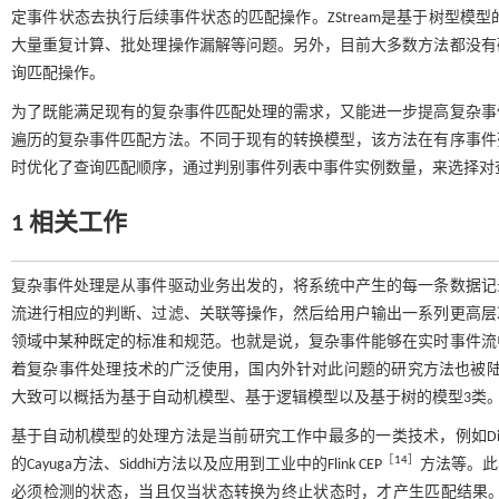
定事件状态去执行后续事件状态的匹配操作。ZStream是基于树型
大量重复计算、批处理操作漏解等问题。另外，目前大多数方法都没有
询匹配操作。
为了既能满足现有的复杂事件匹配处理的需求，又能进一步提高复杂事
遍历的复杂事件匹配方法。不同于现有的转换模型，该方法在有序事件
时优化了查询匹配顺序，通过判别事件列表中事件实例数量，来选择对
1 相关工作
复杂事件处理是从事件驱动业务出发的，将系统中产生的每一条数据记
流进行相应的判断、过滤、关联等操作，然后给用户输出一系列更高层
领域中某种既定的标准和规范。也就是说，复杂事件能够在实时事件流
着复杂事件处理技术的广泛使用，国内外针对此问题的研究方法也被陆续提出
大致可以概括为基于自动机模型、基于逻辑模型以及基于树的模型3类
基于自动机模型的处理方法是当前研究工作中最多的一类技术，例如Di
［
14
］
的Cayuga方法、Siddhi方法以及应用到工业中的Flink CEP
方法等。此
必须检测的状态，当且仅当状态转换为终止状态时，才产生匹配结果