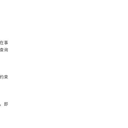
在事
查询
围约束
，即