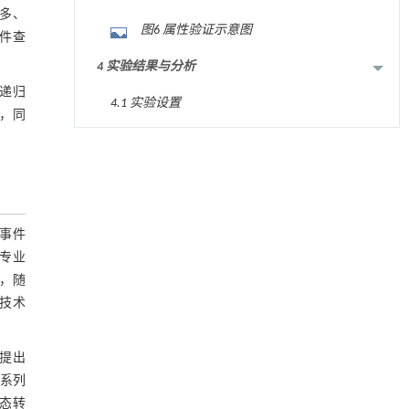
量多、
图6 属性验证示意图
件查
4 实验结果与分析
递归
4.1 实验设置
，同
表1 实验环境配置
内置陶瓷驱动单元的厘米级可重构压电机器人
[1]
Engineering
. 2026, Vol.58(3): 1-303
4.2 实验结果与分析
https://doi.org/10.1016/j.eng.2025.06.043
图7 处理3组查询的性能对比
润滑接触副动态油膜厚度超声高分辨率测量中
[2]
事件
的弹流与声学耦合方法
图8 评估目标序列长度对运行时间的影
专业
Engineering
. 2026, Vol.58(3): 1-303
响
，随
图9 改变查询模式中时间约束的大小对
https://doi.org/10.1016/j.eng.2026.01.014
技术
性能的影响
5 结论
基于均相催化剂的两段式水热液化实现丙烯腈-
[3]
丁二烯-苯乙烯共聚物的分步脱氮与液化
提出
参考文献
Engineering
. 2026, Vol.58(3): 1-303
系列
https://doi.org/10.1016/j.eng.2025.12.037
基金资助
态转