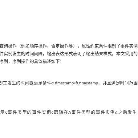
查询操作（例如顺序操作、否定操作等），属性约束条件限制了事件实例
件实例发生的时间间隔，输出表达形式表明了输出结果样式。本文采用的
事件序列，序列操作的具体描述如下：
即其发生的时间戳满足条件
a
.timestamp<
b
.timestamp，并且满足时间范
表示
C
事件类型的事件实例
c
跟随在
A
事件类型的事件实例
a
之后发生