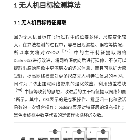
1 无人机目标检测算法
1.1 无人机目标特征提取
因为无人机目标在飞行过程中的位姿多样、尺度变化较
大，在算法检测的过程中，容易出现漏检、误检等情况，
［
19
］
所以本文将对YOLOv3
中的主干特征提取网络
Darknet53进行改进，将网络深度向后进行延伸，不仅可以
提取出原始图像中更深层次的语义信息，而且可以扩大感
受野，提高网络模型对更多尺度无人机特征信息的学习。
同时为了防止加深网络带来的退化效应，利用残差模块
［
20
］
中恒等映射的思想，改进后的主干特征提取网络如
图
1
所示。其中，CBL表示的是卷积操作、批量归一化和激活
函数的一次组合操作；padding表示对特征层的填充操作；
黑色虚线框中数字代表的是该模块循环的次数。