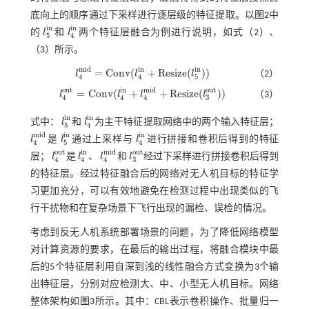
底向上的顺序通过下采样进行逐层级的特征提取。以
图2
中
i
n
i
n
的
l
和
l
两个特征层融合为例进行说明，如式（
2
）、
l
5
i
n
l
4
i
n
5
4
（
3
）所示。
m
i
d
i
n
i
n
=
C
o
n
v
(
+
R
e
s
i
z
e
(
)
)
l
l
l
（2）
l
4
m
i
d
=
C
o
n
v
(
l
4
i
n
+
R
e
s
i
z
e
(
l
5
i
n
)
)
4
4
5
o
u
t
i
n
m
i
d
o
u
t
=
C
o
n
v
(
+
+
R
e
s
i
z
e
(
)
)
l
l
l
l
（3）
l
4
o
u
t
=
C
o
n
v
(
l
4
i
n
+
l
4
m
i
d
+
R
e
s
i
z
e
(
l
3
o
u
t
)
)
4
4
4
3
i
n
i
n
式中：
l
和
l
为主干特征提取网络中的两个输入特征层；
l
5
i
n
l
4
i
n
5
4
m
i
d
i
n
i
n
l
是
l
通过上采样与
l
进行拼接和卷积后得到的特征
l
4
m
i
d
l
5
i
n
l
4
i
n
4
5
4
o
u
t
i
n
m
i
d
o
u
t
层；
l
是
l
、
l
和
l
经过下采样进行拼接卷积后得到
l
4
o
u
t
l
4
i
n
l
4
m
i
d
l
3
o
u
t
4
4
4
3
的特征层。经过特征融合后的网络对无人机目标的特征学
习更加充分，可以有效地避免在检测过程中出现类似的飞
行干扰物和在复杂场景下飞行出现的漏检、误检的情况。
考虑到反无人机系统部署场景的问题，为了降低网络模型
对计算资源的要求，在最后的输出过程，将融合模块中最
后的5个特征层利用自深到浅的线性融合方式变换为3个输
出特征层，分别对应检测大、中、小型无人机目标。网络
整体架构如
图3
所示。其中：CBL表示卷积操作、批量归一