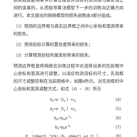
损失函数是用来评价算法模型对目标的预测值与真实值之
间的误差的，从而指导算法模型下一步的训练向正确方向
进行。本文提出的网络模型的损失函数由3部分组成。
（1）预测的边界框与真实边界框之间中心坐标和宽高带来
的损失。
（2）预测目标计算的置信度带来的损失；
（3）计算预测目标所属类别带来的损失。
预测边界框是将网络在训练过程中对选择出来的先验框中
心坐标和宽高进行调整，以适应检测目标的尺寸，先验框
的尺寸调整控制在当前网格中，如
图4
所示。对先验框的中
心坐标和宽高调整方式，如式（
4
）~（
8
）所示
b
=σ
（
t
）+
c
（4）
x
x
x
b
=σ
（
t
）+
c
（5）
y
y
y
t
b
=p
e
（6）
w
t
w
w
w
t
b
=p
e
（7）
h
t
h
h
h
P
（object）*IOU（
b
，object）=
σ
（
t
）
（8）