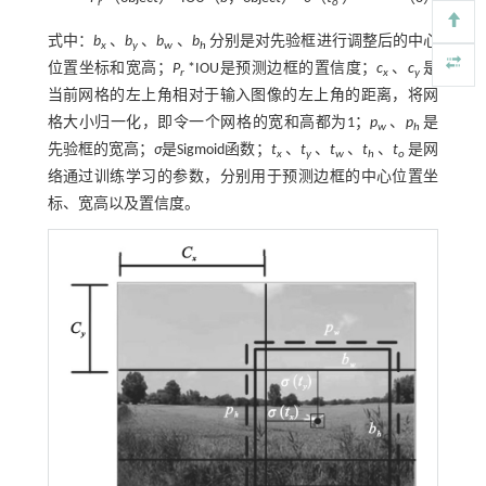
r
o
式中：
b
、
b
、
b
、
b
分别是对先验框进行调整后的中心
x
y
w
h
位置坐标和宽高；
P
*IOU是预测边框的置信度；
c
、
c
是
r
x
y
当前网格的左上角相对于输入图像的左上角的距离，将网
格大小归一化，即令一个网格的宽和高都为1；
p
、
p
是
w
h
先验框的宽高；
σ
是Sigmoid函数；
t
、
t
、
t
、
t
、
t
是网
x
y
w
h
o
络通过训练学习的参数，分别用于预测边框的中心位置坐
标、宽高以及置信度。