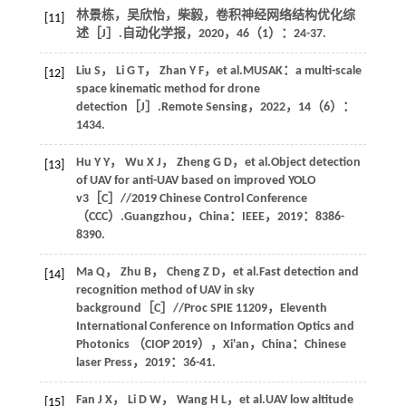
林景栋，吴欣怡，柴毅，卷积神经网络结构优化综
[11]
述［J］.
自动化学报
，
2020
，
46
（1）：24-37.
Liu
S
，
Li
G T
，
Zhan
Y F
，et al.MUSAK：a multi-scale
[12]
space kinematic method for drone
detection［J］.
Remote Sensing
，
2022
，
14
（6）：
1434.
Hu
Y Y
，
Wu
X J
，
Zheng
G D
，et al.Object detection
[13]
of UAV for anti-UAV based on improved YOLO
v3［C］//2019 Chinese Control Conference
（CCC）.Guangzhou，China：IEEE，
2019
：8386-
8390.
Ma
Q
，
Zhu
B
，
Cheng
Z D
，et al.Fast detection and
[14]
recognition method of UAV in sky
background［C］//Proc SPIE 11209，Eleventh
International Conference on Information Optics and
Photonics （CIOP 2019），Xi'an，China：Chinese
laser Press，
2019
：36-41.
Fan
J X
，
Li
D W
，
Wang
H L
，et al.UAV low altitude
[15]