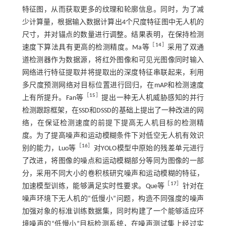
特征图，从而获取更多的纹理和轮廓信息。同时，为了减
少计算量，根据输入数据计算出4个尺度特征图中无人机的
尺寸，并对锚点的数量进行调整。结果表明，在保持检测
［
14
］
速度下算法具有更高的检测精度。Ma等
采用了双通
道检测器作为数据源，将红外图像和可见光图像同时输入
网络进行特征提取并将提取出的深度特征串联起来，利用
多尺度预测网络对目标位置进行回归，在mAP和检测速度
［
15
］
上有所提升。Fan等
提出一种无人机威胁感知的并行
检测跟踪框架，在SSD和DSSD的基础上提出了一种改进的网
络，在保证检测速度的前提下提高无人机目标的检测精
度。为了提高噪声和运动模糊条件下对低空无人机有效识
［
16
］
别的能力，Luo等
对YOLO模型中原始的残差单元进行
了改进，将图像的噪点和运动模糊部分等同为图像的一部
分，采用不同大小的卷积核研究噪声和运动模糊的特征，
［
17
］
加速模型训练，能够满足实时性要求。Que等
针对在
噪声环境下无人机的“低慢小”问题，构造不同强度的噪声
加强对象的标准训练数据集，同时构建了一个能够适应环
境噪声的“低慢小”目标检测系统，在噪声测试集上经过实