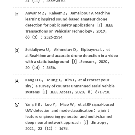
31
（11）：3559-3570.
Anwar
M Z
，
Kaleem
Z
，
Jamalipour
A
.Machine
[2]
learning inspired sound-based amateur drone
detection for public safety applications［J］.
IEEE
Transactions on Vehicular Technology
，
2019
，
68
（3）：2526-2534.
Seidaliyeva
U
，
Akhmetov
D
，
Ilipbayeva
L
，et
[3]
al.Real-time and accurate drone detection in a video
with a static background［J］.
Sensors
，
2020
，
20
（14）：3856.
Kang
H G
，
Joung
J
，
Kim
J
，et al.Protect your
[4]
sky：a survey of counter unmanned aerial vehicle
systems［J］.
IEEE Access
，
2020
，
8
： 671-710.
Yang
S B
，
Luo
Y
，
Miao
W
，et al.RF signal-based
[5]
UAV detection and mode classification：a joint
feature engineering generator and multi-channel
deep neural network approach［J］.
Entropy
，
2021
，
23
（12）：1678.