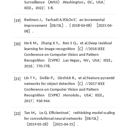
Surveillance （AVSS）.Washington，DC，USA：
IEEE，
2022
：1-8.
Redmon
J
，
Farhadi
A
.YOLOv3：an incremental
[19]
improvement［EB/OL］.（ 2018-04-08）［2021-04-
08］.
He
K M
，
Zhang
X Y
，
Ren
S Q
，et al.Deep residual
[20]
learning for image recognition［C］//2016 IEEE
Conference on Computer Vision and Pattern
Recognition （CVPR）.Las Vegas，NV，USA：IEEE，
2016
：770-778.
Lin
T Y
，
Dollár
P
，
Girshick
R
，et al.Feature pyramid
[21]
networks for object detection［C］//2017 IEEE
Conference on Computer Vision and Pattern
Recognition （CVPR）.Honolulu， USA：IEEE，
2017
：936-944.
Tan
M
，
Le
Q
. Efficientnet： rethinking model scaling
[22]
for convolutional neural networks［EB/OL］.
（2019-05-28）［2021-04-15］.