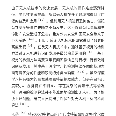
由于无人机技术的快速发展，无人机的操作难度逐渐降
低，灵活性显著提高，所以无人机在多个领域都得到了广
［
1
-
3
］
泛的普及和应用
。但利用无人机进行恐怖袭击、侵犯
公共安全等事件也随之不断发生，这不仅对公民隐私和生
命财产安全造成了危害，也对公共安全和国家安全带来了
［
4
-
6
］
巨大威胁
。因此，反无人机技术的研究得到了各界的
［
7
］
高度重视
。在反无人机技术中，通过基于视觉的检测
［
8
］
方法对无人机进行识别发现是最普遍最常用的
。基于
视觉的检测方法需要采集视频图像信息对目标进行有效地
识别及发现，其中基于深度学习的检测算法在图像处理方
［
9
-
11
］
面有着优秀的性能和较高的分类准确度
。虽然深度
学习拥有强大的图像处理和特征提取能力，但是在目标尺
度较小、视觉特征不明显、存在复杂的背景干扰等情况
时，通用的检测算法并不能准确地检测出无人机。为了解
决上述问题，研究人员提出了许多针对无人机目标的检测
［
12
］
算法
。
［
13
］
Hu等
将YOLOv3中输出的3个尺度特征图修改为4个尺度