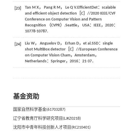
Tan
M X
，
Pang
R M
，
Le
Q V
.EfficientDet：scalable
[23]
and efficient object detection［C］//2020 IEEE/CVF
Conference on Computer Vision and Pattern
Recognition （CVPR）.Seattle， USA：IEEE，
2020
：
10778-10787.
Liu
W
，
Anguelov
D
，
Erhan
D
，et al.SSD：single
[24]
shot MultiBox detector［C］//European Conference
on Computer Vision Cham，Amsterdam，
Netherlands：Springer，
2016
：21-37．
基金资助
国家自然科学基金(61703287)
辽宁省教育厅科学研究项目(LJKZ0218)
沈阳市中青年科技创新人才项目(RC210401)