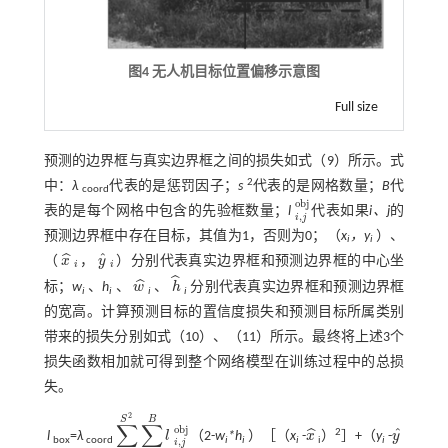
图4 无人机目标位置偏移示意图
Full size
预测的边界框与真实边界框之间的损失如
式（9）
所示。式
2
中：
λ
代表的是惩罚因子；
s
代表的是网格数量；
B
代
coord
o
b
j
表的是每个网格中包含的先验框数量；
l
代表如果
i、j
的
i
,
j
o
b
j
,
i
j
预测边界框中存在目标，其值为1，否则为0；（
x
，y
）、
i
i
ˆ
ˆ
（
x
，
y
）分别代表真实边界框和预测边界框的中心坐
x
^
i
y
^
i
i
i
ˆ
ˆ
标；
w
、
h
、
w
、
h
分别代表真实边界框和预测边界框
w
^
h
^
i
i
i
i
的宽高。计算预测目标的置信度损失和预测目标所属类别
带来的损失分别如式（
10
）、（
11
）所示。最终将上述3个
损失函数相加就可得到整个网络模型在训练过程中的总损
失。
2
S
B
∑
∑
o
b
j
ˆ
ˆ
2
l
=
λ
l
（2-
w
*h
）［（
x
-
x
）
］+（
y
-
y
∑
i
=
0
∑
S
2
j
=
0
B
l
i
,
j
o
b
j
x
^
y
^
box
coord
i
i
i
i
i
,
i
j