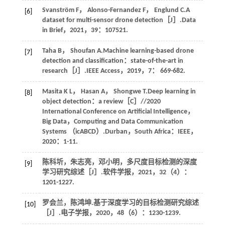
Svanström
F
，
Alonso-Fernandez
F
，
Englund
C
.A
[6]
dataset for multi-sensor drone detection［J］.
Data
in Brief
，
2021
，
39
：107521.
Taha
B
，
Shoufan
A
.Machine learning-based drone
[7]
detection and classification：state-of-the-art in
research［J］.
IEEE Access
，
2019
，
7
： 669-682.
Masita
K L
，
Hasan
A
，
Shongwe
T
.Deep learning in
[8]
object detection：a review［C］//2020
International Conference on Artificial Intelligence，
Big Data，Computing and Data Communication
Systems （icABCD）.Durban，South Africa：IEEE，
2020
：1-11.
陈科圻，朱志亮，邓小明，多尺度目标检测的深度
[9]
学习研究综述［J］.
软件学报
，
2021
，
32
（4）：
1201-1227.
罗会兰，陈鸿坤.基于深度学习的目标检测研究综述
[10]
［J］.
电子学报
，
2020
，
48
（6）：1230-1239.