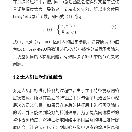
在训练的过程中，使用ReLU激活函数会使得对某些节点权
重调整幅度太大，导致这一节点永久失效，所以本文使用
LeakyReLU激活函数，如
公式（1）
所示
,
≥
0
x
x
{
（1）
f
（
x
）=
x
,
x
≥
0
x
a
,
x
<
0
x
,
<
0
x
a
式中：
a
是（1，+∞）区间内的固定参数，通常情况下
a
值
为0.01。LeakyReLU函数通过把
x
的较小线性分量赋予负输入
来调整负值的零梯度问题，有效解决了ReLU中的节点失效
问题。
1.2 无人机目标特征融合
对无人机目标进行检测的过程中，由于主干特征提取网络
层次较深，所以在最后的特征层中只包含了原始图像中深
层次的语义信息，如果只在最后的特征层上进行预测输出
的话，并不能达到较好的检测效果。为了提高网络模型的
整体检测精度，将特征提取网络中不同层级的特征进行提
取融合，让算法可以学习到原始图像中更多的纹理信息和