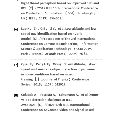
flight threat perception based on improved SSD and
KCF［C］//2019 IEEE 15th International Conference
on Control and Automation （ICCA）.Edinburgh，
UK：IEEE，
2019
：356-361.
Luo
K
，
Zhu
G B
，
Li
Y
，et al.Low altitude and low
[16]
speed uav identification based on hybrid
model［C］//Proceedings of the 3rd International
Conference on Computer Engineering，Information
Science & Application Technology （ICCIA 2019.
Paris，France：Atlantis Press，
2019
：76-87.
Que
J F
，
Peng
H F
，
Xiong
J Y
.Low altitude，slow
[17]
speed and small size object detection improvement
in noise conditions based on mixed
training［J］.
Journal of Physics：Conference
Series
，
2019
，
1169
：012029.
Coluccia
A
，
Fascista
A
，
Schumann
A
，et al.Drone-
[18]
vs-bird detection challenge at IEEE
AVSS2021［C］//2021 17th IEEE International
Conference on Advanced Video and Signal Based