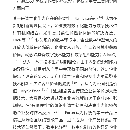
一。通过
表3
高被引作者排序发现，高被引学者主要研究两
方面内容：
［
16
］
其一是数字化能力存在的必要性。Nambisan等
认为在
新的创新管理假设下，企业要将数字化能力与数字技术进
行有机的结合，采用更加柔性的匹配问题的解决方法；
［
17
］
Enkel等
认为现在的数字环境中，企业数字转型带来的
开放式创新是必然的，企业要从开放、主动的环境中获取
价值，就必须具备数字技术能力和数字组织能力；Adner等
［
18
］
认为，基于技术生命周期理论，由于内部资源和能力
的异质性，使用者从产品中会获得不同的价值，这对企业
提出了更高的要求，要利用数字洞察和预测能力尽量弥补
［
19
］
技术创新不关注客户价值的漏洞
，从而为公司创造价
［
20
］
值；Brynjolfsson
指出加剧美国传统企业竞争的是大数
据技术，大数据技术通过改变业务流程加速了企业的扩张
规模。在“有限理性”的组织中数字处理和决策能力能够帮
［
21
］
助企业及时作出反应
；Porter认为传统的单一产品正
演进为万物互联的智能产品，进而成为一个产品体系。在
技术驱动背景下，数字化转型、数字化能力的构建是企业