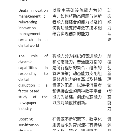
firms
Digital innovation
以数字基础设施能力为起
动
management：
点，如何将动态问题与创新
态
reinventing
者能力相结合的能力以及如
能
innovation
何将功能支持与数字技术相
力
management
结合实现创新的能力
理
research in a
论
digital world
The role of
将能力分为组织的普通能力
颠
dynamic
和动态能力。普通能力指的
覆
capabilities in
是例行程序的集合，组织的
创
responding to
管理决策；动态能力支配组
新
digital
织普通能力的变革以及特殊
理
disruption：a
资源的配备。以连接消费者
论
factor-based
和连接企业的两种数字平台
+动
study of the
能力为基础，创建动态能力
态
newspaper
以应对颠覆性创新。
能
industry
力
Boosting
在资源不断积聚下，数字化
资
servitization
服务要求对常规流程有持续
源