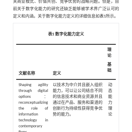
关商业模式、价值共创、竞争优势的战略问题。但是，目
前关于数字化能力的研究还缺乏能够被学术界广泛认可的
定义和内涵。关于数字化能力定义的详细信息如
表1
所示。
表1 数字化能力定义
理
论
基
础
文献名称
定义
Shaping agility
以技术为中介并且嵌入组织
动
through digital
能力，可以让公司结合不同
态
options：
的信息技术和商业资源并且
能
reconceptualizing
通过在产品、服务和渠道的
力
the role of
创新行为持续性获得竞争优
理
information
势的能力。
论
technology in
contemporary