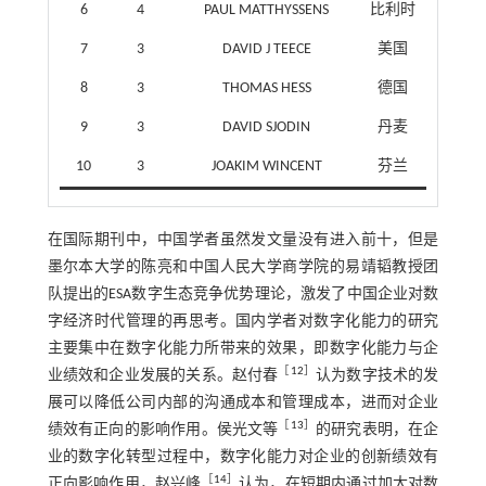
6
4
PAUL MATTHYSSENS
比利时
7
3
DAVID J TEECE
美国
8
3
THOMAS HESS
德国
9
3
DAVID SJODIN
丹麦
10
3
JOAKIM WINCENT
芬兰
在国际期刊中，中国学者虽然发文量没有进入前十，但是
墨尔本大学的陈亮和中国人民大学商学院的易靖韬教授团
队提出的ESA数字生态竞争优势理论，激发了中国企业对数
字经济时代管理的再思考。国内学者对数字化能力的研究
主要集中在数字化能力所带来的效果，即数字化能力与企
［
12
］
业绩效和企业发展的关系。赵付春
认为数字技术的发
展可以降低公司内部的沟通成本和管理成本，进而对企业
［
13
］
绩效有正向的影响作用。侯光文等
的研究表明，在企
业的数字化转型过程中，数字化能力对企业的创新绩效有
［
14
］
正向影响作用，赵兴峰
认为，在短期内通过加大对数