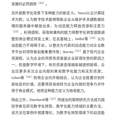
［
22
］
发展的必然趋势
。
另外是数字化背景下多种能力的新定义。Teece以云计算技
术为例，认为数字技术能够帮助企业从维护非关键数据处
理的服务器中解放出来，为动态能力释放资源和注意力
［
23
］
，利用感知、获取和重构的能力将数字化转型道路调
［
24
］
整到商业模式转变上来；在此基础上，Helfat等
认为
动态能力不局限于此，以整合为代表的动态能力对企业数
［
25
］
字平台的领导者起着重要作用；Barney
基于现代企业
资源观，认为企业的异质性资源是企业获得优势的原因之
一，但是数字环境下，有形资源变得越来越透明易得，企
业应更多关注企业内部的某些数字化能力和无形资源；
［
26
］
Cohen等
则将企业内外相结合，认为企业既要识别外
部信息的价值，还要将其吸收转为企业内部的竞争力并作
用于商业模式，他将这种能力定义为吸收能力。
［
27
］
除此之外，Eisenhardt等
所提出的案例研究方法成为国
际学者在研究数字化转型、数字化能力领域的主要方法，
该方法在案例中搭建理论，为数字化转型情境下的动态能