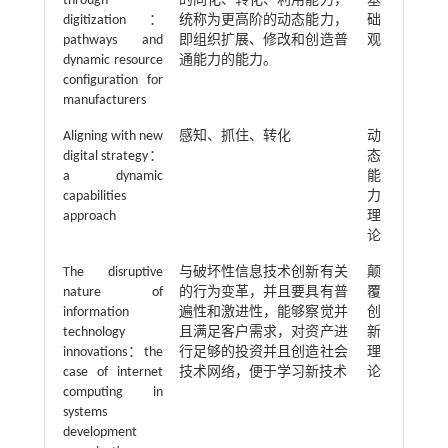
through
的同化、转化、利用能力，
基
digitization：
统称为更高阶的动态能力，
础
pathways and
即组织扩展、修改和创造普
观
dynamic resource
通能力的能力。
configuration for
manufacturers
Aligning with new
感知、抓住、转化
动
digital strategy：
态
a dynamic
能
capabilities
力
approach
理
论
The disruptive
与破坏性信息技术创新有关
颠
nature of
的行为变革，并且要具有普
覆
information
遍性和激进性，能够察觉并
创
technology
且满足客户需求，对资产进
新
innovations：the
行足够的投资并且创造社会
理
case of internet
技术网络，便于学习新技术
论
computing in
systems
development