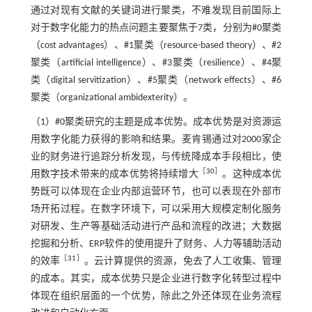
通过对现有文献的关键词进行聚类，不难发现目前国际上
对于数字化能力的热点问题主要聚焦于7类，分别为#0聚类
（cost advantages）、#1聚类（resource-based theory）、#2
聚类（artificial intelligence）、#3聚类（resilience）、#4聚
类（digital servitization）、#5聚类（network effects）、#6
聚类（organizational ambidexterity）。
（1）#0聚类研究的主题是成本优势。成本优势是对资源运
用数字化能力获得的影响和结果。麦肯锡通过对2000家企
业的财务进行追踪分析发现，与传统降成本手段相比，使
［
30
］
用数字技术带来的成本优势将持续增大
。这种成本优
势既可以体现在企业内部运营环节，也可以表现在外部市
场开拓过程。在数字环境下，可以采用大规模定制化服务
对研发、生产等基础活动进行产品和流程的改进；大数据
挖掘和分析、ERP软件的使用提升了财务、人力等辅助活动
［
31
］
的效率
。云计算提供的资源，免去了人工收集、管理
的成本。其实，成本优势只是企业进行数字化转型过程中
体现在组织层面的一个优势，除此之外还体现在业务流程