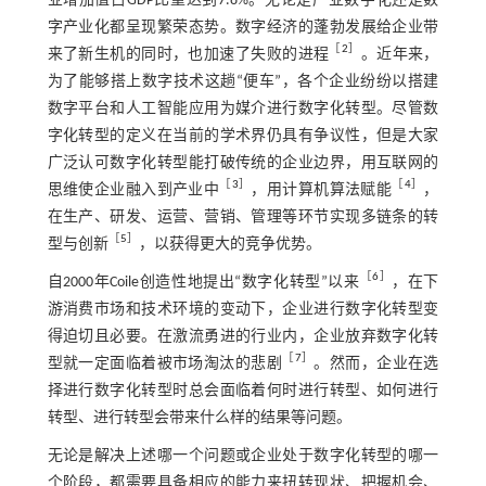
业增加值占GDP比重达到7.8%。无论是产业数字化还是数
字产业化都呈现繁荣态势。数字经济的蓬勃发展给企业带
［
2
］
来了新生机的同时，也加速了失败的进程
。近年来，
为了能够搭上数字技术这趟“便车”，各个企业纷纷以搭建
数字平台和人工智能应用为媒介进行数字化转型。尽管数
字化转型的定义在当前的学术界仍具有争议性，但是大家
广泛认可数字化转型能打破传统的企业边界，用互联网的
［
3
］
［
4
］
思维使企业融入到产业中
，用计算机算法赋能
，
在生产、研发、运营、营销、管理等环节实现多链条的转
［
5
］
型与创新
，以获得更大的竞争优势。
［
6
］
自2000年Coile创造性地提出“数字化转型”以来
，在下
游消费市场和技术环境的变动下，企业进行数字化转型变
得迫切且必要。在激流勇进的行业内，企业放弃数字化转
［
7
］
型就一定面临着被市场淘汰的悲剧
。然而，企业在选
择进行数字化转型时总会面临着何时进行转型、如何进行
转型、进行转型会带来什么样的结果等问题。
无论是解决上述哪一个问题或企业处于数字化转型的哪一
个阶段，都需要具备相应的能力来扭转现状、把握机会、