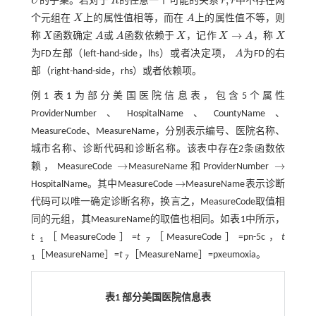
,
U
的子集。若对于
R
的任意一个可能的关系
r
r
中不存在两
U
R
r
,
r
个元组在
X
上的属性值相等，而在
A
上的属性值不等，则
X
A
→
称
X
函数确定
A
或
A
函数依赖于
X
，记作
X
A
，称
X
X
A
A
X
X
→
A
X
为FD左部（left-hand-side，lhs）或者决定项，
A
为FD的右
A
部（right-hand-side，rhs）或者依赖项。
例1
表1
为部分美国医院信息表，包含5个属性
ProviderNumber、HospitalName、CountyName、
MeasureCode、MeasureName，分别表示编号、医院名称、
城市名称、诊断代码和诊断名称。该表中存在2条函数依
→
→
赖，MeasureCode
MeasureName和ProviderNumber
→
→
→
HospitalName。其中MeasureCode
MeasureName表示诊断
→
代码可以唯一确定诊断名称，换言之，MeasureCode取值相
同的元组，其MeasureName的取值也相同。如
表1
中所示，
t
［MeasureCode］=
t
［MeasureCode］=pn-5c，
t
1
7
［MeasureName］=
t
［MeasureName］=pxeumoxia。
1
7
表1 部分美国医院信息表