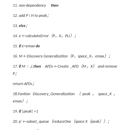
11. non-dependency
then
12. add
P
\
H
to peak；
13.
else
；
14.
e
←calculateError（
P
，
X
，PLI）；
15.
if
e
<emax
do
16.
M
←Discovery Generalization（
P
，space_X，emax）；
17.
if
M
≠ ⊥
then
AFDs ←Create _AFD（
M
，
X
） and remove
P
；
return AFDs；
18.Funtion Discovery_Generalization（peak，space_X，
emax）；
19.
if
|peak| >1
20.
p'
←subset_queue（reduceOne（space X（peak））；