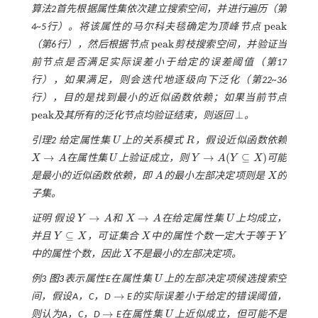
算法2首先根据属性集依次建立搜索空间，并进行遍历（第
p
e
a
k
4~5行）。将该属性的马尔科夫毯确定为顶峰节点
p
e
a
k
p
e
a
k
（第6行），然后根据节点
剪枝搜索空间，并验证当
p
e
a
k
前节点是否满足实际误差小于给定的误差阈值（第17
行），如果满足，则会迭代地逐级向下泛化（第22~36
行），目的是找到最小的近似函数依赖；如果当前节点
p
e
a
k
⊥
及其所有的泛化节点均验证结束，则返回
。
p
e
a
k
⊥
引理2
给定属性集
U
上的关系模式
R
，假设近似函数依赖
U
R
→
→
(
⊆
)
X
A
在属性集
U
上验证成立，则
Y
A
Y
X
可能
X
→
A
U
Y
→
A
(
Y
⊆
X
)
是最小的近似函数依赖，即
A
的最小左部决定项则是
X
的
A
X
子集。
→
→
证明
假设
Y
A
和
X
A
在给定属性集
U
上均成立，
Y
→
A
X
→
A
U
⊆
并且
Y
X
，可证集合
X
中的属性个数一定大于等于
Y
X
Y
Y
⊆
X
中的属性个数，因此
X
不是最小的左部决定项。
X
例3
图3
表示属性
E
在属性集
U
上的左部决定项候选搜索空
U
→
间，假设
A
，
C
，
D
E
的实际误差小于给定的错误阈值，
→
→
则认为
A
，
C
，
D
E
在属性集
U
上近似成立，但可能不是
→
U