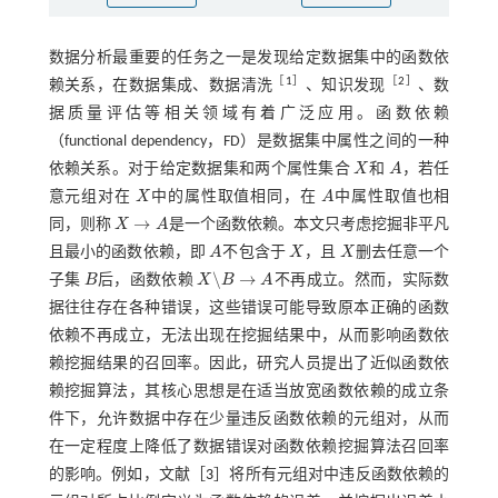
数据分析最重要的任务之一是发现给定数据集中的函数依
［
1
］
［
2
］
赖关系，在数据集成、数据清洗
、知识发现
、数
据质量评估等相关领域有着广泛应用。函数依赖
（functional dependency，FD）是数据集中属性之间的一种
依赖关系。对于给定数据集和两个属性集合
X
和
A
，若任
X
A
意元组对在
X
中的属性取值相同，在
A
中属性取值也相
X
A
→
同，则称
X
A
是一个函数依赖。本文只考虑挖掘非平凡
X
→
A
且最小的函数依赖，即
A
不包含于
X
，且
X
删去任意一个
A
X
X
\
→
子集
B
后，函数依赖
X
B
A
不再成立。然而，实际数
B
X
\
B
→
A
据往往存在各种错误，这些错误可能导致原本正确的函数
依赖不再成立，无法出现在挖掘结果中，从而影响函数依
赖挖掘结果的召回率。因此，研究人员提出了近似函数依
赖挖掘算法，其核心思想是在适当放宽函数依赖的成立条
件下，允许数据中存在少量违反函数依赖的元组对，从而
在一定程度上降低了数据错误对函数依赖挖掘算法召回率
的影响。例如，文献［
3
］将所有元组对中违反函数依赖的