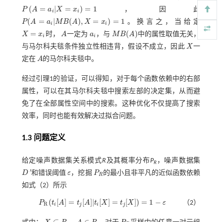
(
=
|
=
)
=
1
P
A
a
X
x
，因此
P
A
=
a
i
|
X
=
x
i
=
1
i
i
(
=
|
(
)
,
=
)
=
1
P
A
a
M
B
A
X
x
。换言之，当给定
P
(
A
=
a
i
|
M
B
(
A
)
,
X
=
x
i
)
=
1
i
i
=
(
)
X
x
时，
A
一定为
a
，与
M
B
A
中的属性取值无关，
X
=
x
i
A
a
i
M
B
(
A
)
i
i
与马尔科夫毯条件独立性相违背，假设不成立，因此
X
一
X
定在
A
的马尔科夫毯中。
A
经过引理1的验证，可以得知，对于每个函数依赖中的右部
属性，可以在其马尔科夫毯中搜索左部的决定集，从而避
免了在全部属性空间中的搜索。这种优化不仅提高了搜索
效率，同时也能有效解决过拟合问题。
1.3 问题定义
给定噪声数据集关系模式
R
及其概率分布
P
，噪声数据集
R
'
D
和错误阈值
ε
，挖掘
P
的最小且非平凡的近似函数依赖
D
'
ε
P
R
R
如
式（2）
所示
(
[
]
=
[
]
|
[
]
=
[
]
)
=
1
−
P
t
A
t
A
t
X
t
X
ε
（2）
P
R
(
t
[
A
]
=
t
j
[
A
]
|
t
[
X
]
=
t
j
[
X
]
)
=
1
-
ε
R
i
j
i
j