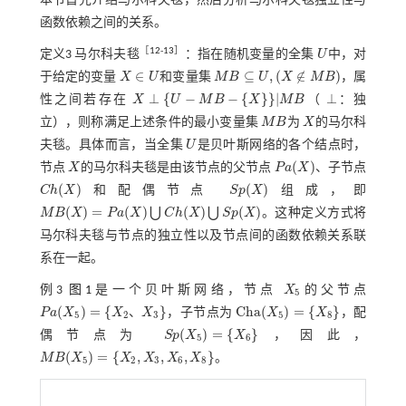
本节首先介绍马尔科夫毯，然后分析马尔科夫毯独立性与
函数依赖之间的关系。
［
12
-
13
］
定义3
马尔科夫毯
：指在随机变量的全集
U
中，对
U
∈
⊆
,
(
∉
)
于给定的变量
X
U
和变量集
M
B
U
X
M
B
，属
X
∈
U
M
B
⊆
U
,
(
X
∉
M
B
)
⊥
{
−
−
{
}
}
|
⊥
性之间若存在
X
U
M
B
X
M
B
（
：独
X
⊥
{
U
-
M
B
-
{
X
}
}
|
M
B
⊥
立），则称满足上述条件的最小变量集
M
B
为
X
的马尔科
M
B
X
夫毯。具体而言，当全集
U
是贝叶斯网络的各个结点时，
U
(
)
节点
X
的马尔科夫毯是由该节点的父节点
P
a
X
、子节点
X
P
a
(
X
)
(
)
(
)
C
h
X
和配偶节点
S
p
X
组成，即
C
h
(
X
)
S
p
(
X
)
(
)
=
(
)
(
)
(
)
⋃
⋃
M
B
X
P
a
X
C
h
X
S
p
X
。这种定义方式将
M
B
(
X
)
=
P
a
(
X
)
⋃
C
h
(
X
)
⋃
S
p
(
X
)
马尔科夫毯与节点的独立性以及节点间的函数依赖关系联
系在一起。
例3
图1
是一个贝叶斯网络，节点
X
的父节点
X
5
5
(
)
=
{
}
C
h
a
(
)
=
{
}
、
P
a
X
X
X
，子节点为
X
X
，配
C
h
a
(
X
5
)
=
{
X
8
}
5
2
3
5
8
P
a
(
X
5
)
=
{
X
2
、
X
3
}
(
)
=
{
}
偶节点为
S
p
X
X
，因此，
S
p
(
X
5
)
=
{
X
6
}
5
6
(
)
=
{
,
,
,
}
M
B
X
X
X
X
X
。
M
B
(
X
5
)
=
{
X
2
,
X
3
,
X
6
,
X
8
}
5
2
3
6
8