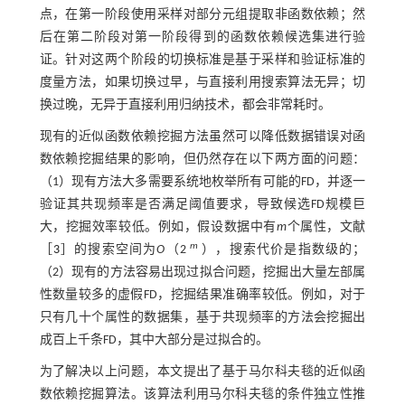
点，在第一阶段使用采样对部分元组提取非函数依赖；然
后在第二阶段对第一阶段得到的函数依赖候选集进行验
证。针对这两个阶段的切换标准是基于采样和验证标准的
度量方法，如果切换过早，与直接利用搜索算法无异；切
换过晚，无异于直接利用归纳技术，都会非常耗时。
现有的近似函数依赖挖掘方法虽然可以降低数据错误对函
数依赖挖掘结果的影响，但仍然存在以下两方面的问题：
（1）现有方法大多需要系统地枚举所有可能的FD，并逐一
验证其共现频率是否满足阈值要求，导致候选FD规模巨
大，挖掘效率较低。例如，假设数据中有
m
个属性，文献
m
［
3
］的搜索空间为
O
（2
），搜索代价是指数级的；
（2）现有的方法容易出现过拟合问题，挖掘出大量左部属
性数量较多的虚假FD，挖掘结果准确率较低。例如，对于
只有几十个属性的数据集，基于共现频率的方法会挖掘出
成百上千条FD，其中大部分是过拟合的。
为了解决以上问题，本文提出了基于马尔科夫毯的近似函
数依赖挖掘算法。该算法利用马尔科夫毯的条件独立性推