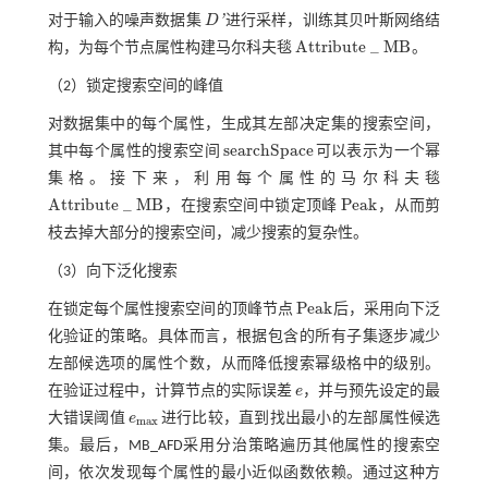
'
对于输入的噪声数据集
D
进行采样，训练其贝叶斯网络结
D
'
A
t
t
r
i
b
u
t
e
_
M
B
构，为每个节点属性构建马尔科夫毯
。
A
t
r
i
b
u
t
e
_
M
B
（2）锁定搜索空间的峰值
对数据集中的每个属性，生成其左部决定集的搜索空间，
s
e
a
r
c
h
S
p
a
c
e
其中每个属性的搜索空间
可以表示为一个幂
s
e
a
r
c
h
S
p
a
c
e
集格。接下来，利用每个属性的马尔科夫毯
A
t
t
r
i
b
u
t
e
_
M
B
P
e
a
k
，在搜索空间中锁定顶峰
，从而剪
A
t
r
i
b
u
t
e
_
M
B
P
e
a
k
枝去掉大部分的搜索空间，减少搜索的复杂性。
（3）向下泛化搜索
P
e
a
k
在锁定每个属性搜索空间的顶峰节点
后，采用向下泛
P
e
a
k
化验证的策略。具体而言，根据包含的所有子集逐步减少
左部候选项的属性个数，从而降低搜索幂级格中的级别。
在验证过程中，计算节点的实际误差
e
，并与预先设定的最
e
大错误阈值
e
进行比较，直到找出最小的左部属性候选
e
m
a
x
m
a
x
集。最后，MB_AFD采用分治策略遍历其他属性的搜索空
间，依次发现每个属性的最小近似函数依赖。通过这种方