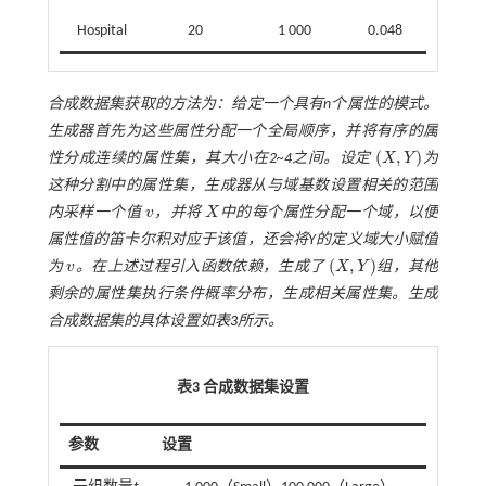
Hospital
20
1 000
0.048
合成数据集获取的方法为：给定一个具有
n
个属性的模式。
生成器首先为这些属性分配一个全局顺序，并将有序的属
(
,
)
性分成连续的属性集，其大小在2~4之间。设定
X
Y
为
(
X
,
Y
)
这种分割中的属性集，生成器从与域基数设置相关的范围
内采样一个值
v
，并将
X
中的每个属性分配一个域，以便
v
X
属性值的笛卡尔积对应于该值，还会将
Y
的定义域大小赋值
(
,
)
为
v
。在上述过程引入函数依赖，生成了
X
Y
组，其他
v
(
X
,
Y
)
剩余的属性集执行条件概率分布，生成相关属性集。生成
合成数据集的具体设置如
表3
所示。
表3 合成数据集设置
参数
设置