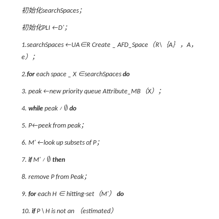
初始化searchSpaces；
初始化PLI ←
D'
；
1.searchSpaces ←UA∈
R
Create _ AFD_Space（
R
\｛
A
｝，
A
，
e
）；
2.
for
each space _
X
∈searchSpaces
do
3. peak ←new priority queue Attribute_MB（
X
）；
∅
4.
while
peak ≠
do
∅
5.
P
←peek from peak；
6.
M'
←look up subsets of
P
；
∅
7.
if
M'
≠
then
∅
8. remove
P
from Peak；
9.
for
each
H
∈ hitting-set（
M'
）
do
10.
if
P
\
H
is not an （estimated）