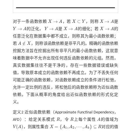
attack
→
⊂
→
对于一条函数依赖
X
A
，若
X
Y
，则称
X
A
是
X
→
A
X
→
A
X
⊂
Y
→
→
→
→
Y
A
的泛化，
Y
A
是
X
A
的细化；若
X
A
的
Y
→
A
Y
→
A
X
→
A
X
→
A
任意泛化在数据集中都不成立，则称其为最小函数依赖；
∉
若
A
X
，则称该函数依赖是非平凡的。精确的函数依赖
A
∉
X
挖掘方法旨在挖掘出所有非平凡的最小函数依赖，这就意
味着数据中不允许出现任何违反函数依赖的元组。然而，
真实数据集往往不是干净的，存在一些数据错误或缺失
值，导致原本成立的函数依赖不再成立。为了不丢失任何
可能正确的函数依赖，对函数依赖成立的条件进行松弛，
允许一定比例的违反，将松弛后的函数依赖称为近似函数
依赖。下面从概率的角度给出近似函数依赖的形式化定
义。
定义2
近似函数依赖（Approximate Functinal Dependency，
AFD）：给定关系模式
R
，令
R
上每个属性
A
的值域为
R
R
A
(
)
=
{
,
,
⋯
,
}
⊆
V
A
，则属性集合
X
A
A
A
R
对应的值
V
(
A
)
1
2
k
X
=
{
A
1
,
A
2
,
⋯
,
A
k
}
⊆
R