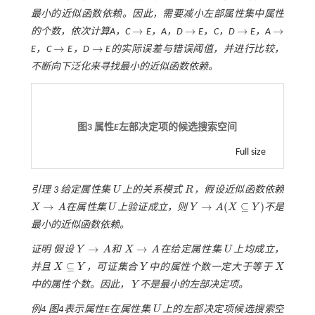
最小的近似函数依赖。因此，需要减小左部属性集中属性
→
→
→
→
的个数，依次计算
A
，
C
E
，
A
，
D
E
，
C
，
D
E
，
A
→
→
→
→
→
→
E
，
C
E
，
D
E
的实际误差与错误阈值，并进行比较，
→
→
不断向下泛化来寻找最小的近似函数依赖。
图3 属性
E
左部决定项的候选搜索空间
Full size
引理 3
给定属性集
U
上的关系模式
R
，假设近似函数依赖
U
R
→
→
(
⊆
)
X
A
在属性集
U
上验证成立，则
Y
A
X
Y
不是
X
→
A
U
Y
→
A
(
X
⊆
Y
)
最小的近似函数依赖。
→
→
证明
假设
Y
A
和
X
A
在给定属性集
U
上均成立，
Y
→
A
X
→
A
U
⊆
并且
X
Y
，可证集合
Y
中的属性个数一定大于等于
X
Y
X
X
⊆
Y
中的属性个数。因此，
Y
不是最小的左部决定项。
Y
例4
图4
表示属性
E
在属性集
U
上的左部决定项候选搜索空
U