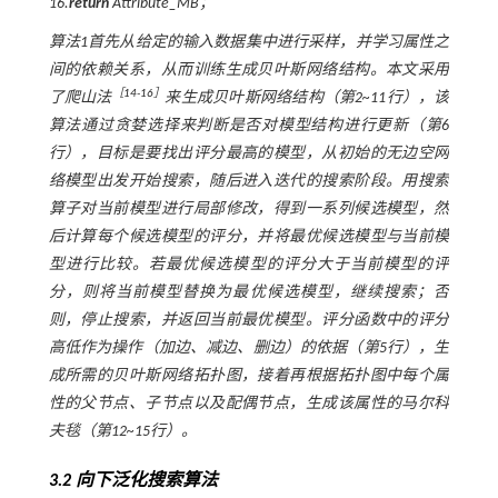
16.
return
Attribute_MB；
算法1首先从给定的输入数据集中进行采样，并学习属性之
间的依赖关系，从而训练生成贝叶斯网络结构。本文采用
［
14
-
16
］
了爬山法
来生成贝叶斯网络结构（第2~11行），该
算法通过贪婪选择来判断是否对模型结构进行更新（第6
行），目标是要找出评分最高的模型，从初始的无边空网
络模型出发开始搜索，随后进入迭代的搜索阶段。用搜索
算子对当前模型进行局部修改，得到一系列候选模型，然
后计算每个候选模型的评分，并将最优候选模型与当前模
型进行比较。若最优候选模型的评分大于当前模型的评
分，则将当前模型替换为最优候选模型，继续搜索；否
则，停止搜索，并返回当前最优模型。评分函数中的评分
高低作为操作（加边、减边、删边）的依据（第5行），生
成所需的贝叶斯网络拓扑图，接着再根据拓扑图中每个属
性的父节点、子节点以及配偶节点，生成该属性的马尔科
夫毯（第12~15行）。
3.2 向下泛化搜索算法