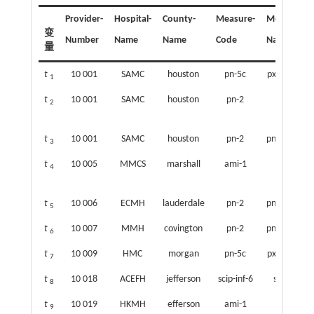
Provider-
Hospital-
County-
Measure-
Measure-
变
Number
Name
Name
Code
Name
量
t
10 001
SAMC
houston
pn-5c
pxeumoxia
1
t
10 001
SAMC
houston
pn-2
heart
2
attack
t
10 001
SAMC
houston
pn-2
pneumonia
3
t
10 005
MMCS
marshall
ami-1
heart
4
attack
t
10 006
ECMH
lauderdale
pn-2
pneumonia
5
t
10 007
MMH
covington
pn-2
pneumonia
6
t
10 009
HMC
morgan
pn-5c
pxeumoxia
7
t
10 018
ACEFH
jefferson
scip-inf-6
surgery
8
t
10 019
HKMH
efferson
ami-1
heart
9