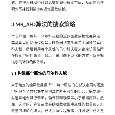
式，在搜索过程中可以高效地减少搜索空间，从而提高搜
索效率并找到最小的近似函数依赖。
3 MB_AFD算法的搜索策略
本节介绍一种基于马尔科夫毯的近似函数依赖挖掘算法，
其基本思想是通过构建贝叶斯网络来生成每个属性的马尔
科夫毯，然后利用每个属性的马尔科夫毯来锁定该属性所
在搜索空间的峰值。最后，采用向下泛化的方式不断挖掘
最小的近似函数依赖。
3.1 构建每个属性的马尔科夫毯
'
对于给定的噪声数据集
D
，每个属性的左部决定项的候选
D
'
空间包含了数据集中其他属性所有可能的组合，需要逐一
对这些组合进行验证，确保其精确误差小于错误阈值。然
而，这样的计算复杂度会随着数据集中属性的数量和元组
数量的增加而增大，导致求解过程缓慢，并可能生成大量