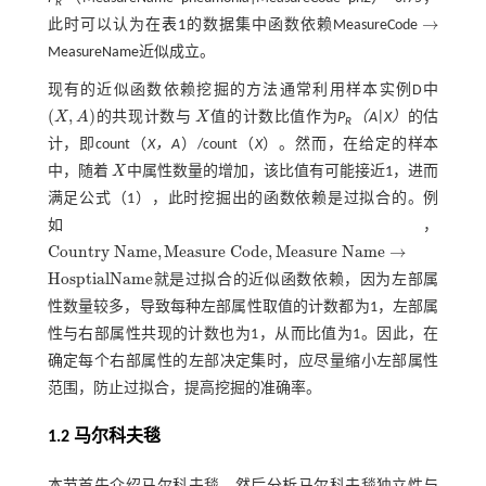
R
→
此时可以认为在
表1
的数据集中函数依赖MeasureCode
→
MeasureName近似成立。
现有的近似函数依赖挖掘的方法通常利用样本实例D中
(
,
)
X
A
的共现计数与
X
值的计数比值作为
P
（A|X）
的估
(
X
,
A
)
X
R
计，即count（
X，A
）/count（
X
）。然而，在给定的样本
中，随着
X
中属性数量的增加，该比值有可能接近1，进而
X
满足
公式（1）
，此时挖掘出的函数依赖是过拟合的。例
如，
C
o
u
n
t
r
y
N
a
m
e
,
M
e
a
s
u
r
e
C
o
d
e
,
M
e
a
s
u
r
e
N
a
m
e
→
C
o
u
n
t
r
y
N
a
m
e
,
M
e
a
s
u
r
e
C
o
d
e
,
M
e
a
s
u
r
e
N
a
m
e
→
H
o
s
p
t
i
a
l
N
a
m
e
就是过拟合的近似函数依赖，因为左部属
H
o
s
p
t
a
l
N
a
m
e
性数量较多，导致每种左部属性取值的计数都为1，左部属
性与右部属性共现的计数也为1，从而比值为1。因此，在
确定每个右部属性的左部决定集时，应尽量缩小左部属性
范围，防止过拟合，提高挖掘的准确率。
1.2 马尔科夫毯