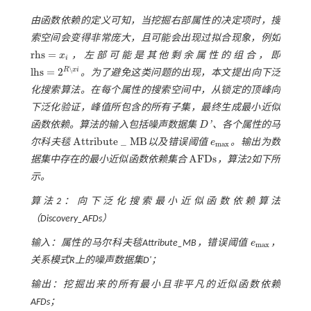
由函数依赖的定义可知，当挖掘右部属性的决定项时，搜
索空间会变得非常庞大，且可能会出现过拟合现象，例如
r
h
s
=
x
，左部可能是其他剩余属性的组合，即
r
h
s
=
x
i
i
\
R
x
i
l
h
s
=
2
。为了避免这类问题的出现，本文提出向下泛
l
h
s
=
2
R
\
x
i
化搜索算法。在每个属性的搜索空间中，从锁定的顶峰向
下泛化验证，峰值所包含的所有子集，最终生成最小近似
'
函数依赖。算法的输入包括噪声数据集
D
、各个属性的马
D
'
A
t
t
r
i
b
u
t
e
_
M
B
尔科夫毯
以及错误阈值
e
。输出为数
A
t
r
i
b
u
t
e
_
M
B
e
m
a
x
m
a
x
A
F
D
s
据集中存在的最小近似函数依赖集合
，算法2如下所
A
F
D
s
示。
算法2：向下泛化搜索最小近似函数依赖算法
（Discovery_AFDs）
输入：属性的马尔科夫毯Attribute_MB，错误阈值
e
，
e
m
a
x
m
a
x
关系模式
R
上的噪声数据集
D'
；
输出：挖掘出来的所有最小且非平凡的近似函数依赖
AFDs；