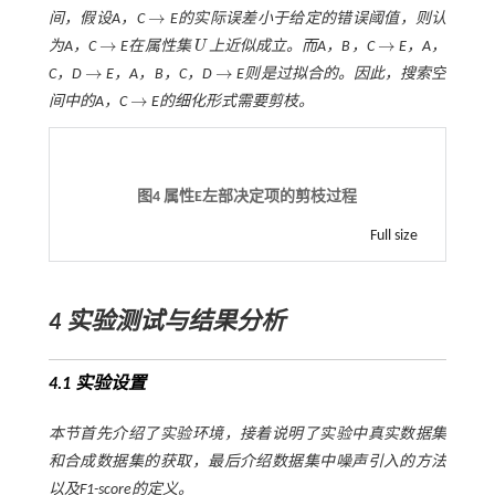
→
间，假设
A
，
C
E
的实际误差小于给定的错误阈值，则认
→
→
→
为
A
，
C
E
在属性集
U
上近似成立。而
A
，
B
，
C
E
，
A
，
→
U
→
→
→
C
，
D
E
，
A
，
B
，
C
，
D
E
则是过拟合的。因此，搜索空
→
→
→
间中的
A
，
C
E
的细化形式需要剪枝。
→
图4 属性
E
左部决定项的剪枝过程
Full size
4 实验测试与结果分析
4.1 实验设置
本节首先介绍了实验环境，接着说明了实验中真实数据集
和合成数据集的获取，最后介绍数据集中噪声引入的方法
以及F1-score的定义。