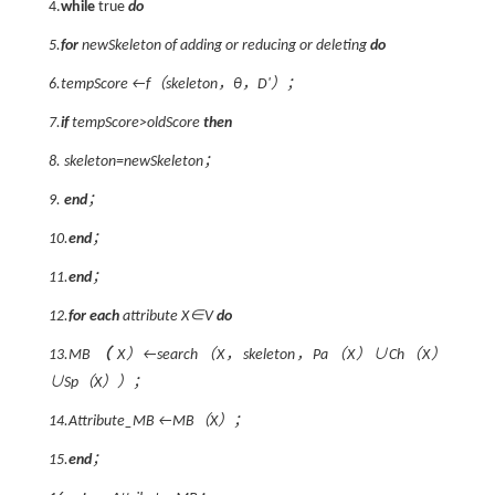
4.
while
true
do
5.
for
newSkeleton of adding or reducing or deleting
do
6.tempScore ←
f
（skeleton
，θ，D'
）；
7.
if
tempScore>oldScore
then
8. skeleton=newSkeleton；
9.
end
；
10.
end
；
11.
end
；
12.
for each
attribute
X
∈
V
do
13.
MB
（
X
）←search（
X，
skeleton
，Pa
（
X
）∪
Ch
（
X
）
∪
Sp
（
X
））；
14.Attribute_
MB
←
MB
（
X
）；
15.
end
；