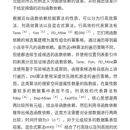
元组对所占比例定义为函数依赖的误差，并挖掘出误差小
于给定阈值的近似函数依赖。
根据近似函数依赖挖掘算法的性质，可以分为行高效算
法、列高效算法以及混合式算法。行高效的代表算法有
［
4
］
［
5
］
［
6
］
［
7
］
Tane
、Fun
、FD_Mine
和Dfd
，它们将函数
依赖的候选集建模为属性组合的幂集格，通过遍历得到最
小且非平凡的函数依赖。虽然这4种算法的遍历策略不同，
但是都连续生成候选的函数依赖，并使用位置列表索引中
的剥离分区验证候选的函数依赖。Tane、Fun、FD_Mine算
法使用基于先验候选生成原则，由搜索候选格自底向上进
行遍历，Dfd算法使用深度优先随机游走的遍历策略。然
而，这类算法的搜索空间是属性数量的指数级，在属性数
量较多的数据集中表现不佳。列高效的代表算法有
［
8
］
［
9
］
［
10
］
Fdep
，Dep-Miner
，FastFDs
，核心思想是两
两比较所有元组，找出非函数依赖，然后利用非函数依赖
推导出候选函数依赖，这类方法需要对全部数据进行两两
2
比较，时间开销为
O
（
n
），对于元组较多的数据集表现
［
11
］
较差。混合式算法HYFD
结合了行高效以及列高效的优