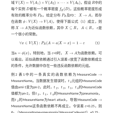
(
)
=
(
)
×
(
)
×
⋯
×
(
)
域
V
X
V
A
V
A
V
A
，假设
R
中的
R
1
2
k
V
(
X
)
=
V
(
A
1
)
×
V
(
A
2
)
×
⋯
×
V
(
A
k
)
(
)
每个实例
D
都有一个概率密度
f
D
，这些概率密度形成
D
f
R
(
D
)
R
→
有效的概率分布
P
。给定分布
P
及FD：
X
A
，若存
P
R
P
R
X
→
A
R
R
:
(
)
→
(
)
在函数
ϕ
V
X
V
A
，使得下面
公式（1）
成立，则
ϕ
:
V
(
X
)
→
V
(
A
)
→
⊆
∈
称
X
A
为近似函数依赖，其中
X
R
，
A
R
，
ε
是
X
→
A
ε
X
⊆
R
A
∈
R
一个很小的常数。
∀
∈
(
)
:
(
=
|
=
)
=
1
−
x
V
X
P
A
a
X
x
ε
（1）
R
∀
x
∈
V
(
X
)
:
P
R
(
A
=
a
|
X
=
x
)
=
1
-
ε
a
=
(
)
→
当
ϕ
x
，特别地，当
ε
=0时，
X
A
为函数依赖。可
ε
X
→
A
当
a
=
ϕ
(
x
)
以看出，近似函数依赖通过引入误差
ε
放宽了函数依赖成立
ε
的条件，允许数据中存在一些违反函数依赖的元组。
→
例2
表1
中的一条真实的函数依赖为MeasureCode
→
MeasureName。当数据发生错误时，
t
元组的MeasureCode
2
值由ami-1变为pn-2，此时，
t
、
t
、
t
、
t
的MeasureCode
2
3
5
6
值都为pn-2，但
t
、
t
、
t
的MeasureName为pneumonia，
3
5
6
→
而
t
的MeasureName为heart attack，导致MeasureCode
→
2
MeasureName这条函数依赖不再成立。令误差
ε
=0.25，则
ε
P
（MeasureName=pneumonia|MeasureCode=pn2）=0.75，