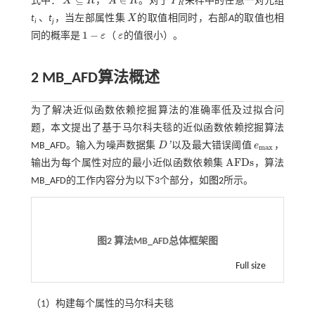
⊆
∈
式中：
X
R
，
A
R
。对于
P
采样中的任意一对元组
P
R
R
X
⊆
R
A
∈
R
t
、
t
，当左部属性集
X
的取值相同时，右部
A
的取值也相
X
i
j
1
−
同的概率是
ε
（
ε
的值很小）。
1
-
ε
ε
2 MB_AFD算法概述
为了解决近似函数依赖挖掘算法的准确率低及过拟合问
题，本文提出了基于马尔科夫毯的近似函数依赖挖掘算法
'
MB_AFD。输入为噪声数据集
D
以及最大错误阈值
e
，
D
'
e
m
a
x
m
a
x
A
F
D
s
输出为每个属性对应的最小近似函数依赖集
，算法
A
F
D
s
MB_AFD的工作内容分为以下3个部分，如
图2
所示。
图2 算法
MB_AFD
总体框架图
Full size
（1）构建每个属性的马尔科夫毯