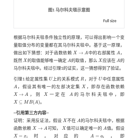
图1 马尔科夫毯示意图
Full size
根据马尔科夫毯条件独立性的原理，可以得出影响一个变
量取值分布的变量都在其马尔科夫毯中。基于这一原理，
→
做出如下猜想：对于函数依赖
X
A
中的右部属性
A
，
X
→
A
A
既然
X
的取值能够唯一确定
A
的取值，那么
X
应该在
A
的
X
A
X
A
马尔科夫毯中。经过引理1的证实，这一猜想得到了验证。
引理1
给定属性集
U
上的关系模式
R
，对于
U
中任意属性
U
R
U
A
，假设其有唯一的左部决定集
X
，即存在函数依赖
A
X
→
X
A
，则
X
一定在
A
的马尔科夫毯中，即
X
→
A
X
A
⊆
(
)
X
M
B
A
。
X
⊆
M
B
(
A
)
--引用第三方内容--
证明：采用反证法，假设
X
不在
A
的马尔科夫毯中，根据
X
A
→
函数依赖
X
A
可知，
X
值可以确定唯一的
A
值。假设
X
→
A
X
A
=
=
X
x
时，对应的
A
a
，即
X
=
x
i
A
=
a
i
i
i