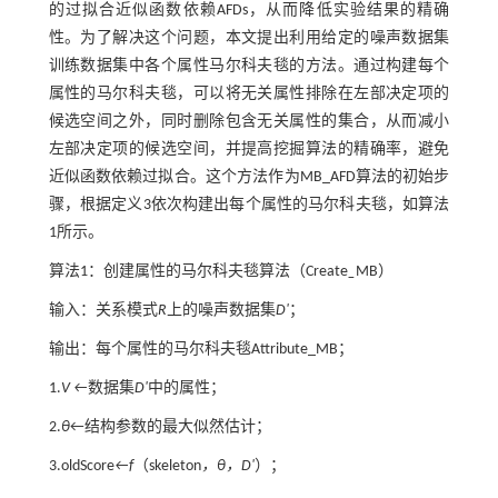
的过拟合近似函数依赖AFDs，从而降低实验结果的精确
性。为了解决这个问题，本文提出利用给定的噪声数据集
训练数据集中各个属性马尔科夫毯的方法。通过构建每个
属性的马尔科夫毯，可以将无关属性排除在左部决定项的
候选空间之外，同时删除包含无关属性的集合，从而减小
左部决定项的候选空间，并提高挖掘算法的精确率，避免
近似函数依赖过拟合。这个方法作为MB_AFD算法的初始步
骤，根据定义3依次构建出每个属性的马尔科夫毯，如算法
1所示。
算法1：创建属性的马尔科夫毯算法（Create
_
MB）
输入：关系模式
R
上的噪声数据集
D'
；
输出：每个属性的马尔科夫毯Attribute_MB；
1.
V ←
数据集
D'
中的属性；
2.
θ
←结构参数的最大似然估计；
3.oldScore
←f
（skeleton
，θ，D'
）；