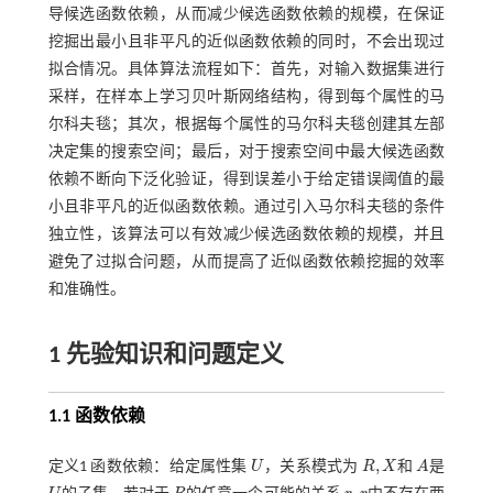
导候选函数依赖，从而减少候选函数依赖的规模，在保证
挖掘出最小且非平凡的近似函数依赖的同时，不会出现过
拟合情况。具体算法流程如下：首先，对输入数据集进行
采样，在样本上学习贝叶斯网络结构，得到每个属性的马
尔科夫毯；其次，根据每个属性的马尔科夫毯创建其左部
决定集的搜索空间；最后，对于搜索空间中最大候选函数
依赖不断向下泛化验证，得到误差小于给定错误阈值的最
小且非平凡的近似函数依赖。通过引入马尔科夫毯的条件
独立性，该算法可以有效减少候选函数依赖的规模，并且
避免了过拟合问题，从而提高了近似函数依赖挖掘的效率
和准确性。
1 先验知识和问题定义
1.1 函数依赖
,
定义1
函数依赖：给定属性集
U
，关系模式为
R
X
和
A
是
U
R
,
X
A