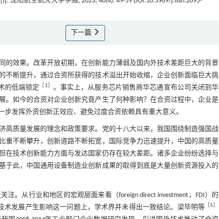
].
沈阳航空航天大学学报
, 2023, 40(4): 49-59 DOI:10.3969/j.issn.2095-
下一篇
同的效果。改革开放初期，在创新能力薄弱及国内外技术差距巨大的背景
的不断提升，通过合资所获得的技术溢出开始收缩，企业创新面临巨大挑
［
1
］
技术的低端锁定
。事实上，从服务芯片销售商华芯通宣布公司关闭到华
展。如今的合资对企业创新究竟产生了何种影响？在合资过程中，企业是
一步发挥外资创新正效应、避免过度合资依赖具有重大意义。
济高质量发展的理念和政策要求。党的十八大以来，我国围绕制造强国战
比重不断攀升，创新道路不断拓宽，国际竞争力迅速提升，中国的高质量
但在技术创新能力方面与发达国家仍存在较大差距。诸多企业纷纷选择与
基于此，中国通用设备制造业创新成果的取得到底是大量创新资源投入的
地区的宏观层面来看（foreign direct investment，FDI）
［
5
］
技术发展产生影响这一问题上，学术界并未得出一致结论。梁毕明等