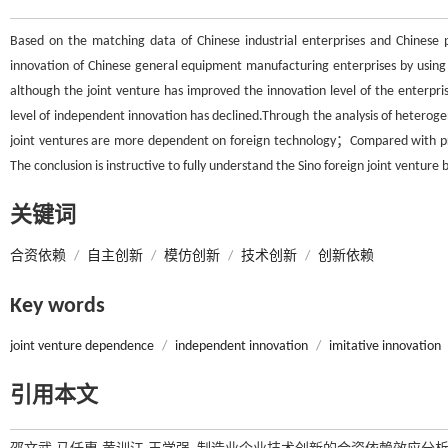
Based on the matching data of Chinese industrial enterprises and Chinese
innovation of Chinese general equipment manufacturing enterprises by using
although the joint venture has improved the innovation level of the enterp
level of independent innovation has declined.Through the analysis of hetero
joint ventures are more dependent on foreign technology；Compared with pr
The conclusion is instructive to fully understand the Sino foreign joint ventur
关键词
合资依赖
/
自主创新
/
模仿创新
/
技术创新
/
创新依赖
Key words
joint venture dependence
/
independent innovation
/
imitative innovation
引用本文