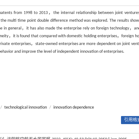
 patents from 1998 to 2013，the internal relationship between joint venture
 the multi time point double difference method was explored. The results show
rise in general，it has also made the enterprise rely on foreign technology，an
geneity，it is found that compared with domestic holding enterprises，foreign ho
ivate enterprises，state-owned enterprises are more dependent on joint vent
e behavior and improve the level of independent innovation of enterprises.
/
technological innovation
/
innovation dependence
引用格式