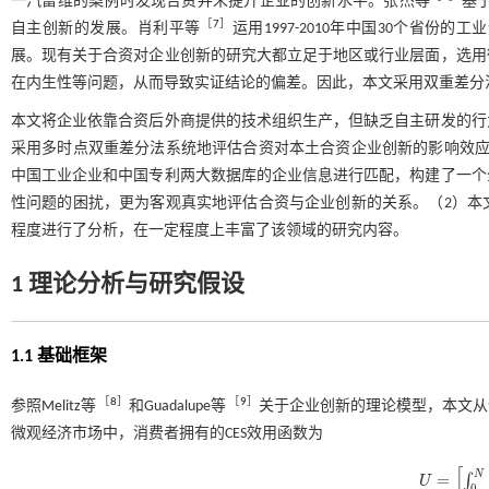
一汽富维的案例时发现合资并未提升企业的创新水平。张杰等
基于
［
7
］
自主创新的发展。肖利平等
运用1997-2010年中国30个省
展。现有关于合资对企业创新的研究大都立足于地区或行业层面，选用
在内生性等问题，从而导致实证结论的偏差。因此，本文采用双重差分
本文将企业依靠合资后外商提供的技术组织生产，但缺乏自主研发的行
采用多时点双重差分法系统地评估合资对本土合资企业创新的影响效应
中国工业企业和中国专利两大数据库的企业信息进行匹配，构建了一个
性问题的困扰，更为客观真实地评估合资与企业创新的关系。（2）本
程度进行了分析，在一定程度上丰富了该领域的研究内容。
1 理论分析与研究假设
1.1 基础框架
［
8
］
［
9
］
参照Melitz等
和Guadalupe等
关于企业创新的理论模型，本文从
微观经济市场中，消费者拥有的CES效用函数为
[
N
=
∫
U
U
=
∫
0
N
q
i
)
ρ
0