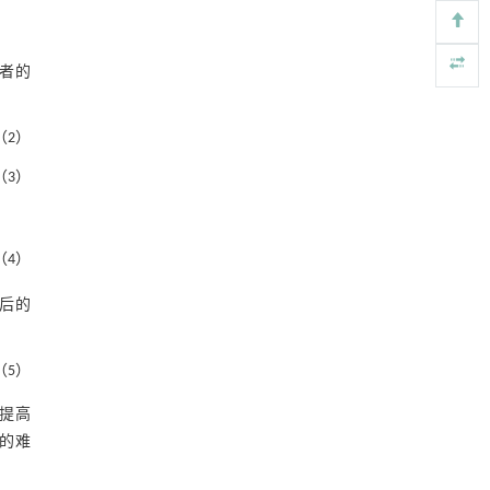
表8 外资股权占比异质性的创新能力影
https://doi.org/10.15302/J-FASE-2027722
响
3.4.2 企业类型异质性
A concise measurement method for optical near
[4]
者的
field
表9 企业类型异质性的创新能力影响
Frontiers of Physics
. 2027, Vol.22(1): 011301-
4 结论
（2）
016202
https://doi.org/10.15302/frontphys.2027.012201
（3）
参考文献
Quantum critical excitations in Ising-like spin
[5]
基金资助
chains: A heat transport perspective
Frontiers of Physics
. 2027, Vol.22(1): 011301-
（4）
016202
后的
https://doi.org/10.15302/frontphys.2027.015201
（5）
提高
的难