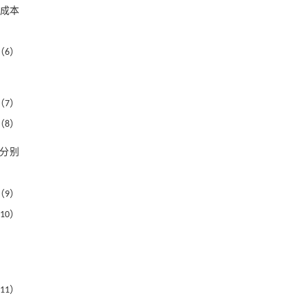
成本
（6）
（7）
（8）
分别
（9）
10）
11）