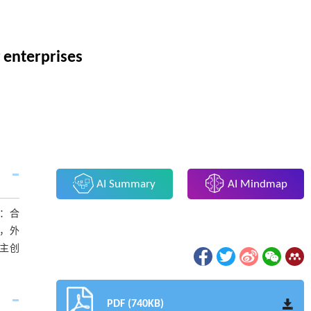
 enterprises
AI Summary
AI Mindmap
明：合
，外
主创
PDF (740KB)