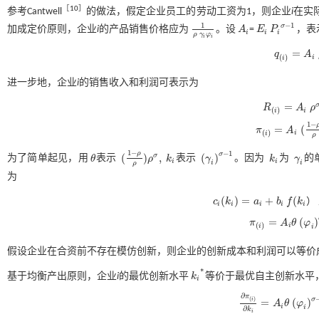
［
10
］
参考Cantwell
的做法，假定企业员工的劳动工资为1，则企业
i
在实
1
−
1
σ
加成定价原则，企业
i
的产品销售价格应为
。设
A
=
E
P
，表
1
ρ
γ
i
φ
i
A
i
E
i
P
i
σ
-
1
i
i
i
ρ
γ
φ
i
i
=
q
A
q
(
i
)
=
A
i
ρ
σ
(
(
)
i
i
进一步地，企业
i
的销售收入和利润可表示为
=
R
A
ρ
R
(
i
)
=
A
i
ρ
σ
-
1
(
γ
(
)
i
i
1
−
=
(
π
A
π
(
i
)
=
A
i
(
1
-
ρ
ρ
)
ρ
σ
(
)
i
i
ρ
1
−
−
1
ρ
σ
(
)
,
(
)
σ
为了简单起见，用
θ
表示
ρ
k
表示
γ
。因为
k
为
γ
的
θ
(
1
-
ρ
ρ
)
ρ
σ
,
k
i
(
γ
i
)
σ
-
1
k
i
γ
i
i
i
i
i
ρ
为
(
)
=
+
(
c
k
a
b
f
k
）
c
i
(
k
i
)
=
a
i
+
b
i
f
(
k
i
i
i
i
i
i
=
(
)
π
A
θ
φ
π
(
i
)
=
A
i
θ
(
φ
i
)
σ
-
1
k
i
(
)
i
i
i
假设企业在合资前不存在模仿创新，则企业的创新成本和利润可以等价
*
基于均衡产出原则，企业
i
的最优创新水平
k
等价于最优自主创新水平
k
i
*
i
∂
π
(
)
σ
i
=
(
)
A
θ
φ
∂
π
(
i
)
∂
k
i
=
A
i
θ
(
φ
i
)
σ
-
1
-
i
i
∂
k
i