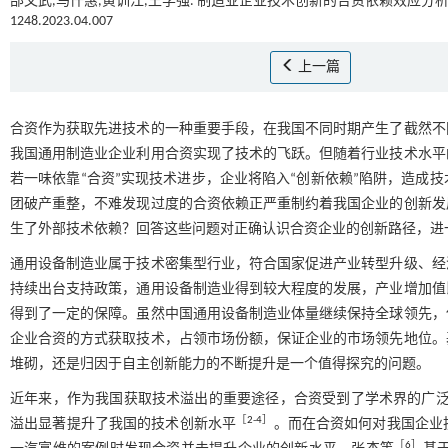
邵文武,马仟惠,黄训江,王学强. 制造业企业技术创新的合资依赖效应分析[J
1248.2023.04.007
上一篇
合资作为获取先进技术的一种重要手段，在我国不同时期产生了截然不
我国通用制造业企业利用合资实现了技术的飞跃。但随着行业技术水平
若一味依靠“合资”实现技术进步，企业将陷入“创新依赖”陷阱，造成
团破产重整，不难发现过度的合资依赖正严重制约着我国企业的创新发
生了外部技术依赖？回答这些问题对正确认识合资企业的创新路径，进
通用设备制造业属于技术密集型行业，符合国家促进产业转型升级、经
持续出台支持政策，通用设备制造业得到较大程度的发展，产业增加值
得到了一定的保障。虽然中国通用设备制造业体量继续保持全球领先，
企业合资的方式获取技术，占领市场份额，保证企业的市场领先地位。
堆砌，还是归因于自主创新能力的不断提升是一个值得探究的问题。
近年来，作为我国获取技术溢出的重要途径，合资受到了学术界的广泛关注。从行业和
［
2
-
4
］
溢出显著提升了我国的技术创新水平
。而在合资如何对我国企业
［
6
］