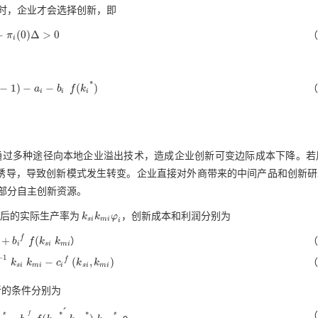
时，企业才会选择创新，即
−
(
0
)
Δ
>
0
π
（
>
0
i
*
−
1
)
−
−
(
)
a
b
f
k
（
f
(
k
i
*
)
i
i
i
通过多种途径向本地企业溢出技术，造成企业创新可变边际成本下降。若
诱导，导致创新模式发生转变。企业直接对外商带来的中间产品和创新研
部分自主创新资源。
资后的实际生产率为
k
k
φ
，创新成本和利润分别为
k
s
i
k
m
i
φ
i
s
i
m
i
i
f
+
(
b
f
k
k
）
（
s
i
k
m
i
i
s
i
m
i
−
1
−
(
,
)
f
k
k
c
k
k
（
i
-
c
i
f
(
k
s
i
,
k
m
i
)
s
i
m
i
i
s
i
m
i
新的条件分别为
́
*
*
f
（
*
*