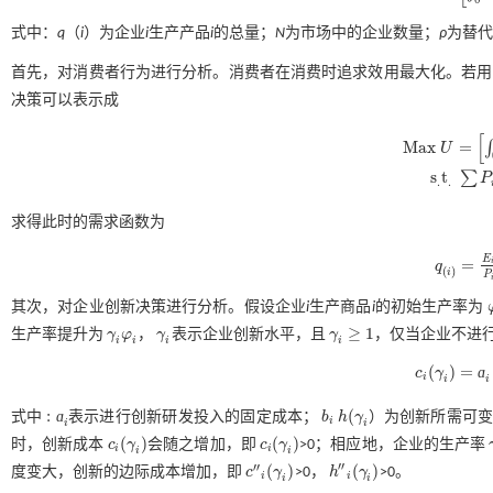
式中：
q
（
i
）为企业
i
生产产品
i
的总量；
N
为市场中的企业数量；
ρ
为替代
首先，对消费者行为进行分析。消费者在消费时追求效用最大化。若用
决策可以表示成
[
M
a
x
=
∫
U
M
a
x
U
=
∫
0
N
q
(
i
s
t
∑
P
s
.
t
.
∑
P
i
q
(
i
)
.
.
求得此时的需求函数为
E
=
q
q
(
i
)
=
E
i
P
i
p
(
)
i
P
其次，对企业创新决策进行分析。假设企业
i
生产商品
i
的初始生产率为
≥
1
生产率提升为
γ
φ
，
γ
表示企业创新水平，且
γ
，仅当企业不进
γ
i
φ
i
γ
i
γ
i
≥
1
i
i
i
i
(
)
=
ɑ
c
γ
c
i
(
γ
i
)
=
ɑ
i
+
b
i
h
i
i
i
:
(
式
中
ɑ
表示进行创新研发投入的固定成本；
b
h
γ
）为创新所需可
b
i
h
(
γ
i
i
式中
:
ɑ
i
i
i
(
)
(
)
时，创新成本
c
γ
会随之增加，即
c
γ
>0；相应地，企业的生产率
c
i
(
γ
i
)
c
i
(
γ
i
)
i
i
i
i
′′
′′
(
)
(
)
度变大，创新的边际成本增加，即
c
γ
>0，
h
γ
>0。
c
"
i
(
γ
i
)
h
"
i
(
γ
i
)
i
i
i
i