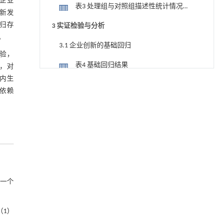
析
资企业
表3 处理组与对照组描述性统计情况
创新发
（平均值）
归存
3 实证检验与分析
。
3.1 企业创新的基础回归
验，
表4 基础回归结果
，对
内生
用于宽浓度范围高效捕集CO₂及低能耗再生的新
[1]
3.2 企业创新的PSM-DID回归分析
依赖
型酮基IPDA相变吸收剂
Engineering
. 2026, Vol.58(3): 1-303
表5 PSM-DID匹配变量的平衡性检验
https://doi.org/10.1016/j.eng.2025.05.008
表6 PSM-DID匹配后的回归分析
聚氨酯消费品化学回收的研究进展
[2]
3.3 稳健性检验
Engineering
. 2026, Vol.58(3): 1-303
https://doi.org/10.1016/j.eng.2025.11.031
表7 替换被解释变量检验结果
Environmental, economic, social and
[3]
一个
3.4 异质性分析
technological viewpoints on green ammonia as a
basis for low carbon fertilizer: a perspective
3.4.1 外资占比异质性
ENGINEERING Agriculture
. 2027, Vol.14(2): 27718-
（1）
27728