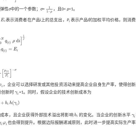
1
弹性
σ
中的一个参数；
σ
=
，且0<
ρ
<1。
1
1
-
ρ
1
−
ρ
E
表示消费者在产品
i
上的总支出，
P
表示产品
i
的加权平均价格，则消费
E
i
i
i
1
]
N
ρ
d
q
ρ
i
)
ρ
d
i
1
ρ
(
)
0
i
=
q
E
=
E
i
(
)
i
i
i
−
σ
[
]
p
(
)
i
i
i
P
i
-
σ
P
i
i
φ
，企业可以选择研发或其他投资活动来提高企业自身生产率，使得创新
φ
i
i
行创新时
γ
=1。同时，假设企业的技术创新成本为
γ
i
i
+
(
b
h
γ
）
(
γ
i
i
i
变成本，且企业获得外部技术溢出将影响
b
的变化。当企业的创新水平
γ
b
i
γ
i
i
i
γ
φ
也会得到提升。根据边际报酬递减原则，此时进一步提高实际生产率
γ
i
φ
i
i
i