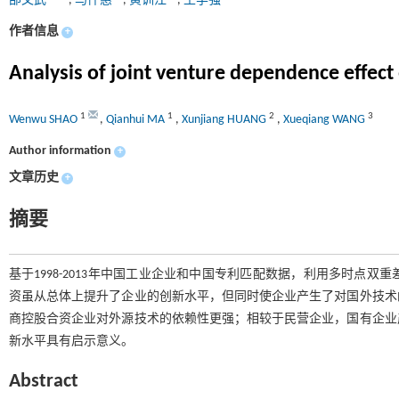
邵文武
,
马仟惠
,
黄训江
,
王学强
作者信息
+
Analysis of joint venture dependence effect
1
1
2
3
Wenwu SHAO
,
Qianhui MA
,
Xunjiang HUANG
,
Xueqiang WANG
Author information
+
文章历史
+
摘要
基于1998-2013年中国工业企业和中国专利匹配数据，利用多时点
资虽从总体上提升了企业的创新水平，但同时使企业产生了对国外技术
商控股合资企业对外源技术的依赖性更强；相较于民营企业，国有企业
新水平具有启示意义。
Abstract