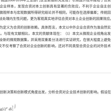
我国2008-2014年工业部门企业数据研究发现，引进国外技术推动了合
份的工业企业样本，发现合资对本土创新具有显著的负效应，不利于企业自主
微观样本与宏观数据所得研究结论并不相同，可能存在选择偏差；传统回
法处理内生性问题，更为客观真实地评估合资对本土企业创新的因果效应
为定义为合资的创新依赖。具体而言，本文以中外企业合资作为准自然实
。与现有文献相比，本文的贡献体现在：（1）本文从微观企业视角出发
全新的微观数据集，并采用双重差分法进行实证研究，在很大程度上避免
文不仅考察了合资对企业创新的影响，还对不同类型合资企业的对外技术
创新决策和创新模式角度出发，分析合资对企业技术创新的影响。假设在
1
]
ρ
ρ
(
)
q
i
d
i
d
i
1
ρ