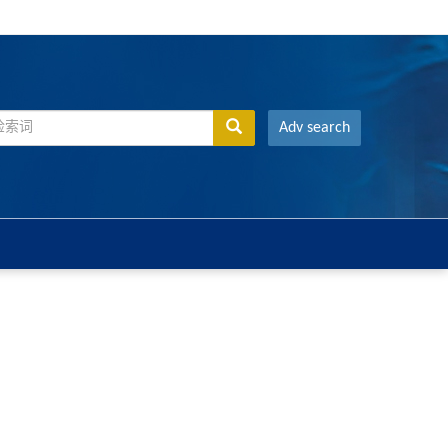
Adv search