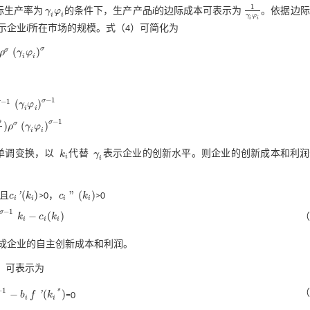
1
际生产率为
γ
φ
的条件下，生产产品
i
的边际成本可表示为
。依据边际
γ
i
φ
i
1
γ
i
φ
i
i
i
γ
φ
i
i
示企业
i
所在市场的规模。
式（4）
可简化为
σ
(
)
σ
ρ
γ
φ
γ
i
φ
i
)
σ
i
i
−
1
−
1
σ
(
)
σ
γ
φ
i
φ
i
)
σ
-
1
i
i
−
1
ρ
σ
)
(
)
σ
ρ
γ
φ
(
γ
i
φ
i
)
σ
-
1
i
i
单调变换，以
k
代替
γ
表示企业的创新水平。则企业的创新成本和利润
k
i
γ
i
i
i
(
)
"
(
)
'
 且
c
k
>0，
c
k
>0
c
i
'
(
k
i
)
c
i
"
(
k
i
)
i
i
i
i
−
1
σ
−
(
)
k
c
k
（
-
c
i
(
k
i
)
i
i
i
成企业的自主创新成本和利润。
，可表示为
−
1
（
*
−
(
)
'
b
f
k
=0
b
i
f
'
(
k
i
*
)
i
i