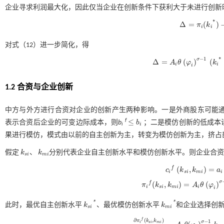
企业寻求利润最大化，因此仅当企业在创新条件下获利大于未进行创新
*
Δ
=
(
)
π
k
∆
=
π
i
(
k
i
*
)
-
π
i
(
0
)
Δ
i
i
对
式（12）
进一步简化，得
−
1
*
σ
Δ
=
(
)
(
A
θ
φ
k
∆
=
A
i
θ
(
φ
i
)
σ
-
1
(
k
i
*
-
1
)
-
a
i
-
b
i
i
i
i
1.2 合资与企业创新
中方与外方进行合资对企业的创新产生两种影响。一是外商股东可能
≤
f
表示合资后企业的可变边际成本，则
b
b
；二是模仿创新的低成本
≤
b
i
i
i
果进行模仿，模式由以前的自主创新为主，转变为模仿创新为主，挤占
假定
k
、
k
分别代表企业自主创新水平和模仿创新水平。则企业合
k
s
i
k
m
i
s
i
m
i
(
,
)
=
f
c
k
k
a
c
i
f
(
k
s
i
,
k
m
i
)
=
a
i
+
b
i
f
f
(
k
i
s
i
m
i
i
σ
(
,
)
=
(
)
f
π
k
k
A
θ
φ
π
i
f
(
k
s
i
,
k
m
i
)
=
A
i
θ
(
φ
i
)
σ
-
1
k
s
i
k
m
i
s
i
m
i
i
i
*
*
此时，最优自主创新水平
k
、最优模仿创新水平
k
和企业选择创
k
s
i
*
k
m
i
*
s
i
m
i
∂
(
,
)
f
π
k
k
−
1
σ
i
s
i
m
i