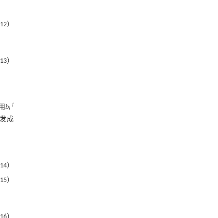
12）
13）
f
用
b
i
发成
14）
15）
16）