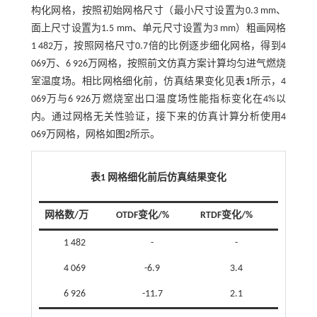
构化网格，按照初始网格尺寸（最小尺寸设置为0.3 mm、
面上尺寸设置为1.5 mm、单元尺寸设置为3 mm）粗画网格
1 482万，按照网格尺寸0.7倍的比例逐步细化网格，得到4
069万、6 926万网格，按照前文仿真方案计算均匀进气燃烧
室温度场。相比网格细化前，仿真结果变化见
表1
所示，4
069万与6 926万燃烧室出口温度场性能指标变化在4%以
内。通过网格无关性验证，接下来的仿真计算分析使用4
069万网格，网格如
图2
所示。
表1 网格细化前后仿真结果变化
网格数/万
OTDF变化/%
RTDF变化/%
1 482
-
-
4 069
-6.9
3.4
6 926
-11.7
2.1