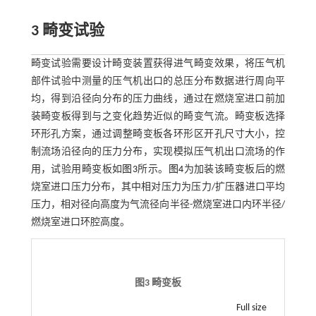
3 畸变试验
畸变试验需要设计畸变装置获得进气畸变效果，将压气机
部件试验中测量的压气机出口的总压分布数据进行周向平
均，得到沿径向分布的压力曲线，通过在燃烧室进口前加
装畸变板得到与之变化趋势近似的畸变气流。畸变板选择
环形孔方案，通过调整畸变板各环形区开孔尺寸大小，控
制流场沿径向的压力分布，实现模拟压气机出口流场的作
用，试验用畸变板如
图3
所示。
图4
为加装该畸变板后的燃
烧室进口压力分布，其中相对压力为压力/扩压器进口平均
压力，相对径向高度为气流径向半径-燃烧室进口内环半径/
燃烧室进口环腔高度。
图3 畸变板
Full size