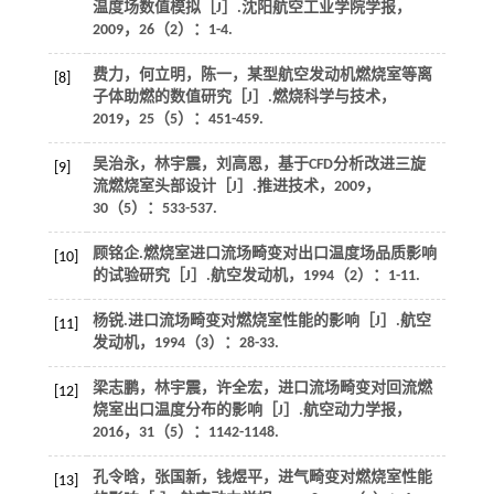
温度场数值模拟［J］.
沈阳航空工业学院学报
，
2009
，
26
（2）：1-4.
费力，何立明，陈一，某型航空发动机燃烧室等离
[8]
子体助燃的数值研究［J］.
燃烧科学与技术
，
2019
，
25
（5）：451-459.
吴治永，林宇震，刘高恩，基于CFD分析改进三旋
[9]
流燃烧室头部设计［J］.
推进技术
，
2009
，
30
（5）：533-537.
顾铭企.燃烧室进口流场畸变对出口温度场品质影响
[10]
的试验研究［J］.
航空发动机
，
1994
（2）：1-11.
杨锐.进口流场畸变对燃烧室性能的影响［J］.
航空
[11]
发动机
，
1994
（3）：28-33.
梁志鹏，林宇震，许全宏，进口流场畸变对回流燃
[12]
烧室出口温度分布的影响［J］.
航空动力学报
，
2016
，
31
（5）：1142-1148.
孔令晗，张国新，钱煜平，进气畸变对燃烧室性能
[13]