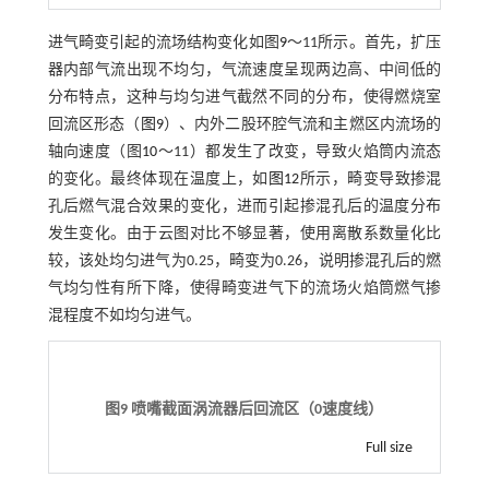
进气畸变引起的流场结构变化如图
9
～11所示。首先，扩压
器内部气流出现不均匀，气流速度呈现两边高、中间低的
分布特点，这种与均匀进气截然不同的分布，使得燃烧室
回流区形态（
图9
）、内外二股环腔气流和主燃区内流场的
轴向速度（图
10
～11）都发生了改变，导致火焰筒内流态
的变化。最终体现在温度上，如
图12
所示，畸变导致掺混
孔后燃气混合效果的变化，进而引起掺混孔后的温度分布
发生变化。由于云图对比不够显著，使用离散系数量化比
较，该处均匀进气为0.25，畸变为0.26，说明掺混孔后的燃
气均匀性有所下降，使得畸变进气下的流场火焰筒燃气掺
混程度不如均匀进气。
图9 喷嘴截面涡流器后回流区（
0
速度线）
Full size