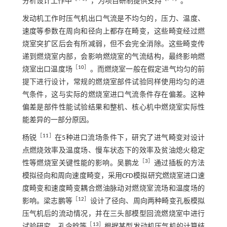
分析设计工作中
，为项目研制提供支持
。
发动机工作时压气机出口气流是不均匀的，压力、温度、
速度等参数在周向和径向上都存在畸变，这些畸变经过燃
烧室突扩区后会有所减弱，但不会完全消除。这些畸变传
递到燃烧室内部，会影响燃烧室的气流结构，最终影响燃
［
10
］
烧室出口温度场
。而燃烧室一般在假定进气均匀的前
提下进行设计，常规的燃烧室部件试验同样使用均匀的进
气条件，这与实际的燃烧室进口气流条件存在偏差。这种
偏差是部件性能试验结果和整机、核心机中燃烧室实际性
能差异的一部分原因。
［
11
］
杨锐
在5种进口流场条件下，研究了进气畸变对设计
点燃烧效率及温度场、慢车状态下的效率及贫油熄火稳定
［
3
］
性等燃烧室关键性能的影响。吴鹏龙
通过插板的方法
模拟径向和周向速度畸变，采用CFD模拟研究燃烧室进口速
度畸变和速度畸变耦合燃油脉动对燃烧室流场和温度场的
［
12
］
影响。梁志鹏等
设计了径向、周向两种畸变孔板模拟
压气机后的流动情况，并在三头部模型回流燃烧室中进行
［
13
］
试验研究。孔令晗等
根据某型发动机压气机的计算结