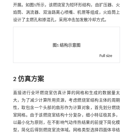
开展。如
图1
所示，该燃烧室为短环形结构，由扩压器、火
焰筒、涡流器、双油路离心喷嘴、机匣等组成，火焰筒上
设计了主燃孔和掺混孔，采用冲击加发散冷却方式。
图1 结构示意图
Full size
2 仿真方案
直接进行全环燃烧室仿真计算的网格和生成的数据量太
大，为了减少计算所用资源，考虑燃烧室结构主体的周期
性，取包含一个头部的扇形作为计算对象，首先划分燃烧
室网格。由于该燃烧室结构十分复杂，细小特征极其多，
以最小化为原则，在不影响气动传热结果的前提下简化模
型，简化后得到燃烧室流体域。网格类型选择四面体非结