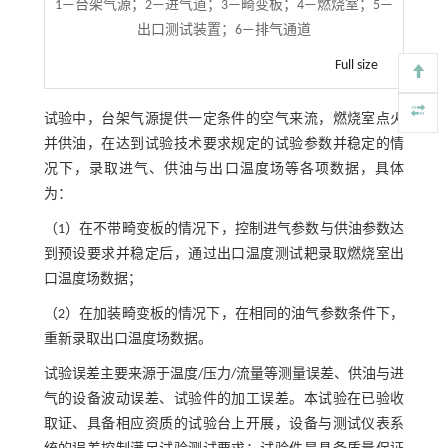
1—台架气源；2—进气道；3—畸变板；4—燃烧室；5—
出口测试装置；6—排气通道
Full size
试验中，台架气源提供一定条件的空气来流，燃烧室点火
并供油，在达到试验技术要求规定的试验参数并稳定的情
况下，录取进气、供油与出口温度场等各项数据，具体
为：
（1）在不带畸变板的情况下，控制进气参数与供油参数达
到预设要求并稳定后，通过出口温度测试耙录取燃烧室出
口温度场数据；
（2）在加装畸变板的情况下，在相同的油气参数条件下，
重新录取出口温度场数据。
试验误差主要来源于温度/压力/流量等测量误差、供油与进
气的设备波动误差、试验件的加工误差。本试验在已验收
取证、具备相应资质的试验台上开展，设备与测试仪表系