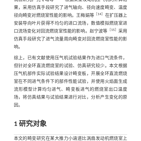
果，采用仿真手段研究了进气轴向、径向速度畸变、温度
［
14
］
径向畸变对燃烧室性能的影响。王梅娟等
在扩压器上
安装导向叶片获得不均匀的进口流场，数值模拟燃烧室进
［
15
］
口流场变化对回流燃烧室性能的影响。赵宁波等
采用
仿真手段研究了进气流量周向畸变对回流燃烧室性能的影
响。
综上，已有文献使用压气机试验结果作为进口气流条件，
但针对全环直流燃烧室的试验、仿真研究较少。本文根据
压气机部件实际试验结果设计畸变板，开展全环直流燃烧
室在不同进气条件下的部件性能试验，并使用火焰面生成
流形模型计算均匀进气、畸变板进气的燃烧室出口温度
场，将仿真结果与试验结果进行对比，分析产生变化的原
因。
1 研究对象
本文的畸变研究在某大推力小涵道比涡扇发动机燃烧室上