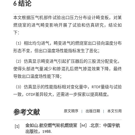
6 结论
本文根据压气机部件试验出口压力分布设计畸变板，对某
燃烧室的进气畸变影响开展了试验和仿真研究，结论如
下：
（1）相比均匀进气，畸变进气的燃烧室出口径向温度分布
形态不变，但出口温度场性能指标发生了恶化；
（2）仿真显示畸变进气引起扩压器后的三股流分配变化，
使得头部进气量减少和掺混孔后燃气掺混效果下降，最终
导致出口温度场性能下降；
（3）仿真显示的性能指标相对变化量中，RTDF量级与试验
一致，OTDF差异较大，还需进一步探索以提高精度。
参考文献
原文顺序
|
出版日期
|
本文引用
金如山.
航空燃气轮机燃烧室
［M］.北京：中国宇航
[1]
出版社，
1988
.