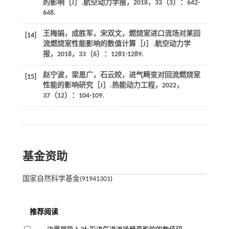
的影响［J］.
航空动力学报
，
2018
，
33
（3）：642-
648.
王梅娟，成胜军，宋双文，燃烧室进口流场对某回
[14]
流燃烧室性能影响的数值计算［J］.
航空动力学
报
，
2018
，
33
（6）：1281-1289.
赵宁波，梁恩广，石云姣，进气畸变对回流燃烧室
[15]
性能的影响研究［J］.
热能动力工程
，
2022
，
37
（12）：104-109.
基金资助
国家自然科学基金(91941301)