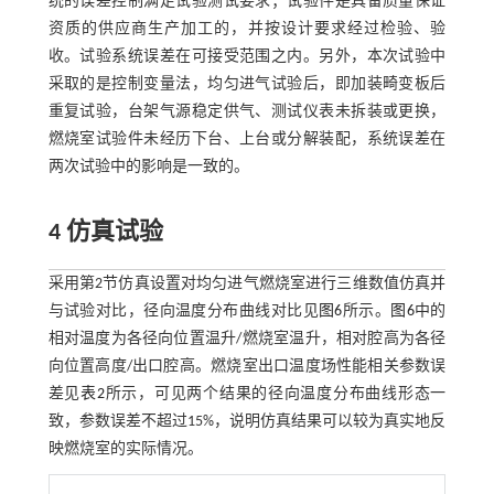
统的误差控制满足试验测试要求；试验件是具备质量保证
资质的供应商生产加工的，并按设计要求经过检验、验
收。试验系统误差在可接受范围之内。另外，本次试验中
采取的是控制变量法，均匀进气试验后，即加装畸变板后
重复试验，台架气源稳定供气、测试仪表未拆装或更换，
燃烧室试验件未经历下台、上台或分解装配，系统误差在
两次试验中的影响是一致的。
4 仿真试验
采用第2节仿真设置对均匀进气燃烧室进行三维数值仿真并
与试验对比，径向温度分布曲线对比见
图6
所示。
图6
中的
相对温度为各径向位置温升/燃烧室温升，相对腔高为各径
向位置高度/出口腔高。燃烧室出口温度场性能相关参数误
差见
表2
所示，可见两个结果的径向温度分布曲线形态一
致，参数误差不超过15%，说明仿真结果可以较为真实地反
映燃烧室的实际情况。