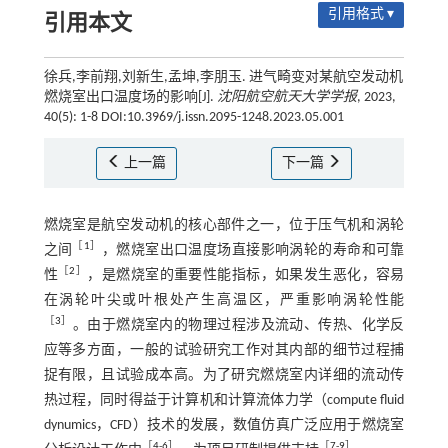
引用格式 ▾
引用本文
徐兵,李前翔,刘新生,孟坤,李朋玉. 进气畸变对某航空发动机
燃烧室出口温度场的影响[J].
沈阳航空航天大学学报
, 2023,
40(5): 1-8 DOI:10.3969/j.issn.2095-1248.2023.05.001
上一篇
下一篇
燃烧室是航空发动机的核心部件之一，位于压气机和涡轮
［
1
］
之间
，燃烧室出口温度场直接影响涡轮的寿命和可靠
［
2
］
性
，是燃烧室的重要性能指标，如果发生恶化，容易
在涡轮叶尖或叶根处产生高温区，严重影响涡轮性能
［
3
］
。由于燃烧室内的物理过程涉及流动、传热、化学反
应等多方面，一般的试验研究工作对其内部的细节过程捕
捉有限，且试验成本高。为了研究燃烧室内详细的流动传
热过程，同时得益于计算机和计算流体力学（compute fluid
dynumics，CFD）技术的发展，数值仿真广泛应用于燃烧室
［
4
-
6
］
［
7
-
9
］