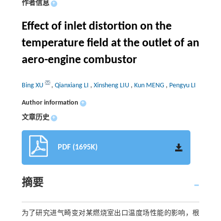
作者信息
+
Effect of inlet distortion on the
temperature field at the outlet of an
aero-engine combustor
Bing XU
,
Qianxiang LI
,
Xinsheng LIU
,
Kun MENG
,
Pengyu LI
Author information
+
文章历史
+
PDF (1695K)
摘要
为了研究进气畸变对某燃烧室出口温度场性能的影响，根