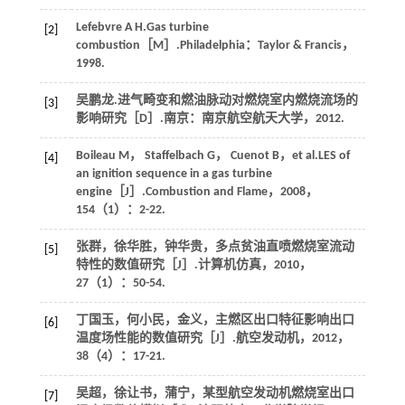
Lefebvre
A H
.
Gas turbine
[2]
combustion
［M］.Philadelphia：Taylor & Francis，
1998
.
吴鹏龙.进气畸变和燃油脉动对燃烧室内燃烧流场的
[3]
影响研究［D］.南京：南京航空航天大学，
2012
.
Boileau
M
，
Staffelbach
G
，
Cuenot
B
，et al.LES of
[4]
an ignition sequence in a gas turbine
engine［J］.
Combustion and Flame
，
2008
，
154
（1）：2-22.
张群，徐华胜，钟华贵，多点贫油直喷燃烧室流动
[5]
特性的数值研究［J］.
计算机仿真
，
2010
，
27
（1）：50-54.
丁国玉，何小民，金义，主燃区出口特征影响出口
[6]
温度场性能的数值研究［J］.
航空发动机
，
2012
，
38
（4）：17-21.
吴超，徐让书，蒲宁，某型航空发动机燃烧室出口
[7]