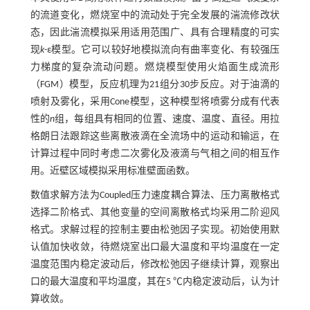
的流道变化，燃烧室中的流动处于完全发展的湍流修改状
态，因此湍流模拟采用适用范围广、具有合理精度的可实
现
k
-ε模型。它可以较好地模拟流向有曲率变化、有较强压
力梯度的复杂流动问题。燃烧模型使用火焰面生成流形
（FGM）模型，反应机理为21组分30步反应。对于油滴的
喷射及雾化，采用Cone模型，这种模型将喷雾分成有代表
性的
n
组，每组具有相同的位置、速度、温度、直径。用拉
格朗日法跟踪这些离散液滴在全流场中的运动和输运，在
计算过程中同时考虑二次雾化及液滴与气相之间的相互作
用。近壁区域模拟采用标准壁面函数。
数值求解方法为Coupled压力速度耦合算法、压力离散格式
选择二阶格式、其他变量的空间离散格式均采用二阶迎风
格式。求解过程的控制主要由松弛因子实现。初始使用默
认值加快收敛，待燃烧室出口最大温度和平均温度在一定
温度范围内稳定波动后，修改松弛因子继续计算，观察出
口的最大温度和平均温度，其在5 ℃内稳定波动后，认为计
算收敛。