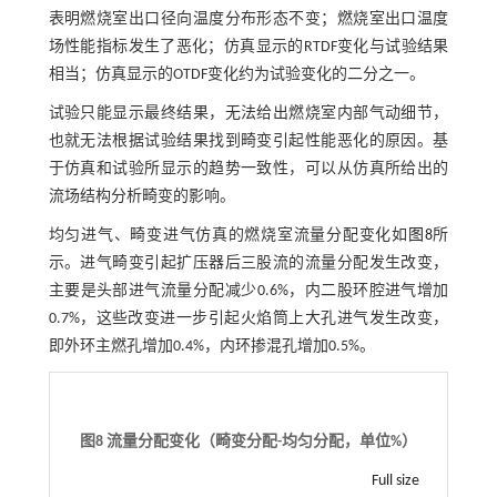
表明燃烧室出口径向温度分布形态不变；燃烧室出口温度
场性能指标发生了恶化；仿真显示的RTDF变化与试验结果
相当；仿真显示的OTDF变化约为试验变化的二分之一。
试验只能显示最终结果，无法给出燃烧室内部气动细节，
也就无法根据试验结果找到畸变引起性能恶化的原因。基
于仿真和试验所显示的趋势一致性，可以从仿真所给出的
流场结构分析畸变的影响。
均匀进气、畸变进气仿真的燃烧室流量分配变化如
图8
所
示。进气畸变引起扩压器后三股流的流量分配发生改变，
主要是头部进气流量分配减少0.6%，内二股环腔进气增加
0.7%，这些改变进一步引起火焰筒上大孔进气发生改变，
即外环主燃孔增加0.4%，内环掺混孔增加0.5%。
图8 流量分配变化（畸变分配
-
均匀分配，单位
%
）
Full size