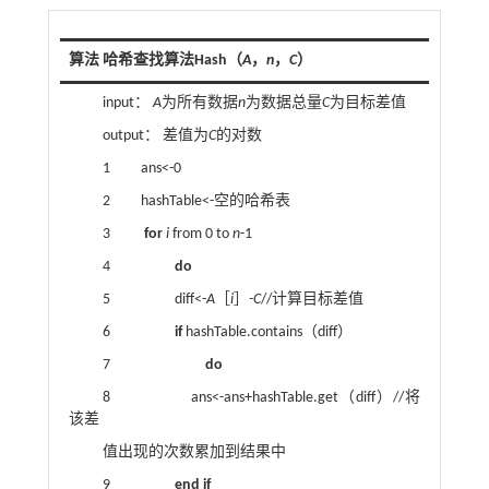
算法 哈希查找算法Hash（
A
，
n
，
C
）
input：
A
为所有数据
n
为数据总量
C
为目标差值
output： 差值为
C
的对数
1 ans<-0
2 hashTable<-空的哈希表
3
for
i
from 0 to
n
-1
4
do
5 diff<-
A
［
i
］
-C
//计算目标差值
6
if
hashTable.contains（diff）
7
do
8 ans<-ans+hashTable.get（diff）//将
该差
值出现的次数累加到结果中
9
end if