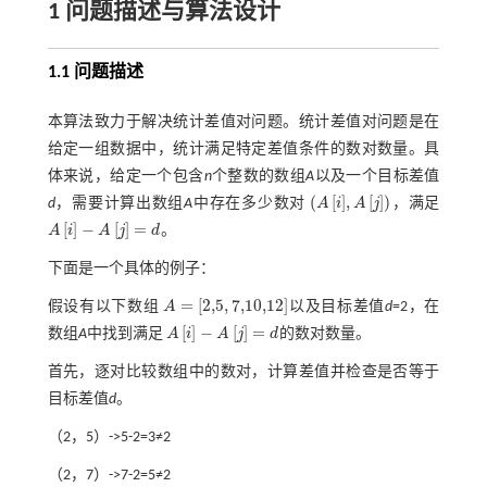
1 问题描述与算法设计
1.1 问题描述
本算法致力于解决统计差值对问题。统计差值对问题是在
给定一组数据中，统计满足特定差值条件的数对数量。具
体来说，给定一个包含
n
个整数的数组
A
以及一个目标差值
(
[
]
,
[
]
)
d
，需要计算出数组
A
中存在多少数对
A
i
A
j
，满足
A
i
,
A
j
[
]
−
[
]
=
A
i
A
j
d
。
A
i
-
A
j
=
d
下面是一个具体的例子：
=
[
2,5
,
7,10,12
]
假设有以下数组
A
以及目标差值
d
=2，在
A
=
2,5
,
7,10,12
[
]
−
[
]
=
数组
A
中找到满足
A
i
A
j
d
的数对数量。
A
i
-
A
j
=
d
首先，逐对比较数组中的数对，计算差值并检查是否等于
目标差值
d
。
（2，5）->5-2=3≠2
（2，7）->7-2=5≠2