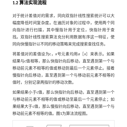
1.2 算法实现流程
对于统计差值对的需求，同向双指针线性搜索统计可以大
幅度降低时间复杂度。在遍历对象的过程中，使用两个同
向指针进行扫描，其中慢指针用于定位，快指针用于查
找。双指针线性搜索算法充分利用数据有序这一特征，使
同向快慢指针以不同的移动策略来完成搜索查找任务。
将差值对的差值设为
c
，
x
号元素均用
a
［
x
］来表示。如果
结果与
c
值相等，那么快指针向后移动，直至遇到第一个与
移动前元素不相等的值或移动到最后一个元素停止。接着
慢指针向后移动，直至遇到第一个与移动前元素不相等的
值时，分别记录两指针的移动次数。
如果结果小于
c
值，那么快指针向后移动，直至遇到第一个
与移动前元素不相等的值或移动至最后一个元素停止；如
果结果大于
c
值，那么慢指针向后移动，直至遇到第一个与
移动前元素不相等的值。
图1
为算法流程图。