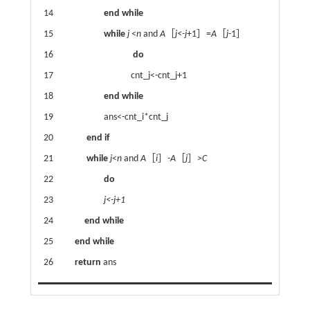
14
end while
15
while
j
<
n
and
A
［
j<-j
+1］=
A
［
j
-1］
16
do
17 cnt_j<-cnt_j+1
18
end while
19 ans<-cnt_i*cnt_j
20
end if
21
while
j
<
n
and
A
［
i
］
-A
［
j
］
>C
22
do
23
j<-j+1
24
end while
25
end while
26
return
ans