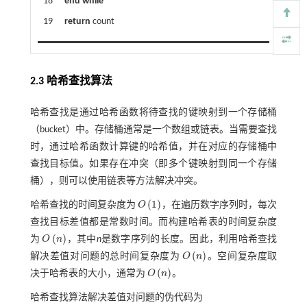
18
end while
19
return
count
2.3 哈希查找算法
哈希查找是通过哈希函数将待查找的键映射到一个存储桶
（bucket）中。存储桶通常是一个数组或链表。当需要查找
时，通过哈希函数计算键的哈希值，并在对应的存储桶中
查找目标值。如果存在冲突（即多个键映射到同一个存储
桶），则可以使用链表等方法解决冲突。
(
1
)
哈希查找的时间复杂度为
O
，在遍历数字序列时，每次
O
1
查找目标差值都是常数时间。而构建哈希表的时间复杂度
(
)
为
O
n
，其中
n
是数字序列的长度。因此，利用哈希查找
O
n
(
)
解决差值对问题的总时间复杂度为
O
n
。空间复杂度取
O
n
(
)
决于哈希表的大小，通常为
O
n
。
O
n
哈希查找算法解决差值对问题的伪代码为