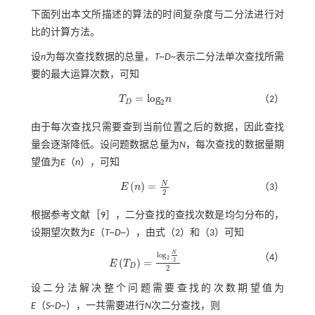
下面列出本文所描述的算法的时间复杂度与二分法进行对
比的计算方法。
设
n
为每次查找数据的总量，
T~D
~表示二分法单次查找所需
要的最大运算次数，可知
=
l
o
g
T
n
（2）
T
D
=
l
o
g
2
n
2
D
由于每次查找只需要查到当前位置之后的数据，因此查找
量会逐渐降低。设问题数据总量为
N
，每次查找的数据量期
望值为
E
（
n
），可知
N
(
)
=
E
n
（3）
E
n
=
N
2
2
根据参考文献［
9
］，二分查找的查找次数是均匀分布的，
设期望次数为
E
（
T~D
~），由
式（2）
和（3）可知
N
l
o
g
（4）
2
(
)
=
2
E
T
E
T
D
=
l
o
g
2
N
2
2
D
2
设二分法解决整个问题需要查找的次数期望值为
E
（
S~D
~），一共需要进行
N
次二分查找，则