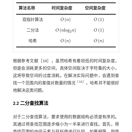
算法名称
时间复杂度
空间复杂度
(
)
(
1
)
双指针算法
O
n
O
O
n
O
1
(
l
o
g
)
(
1
)
二分法
O
n
n
O
O
n
l
o
g
2
n
O
1
2
(
)
(
)
哈希
O
n
O
n
O
n
O
n
根据参考文献［
14
］，虽然哈希有着较低的时间复杂度，
但是会消耗更多的空间，具体空间取决于字符集的大小，
这将导致空间的过度消耗。在解决实际问题中，会遇到查
［
15
］
找一个范围内的差值对数量的情况
，哈希并不能很好
地解决这类问题。
2.2 二分查找算法
对于二分查找算法，要求使用的数据结构必须是有序的。
其通过将查找范围逐步缩小为一半来进行查找。首先，将
查找范围的中间元素与目标值进行比较，如果相等，则查