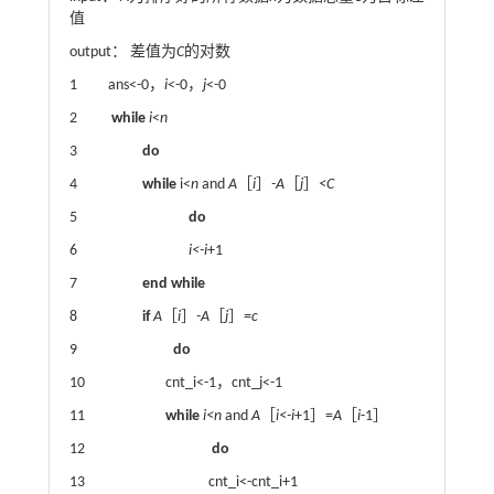
值
output： 差值为
C
的对数
1 ans<-0，
i
<-0，
j
<-0
2
while
i
<
n
3
do
4
while
i<
n
and
A
［
i
］
-A
［
j
］
<C
5
do
6
i<-i
+1
7
end while
8
if
A
［
i
］
-A
［
j
］
=c
9
do
10 cnt_i<-1，cnt_j<-1
11
while
i<n
and
A
［
i<-i
+1］=
A
［
i
-1］
12
do
13 cnt_i<-cnt_i+1