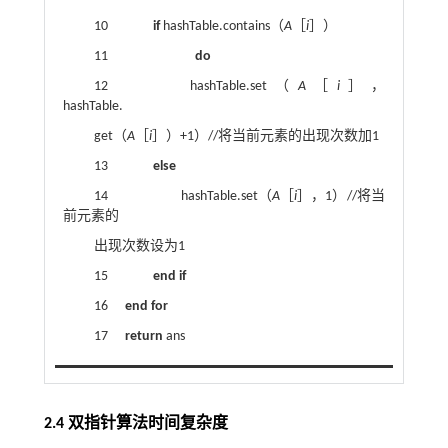
10
if
hashTable.contains（
A
［
i
］）
11
do
12 hashTable.set（
A
［
i
］，
hashTable.
get（
A
［
i
］）+1）//将当前元素的出现次数加1
13
else
14 hashTable.set（
A
［
i
］，1）//将当
前元素的
出现次数设为1
15
end if
16
end for
17
return
ans
2.4 双指针算法时间复杂度