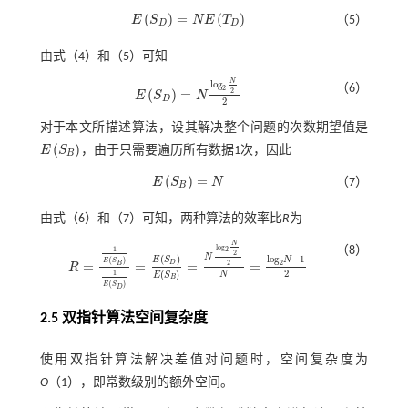
(
)
=
(
)
E
S
N
E
T
（5）
E
S
D
=
N
E
T
D
D
D
由
式（4）
和（5）可知
N
l
o
g
（6）
2
(
)
=
2
E
S
N
E
S
D
=
N
l
o
g
2
N
2
2
D
2
对于本文所描述算法，设其解决整个问题的次数期望值是
(
)
E
S
，由于只需要遍历所有数据1次，因此
E
S
B
B
(
)
=
E
S
N
（7）
E
S
B
=
N
B
由
式（6）
和（7）可知，两种算法的效率比
R
为
N
l
o
g
（8）
1
2
2
N
(
)
l
o
g
−
1
E
S
N
(
)
E
S
=
=
=
=
D
2
2
B
R
R
=
1
E
S
B
1
E
S
D
=
E
S
D
E
S
B
=
N
l
o
g
2
N
2
2
N
=
l
o
g
2
N
-
1
2
2
(
)
1
N
E
S
B
(
)
E
S
D
2.5 双指针算法空间复杂度
使用双指针算法解决差值对问题时，空间复杂度为
O
（1），即常数级别的额外空间。