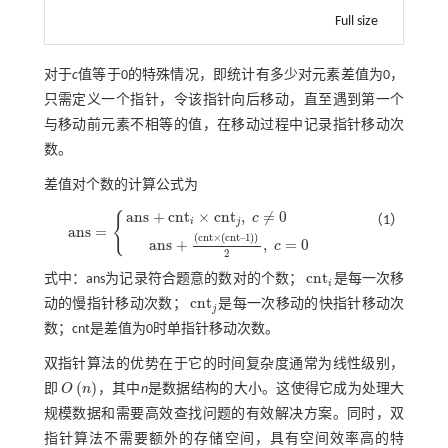
Full size
对于
c
值等于0的特殊情况，即统计有多少对元素差值为0，
只需定义一个指针，令该指针向后移动，直至遇到第一个
与移动前元素不相等的值，在移动过程中记录指针移动次
数。
差值对个数的计算公式为
a
n
s
+
c
n
t
×
c
n
t
,
≠
0
{
c
（1）
i
j
a
n
s
=
a
n
s
=
a
n
s
+
c
n
t
×
c
n
t
j
,
c
≠
0
a
n
s
+
c
n
t
×
c
n
t
–
1
2
,
c
=
0
(
c
n
t
×
(
c
n
t
–
1
)
)
a
n
s
+
,
=
0
c
2
c
n
t
式中：ans为记录符合题意的数对的个数；
是每一次移
c
n
t
i
c
n
t
动的慢指针移动次数；
是每一次移动的快指针移动次
c
n
t
j
j
数；cnt是差值为0时单指针移动次数。
双指针算法的优势在于它的时间复杂度通常为线性级别，
(
)
即
O
n
，其中
n
是数据结构的大小。这使得它成为处理大
O
n
规模数据和需要高效查找问题的有效解决方案。同时，双
指针算法不需要额外的存储空间，具有空间效率高的特