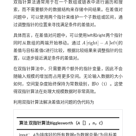
双指针算法通常用于在一个数组或链表中进行遍历和搜
索，而不需要额外的数据结构来存储中间结果。在差值对
问题中，可以使用两个指针来维护一个子数组或区间，通
过调整指针的位置来寻找满足条件的差值对。
具体而言，在差值对问题中，可以使用left和right两个指针
[
r
i
g
h
t
]
−
[
l
e
f
t
]
同时从数组的两端开始移动。通过
A
A
的
A
r
i
g
h
t
-
A
l
e
f
差值与目标差值
C
进行比较，根据比较结果来调整指针的位
置，以逐步接近满足条件的差值对。
在双指针算法中，只需要两个额外的指针变量，因此不会
随输入规模的增加而占用更多空间。无论输入数据的大小
如何，空间复杂度始终保持为常数级别，即
O
（1）。这使
得双指针算法在处理大规模数据时非常高效。
利用双指针算法解决差值对问题的伪代码为
算法 双指针算法Bigglesworth（
A
［］，
n
，
C
）
input：
A
为排序好的所有数据
n
为数据总量
C
为目标差