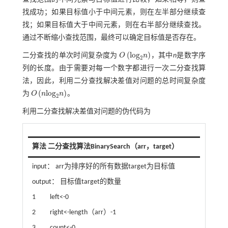
找成功；如果目标值小于中间元素，则在左半部分继续查
找；如果目标值大于中间元素，则在右半部分继续查找。
通过不断缩小查找范围，最终可以确定目标值是否存在。
(
l
o
g
)
二分查找的单次时间复杂度为
O
n
，其中
n
是数字序
O
l
o
g
2
n
2
列的长度。由于需要对每一个数字都进行一次二分查找算
法，因此，利用二分查找解决差值对问题的总时间复杂度
(
l
o
g
)
为
O
n
n
。
O
n
l
o
g
2
n
2
利用二分查找解决差值对问题的伪代码为
算法 二分查找算法BinarySearch（arr，target）
input： arr为排序好的所有数据target为目标值
output： 目标值target的数量
1 left<-0
2 right<-length（arr）-1
3 count<-0