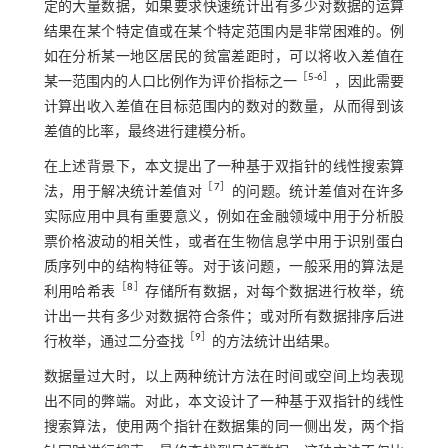
定的大量数据，如果要求快速统计出有多少对数据的运算
结果在某个特定值或在某个特定范围内是非常困难的。例
如在分析某一地区居民的贫富差距时，可以将收入差值在
［
5
-
6
］
某一范围内的人口比例作为评价指标之一
，因此需要
计算出收入差值在目标范围内的数对的数量，从而得到该
差值的比率，最终进行建模分析。
在上述背景下，本文提出了一种基于双指针的线性搜索算
［
7
］
法，用于解决统计差值对
的问题。统计差值对在许多
实际应用中具有重要意义，例如在金融领域中用于分析股
票价格波动的相关性，或者在生物信息学中用于识别蛋白
质序列中的结构特征等。对于该问题，一般采用的算法是
［
8
］
利用哈希表
存储所有数据，对每个数据进行枚举，统
计出一共有多少对数据符合条件；或对所有数据排序后进
［
9
］
行枚举，通过二分查找
的方法统计出结果。
数据量过大时，以上两种统计方法在时间或空间上均表现
出不同的弊端。对此，本文设计了一种基于双指针的线性
搜索算法，使用两个指针在数据集的同一侧出发，两个指