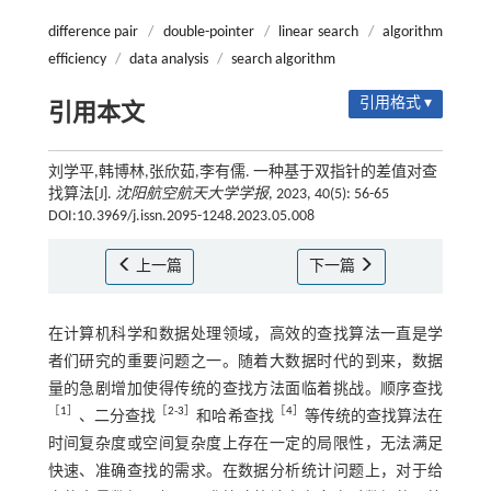
difference pair
/
double-pointer
/
linear search
/
algorithm
efficiency
/
data analysis
/
search algorithm
引用格式 ▾
引用本文
刘学平,韩博林,张欣茹,李有儒. 一种基于双指针的差值对查
找算法[J].
沈阳航空航天大学学报
, 2023, 40(5): 56-65
DOI:10.3969/j.issn.2095-1248.2023.05.008
上一篇
下一篇
在计算机科学和数据处理领域，高效的查找算法一直是学
者们研究的重要问题之一。随着大数据时代的到来，数据
量的急剧增加使得传统的查找方法面临着挑战。顺序查找
［
1
］
［
2
-
3
］
［
4
］
、二分查找
和哈希查找
等传统的查找算法在
时间复杂度或空间复杂度上存在一定的局限性，无法满足
快速、准确查找的需求。在数据分析统计问题上，对于给