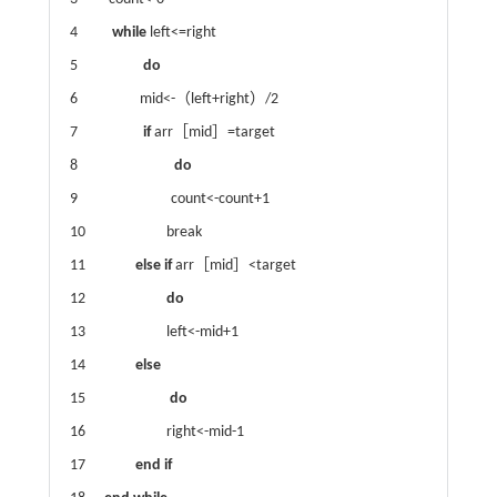
4
while
left<=right
5
do
6 mid<-（left+right）/2
7
if
arr［mid］=target
8
do
9 count<-count+1
10 break
11
else if
arr［mid］<target
12
do
13 left<-mid+1
14
else
15
do
16 right<-mid-1
17
end if