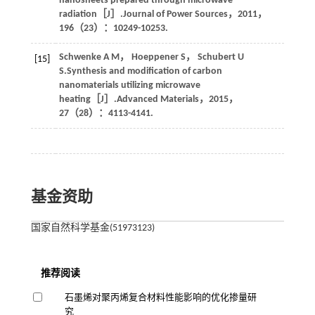
nanosheets prepared through microwave
radiation［J］.
Journal of Power Sources
，
2011
，
196
（23）：10249-10253.
Schwenke
A M
，
Hoeppener
S
，
Schubert
U
[15]
S
.Synthesis and modification of carbon
nanomaterials utilizing microwave
heating［J］.
Advanced Materials
，
2015
，
27
（28）：4113-4141.
基金资助
国家自然科学基金(51973123)