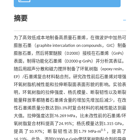
摘要
为了高效低成本地制备高质量石墨烯，在微波炉中加热可
膨胀石墨（graphite intercalation on compounds，GIC）制备
膨胀石墨，然后将聚醚胺（D2000）接枝在石墨烯（GnPs）
表面，制得功能化石墨烯（D2000-g-GnPs）并分析其表征。
随后用超声分散和磁力搅拌制备了环氧树脂（epoxy resin，
EP）/石墨烯复合材料黏合剂。研究改性前后石墨烯对增强
环氧树脂机械性能和拉伸断裂面表面形貌的影响。实验表
明，环氧树脂的拉伸强度、杨氏模量、断裂韧性以及断裂
能量释放率都随着石墨烯含量的增加先增加后减少，在改
性石墨烯质量分数达到0.3%时复合材料的机械性能达到最
大值。拉伸强度达到76.269 MPa，比未改性前的石墨烯/环
氧树脂复合材料提高了24.95%；杨氏模量达到1.315 GPa，
0.5
提高了10.97%；断裂韧性达到1.79 MPa·m
，提高了
16.23%。此外，添加D2000-g-GnPs使环氧树脂黏合剂的导电