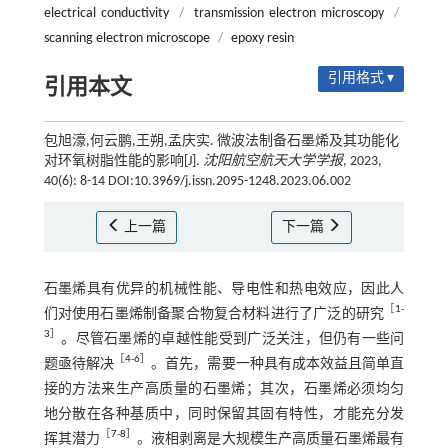
electrical conductivity
/
transmission electron microscopy
/
scanning electron microscope
/
epoxy resin
引用格式 ▾
引用本文
包旭濠,何云鹏,王朔,孟庆实. 微波法制备石墨烯及其功能化
对环氧树脂性能的影响[J].
沈阳航空航天大学学报
, 2023,
40(6): 8-14 DOI:10.3969/j.issn.2095-1248.2023.06.002
上一篇
下一篇
石墨烯具有优异的机械性能、导电性和热电效应，因此人
［
1
-
们对使用石墨烯制备聚合物复合材料进行了广泛的研究
3
］
。尽管石墨烯的卓越性能受到广泛关注，但仍有一些问
［
4
-
6
］
题亟待解决
。首先，需要一种具有成本效益且简单直
接的方法来生产高质量的石墨烯；其次，石墨烯必须均匀
地分散在各种基质中，同时保留其固有特性，才能充分发
［
7
-
8
］
挥其潜力
。液相剥离是大规模生产高质量石墨烯最有