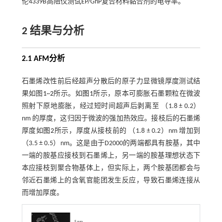
伦4339B高阻仪测试EP/GnP复合材料黏合剂的电导率。
2 结果与分析
2.1 AFM分析
石墨烯改性前后经超声分散后的原子力显微镜厚度测试结
果如图
1
~
2
所示。如
图1
所示，原本可膨胀石墨颗粒在微波
照射下原地膨胀，经过短时间超声后剥离至 （1.8 ± 0.2）
nm 的厚度，这归因于微波的强加热效应。接枝后的石墨烯
厚度如
图2
所示，厚度从接枝前的 （1.8 ± 0.2）nm 增加到
（3.5 ± 0.5）nm。这是由于D2000的两端都具有胺基，其中
一端的胺基应接枝到石墨烯上，另一端的胺基理想状态下
本应接枝到聚合物基体上，但实际上，两个胺基团都会与
邻近石墨烯上的含氧官能团发生反应，导致石墨烯连接从
而增加厚度。