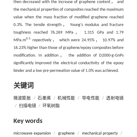
then decreased with the increase of graphene content， and
the mechanical properties of composites reached the maximum
value when the mass fraction of modified graphene reached
0.3%. The tensile strength， Young's modulus and fracture
toughness reached 76.269 MPa， 1.315 GPa and 1.79
0.5
MPa.m
repectively， which were 24.95%， 10.97% and
16.23% higher than those of graphene/epoxy composites before
modification. In addition， the addition of D2000-g-GnPs
significantly improved the electrical conductivity of the epoxy
binder and a low pre-permeation value of 1.0% was achieved.
关键词
微波膨胀
/
石墨烯
/
机械性能
/
导电性能
/
透射电镜
/
扫描电镜
/
环氧树脂
Key words
microwave expansion
/
graphene
/
mechanical property
/