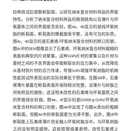
拉伸测试后观察断裂面，以研究纳米复合材料样品的界面
特性。分析了纳米复合材料样品的微观结构以及薄片与环
氧基体之间的界面是否良好。图
4
a、
4
b显示的是纯环氧树
脂的断裂面，断裂面的横截面很平整，没有可见的杂质。
图
4
c、
4
d显示的是石墨烯/环氧纳米复合材料的断口形貌，
图4
c中的SEM图像显示了石墨烯、环氧纳米复合材料粗糙的
表面和典型的片状聚集，这种GnPs片材的聚集以及片材与
基材之间的不良界面会导致断裂处的应力集中，从而降低
从基材到片材的应力传递，导致GnPs增强环氧树脂的机械
性能测试所表现出的实际效果低于预期。在
图4
d中，石墨
烯薄片暴露在断裂表面并保持相对完整，且薄片与树脂之
间有明显的缝隙，这证明未改性的石墨烯与环氧基质之间
的界面结合较弱。图
4
e、
4
f显示的是D2000-g-GnPs/环氧纳
米复合材料的断口形貌，
图4
e中出现了与
图4
c类似的粗糙
断裂面，但
图4
e中的断裂面更为光滑平整。此外，
图4
f中
断裂面上石墨烯薄片完全融入环氧树脂当中，与环氧树脂
之间没有明显缝隙。这些观察结果表明，改性石墨烯上