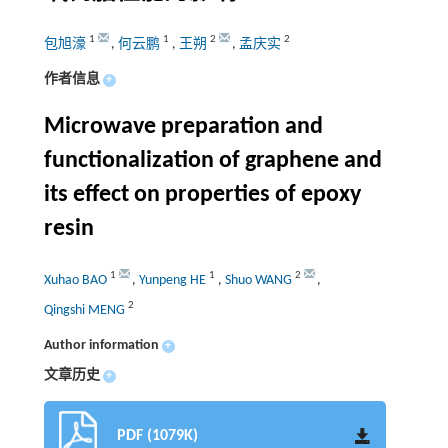
1
1
2
2
包旭濠
,
何云鹏
,
王朔
,
孟庆实
作者信息
+
Microwave preparation and
functionalization of graphene and
its effect on properties of epoxy
resin
1
1
2
Xuhao BAO
,
Yunpeng HE
,
Shuo WANG
,
2
Qingshi MENG
Author information
+
文章历史
+
PDF (1079K)