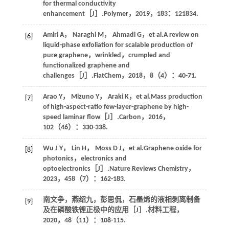
for thermal conductivity
enhancement［J］.
Polymer
，
2019
，
183
：121834.
Amiri
A
，
Naraghi
M
，
Ahmadi
G
，et al.A review on
[6]
liquid-phase exfoliation for scalable production of
pure graphene，wrinkled，crumpled and
functionalized graphene and
challenges［J］.
FlatChem
，
2018
，
8
（4）：40-71.
Arao
Y
，
Mizuno
Y
，
Araki
K
，et al.Mass production
[7]
of high-aspect-ratio few-layer-graphene by high-
speed laminar flow［J］.
Carbon
，
2016
，
102
（46）：330-338.
Wu
J Y
，
Lin
H
，
Moss
D J
，et al.Graphene oxide for
[8]
photonics，electronics and
optoelectronics［J］.
Nature Reviews Chemistry
，
2023
，
458
（7）：162-183.
南文争，燕绍九，彭思侃，石墨烯的液相剥离制备
[9]
及在磷酸铁锂正极中的应用［J］.
材料工程
，
2020
，
48
（11）：108-115.