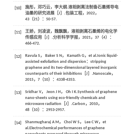
施彤，邓巧云，李大纲.液相剥离法制备石墨烯导电
[10]
油墨的研究进展［J］.
包装工程
，
2022
，
43
（21）：50-57.
王娇，刘凌波，魏飘飘，液相剥离石墨烯的电化学
[11]
传感应用［J］.
分析科学学报
，
2021
，
37
（4）：
466-472.
Ravula
S
，
Baker
S N
，
Kamath
G
，et al.Ionic liquid-
[12]
assisted exfoliation and dispersion：stripping
graphene and its two-dimensional layered inorganic
counterparts of their inhibitions［J］.
Nanoscale
，
2015
，
7
（10）：4338-4353.
Sridhar
V
，
Jeon
J H
，
Oh
I K
.Synthesis of graphene
[13]
nano-sheets using eco-friendly chemicals and
microwave radiation［J］.
Carbon
，
2010
，
48
（10）：2953-2957.
Shanmugharaj
A M
，
Choi
W S
，
Lee
C W
，et
[14]
al.Electrochemical performances of graphene