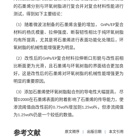
的石墨烯分别与环氧树脂进行复合并对复合材料性能进行
测试，得到如下主要结论：
（1）随着微波法制备的石墨烯含量的增加， GnPs/EP复合
材料的杨氏模量、拉伸强度、断裂韧性相比于纯环氧树脂
均有所提高，尤其是将石墨烯进行表面功能化处理后，环
氧树脂的机械性能增强更为明显。
（2）改性后的GnPs/EP复合材料拉伸断口形貌与改性前相
比断面更为光滑，且石墨烯与环氧树脂的界面结合更加良
好，这是改性后的石墨烯对环氧树脂的机械性能增强更为
明显的重要原因。
（3）添加石墨烯使环氧树脂黏合剂的导电性大幅提高， 尽
管D2000在石墨烯表面的附着影响了石墨烯的传导能力，使
渗流阈值由改性前的0.75vol%增加到1.25vol%，但渗流阈值
为1.25vol%仍是一个较低的数值。
参考文献
原文顺序
|
出版日期
|
本文引用