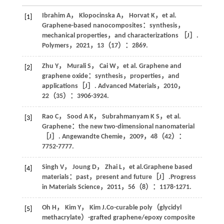
Ibrahim
A
，
Klopocinska
A
，
Horvat
K
，et al.
[1]
Graphene-based nanocomposites：synthesis，
mechanical properties，and characterizations ［J］.
Polymers
，
2021
，
13
（17）：2869.
Zhu
Y
，
Murali
S
，
Cai
W
，et al. Graphene and
[2]
graphene oxide：synthesis，properties，and
applications［J］.
Advanced Materials
，
2010
，
22
（35）：3906-3924.
Rao
C
，
Sood
A K
，
Subrahmanyam
K S
，et al.
[3]
Graphene：the new two-dimensional nanomaterial
［J］.
Angewandte Chemie
，
2009
，
48
（42）：
7752-7777.
Singh
V
，
Joung
D
，
Zhai
L
，et al.Graphene based
[4]
materials：past，present and future［J］.
Progress
in Materials Science
，
2011
，
56
（8）：1178-1271.
Oh
H
，
Kim
Y
，
Kim
J
.Co-curable poly（glycidyl
[5]
methacrylate）-grafted graphene/epoxy composite