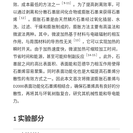
［
9
-
11
］
效、成本最低的方法之一
。为了提高剥离效率，可
以通过剥离和分散石墨层间化合物或膨胀石墨来获得石墨
［
12
］
烯
。膨胀石墨是由天然鳞片石墨经过氧化插层、水
洗、过滤、干燥和膨胀制成的，膨胀方法主要有高温法和
微波法两种。其中，微波加热基于材料与电磁辐射的相互
［
13
］
作用，与周围材料的导热性无关
，它可以实现加热的
瞬时开关。由于加热速度快，微波加热可缩短加工时间，
［
14
-
15
］
节省时间和能源，甚至可能抑制副反应
。此外，石
墨层之间的高比表面积、表面能和范德华力相互作用使得
石墨烯容易聚集。同时表面功能化也是大幅提高石墨烯分
散性的有效方式之一。因此本文首次将微波膨胀石墨烯与
D2000表面功能化石墨烯相结合，确保石墨烯具有良好的分
散性，再将其与环氧树脂复合，研究其机械性能和导电能
力。
1 实验部分