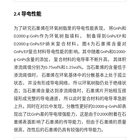
2.4 导电性能
为了研究石墨烯在环氧树脂里的导电性能表现， 将GnPs和
D2000-g-GnPs作为环氧树脂填料， 制备得到GnPs/EP和
D2000-g-GnPs/EP纳米复合材料。
图6
为石墨烯含量对
GnPs/EP复合材料导电性能的影响。其中随着GnPs和D2000-
g-GnPs含量的添加， 复合材料的电导率不断升高， 其体积
渗流阈值分别为0.75vol%和1.25vol%。当石墨烯的含量低于
渗流阈值时， 石墨烯在环氧基体中的分散基本上处于孤立
状态， 并没有形成导电网络， 所以环氧树脂仍处于绝缘状
态；当石墨烯含量达到渗流阈值时，石墨烯片开始相互搭
接形成完整的导电通道， 所以此时复合材料的电导率急剧
上升。同时在对比中发现，分散性更好的D2000-g-GnPs却表
现出了比GnPs差的导电增强能力，这是由于D2000附着在石
墨烯表面影响了石墨烯的传导能力，但由于石墨烯的质量
很高，改性后的石墨烯仍具有较强的传导能力。