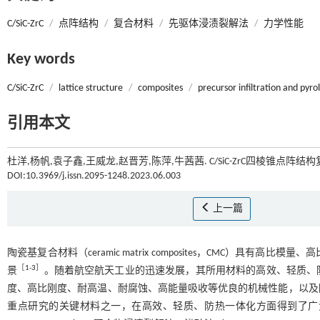
C/SiC-ZrC
/
点阵结构
/
复合材料
/
先驱体浸渍裂解法
/
力学性能
Key words
C/SiC-ZrC
/
lattice structure
/
composites
/
precursor infiltration and pyrol
引用本文
杜洋,杨帆,袁子鑫,王威龙,赵晋芳,陈萍,牛茜茜. C/SiC-ZrC四棱锥点阵结
DOI:10.3969/j.issn.2095-1248.2023.06.003
上一篇
陶瓷基复合材料（ceramic matrix composites，CMC）
［
1
-
3
］
景
。随着航空航天工业的迅速发展，其所用材料的高效、轻质、
度、高比刚度、耐高温、耐腐蚀、高能量吸收等优良的机械性能，以及
重点研究的关键材料之一，在高效、轻质、防热一体化方面得到了广