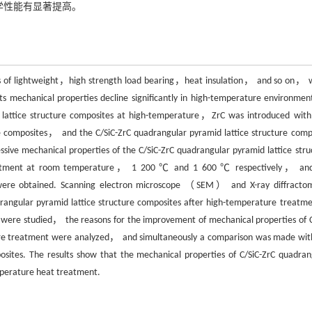
力学性能有显著提高。
ions of lightweight，high strength load bearing，heat insulation， and so on， 
s mechanical properties decline significantly in high-temperature environment
d lattice structure composites at high-temperature，ZrC was introduced with
ure composites， and the C/SiC-ZrC quadrangular pyramid lattice structure comp
ve mechanical properties of the C/SiC-ZrC quadrangular pyramid lattice stru
treatment at room temperature， 1 200 ℃ and 1 600 ℃ respectively， an
l were obtained. Scanning electron microscope （SEM） and X-ray diffracto
rangular pyramid lattice structure composites after high-temperature treat
 were studied， the reasons for the improvement of mechanical properties of C
ture treatment were analyzed， and simultaneously a comparison was made wit
osites. The results show that the mechanical properties of C/SiC-ZrC quadran
emperature heat treatment.