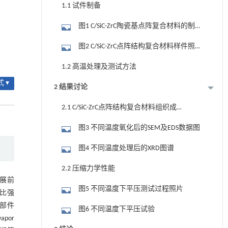
1.1 试件制备
图1 C/SiC-ZrC陶瓷基点阵复合材料的制备
工艺过程
图2 C/SiC-ZrC点阵结构复合材料样件照片
及单胞示意图
1.2 高温处理及测试方法
 ▾
2 结果讨论
2.1 C/SiC-ZrC点阵结构复合材料组织成分
表征
图3 不同温度氧化后的SEM及EDS数据图
图4 不同温度处理后的XRD图谱
2.2 压缩力学性能
发展前
图5 不同温度下平压测试过程照片
高比强
部件
图6 不同温度下平压试验
por