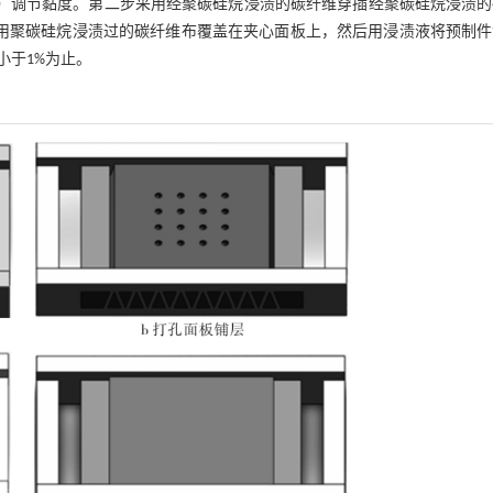
uran，THF）调节黏度。第二步采用经聚碳硅烷浸渍的碳纤维穿插经聚碳硅烷浸渍
将两层用聚碳硅烷浸渍过的碳纤维布覆盖在夹心面板上，然后用浸渍液将预制
小于1%为止。