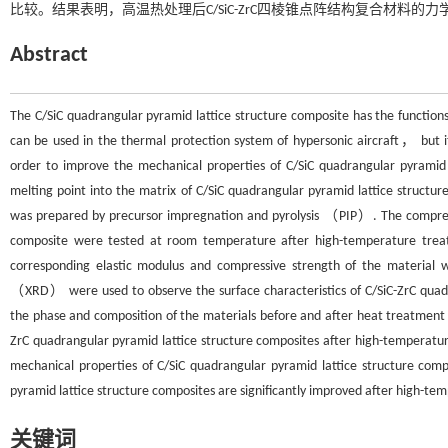
比较。结果表明，高温热处理后C/SiC-ZrC四棱锥点阵结构复合材料的
Abstract
The C/SiC quadrangular pyramid lattice structure composite has the funct
can be used in the thermal protection system of hypersonic aircraft， but it
order to improve the mechanical properties of C/SiC quadrangular pyrami
melting point into the matrix of C/SiC quadrangular pyramid lattice struct
was prepared by precursor impregnation and pyrolysis （PIP）. The compressi
composite were tested at room temperature after high-temperature 
corresponding elastic modulus and compressive strength of the materia
（XRD） were used to observe the surface characteristics of C/SiC-ZrC quad
the phase and composition of the materials before and after heat treatment
ZrC quadrangular pyramid lattice structure composites after high-tempera
mechanical properties of C/SiC quadrangular pyramid lattice structure comp
pyramid lattice structure composites are significantly improved after high-t
关键词