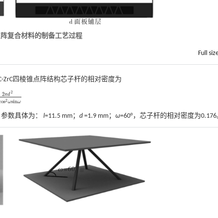
点阵复合材料的制备工艺过程
Full siz
SiC-ZrC四棱锥点阵结构芯子杆的相对密度为
2
2
π
d
2
l
2
c
o
s
2
ω
s
i
n
ω
2
c
o
s
s
i
n
ω
ω
。参数具体为：
l
=11.5 mm；
d
=1.9 mm；
ω
=60°，芯子杆的相对密度为0.17