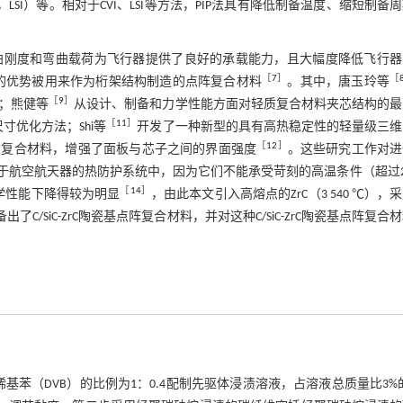
nfiltration，LSI）等。相对于CVI、LSI等方法，PIP法具有降低制备温度、缩短制备
曲刚度和弯曲载荷为飞行器提供了良好的承载能力，且大幅度降低飞行器
［
7
］
［
的优势被用来作为桁架结构制造的点阵复合材料
。其中，唐玉玲等
［
9
］
；熊健等
从设计、制备和力学性能方面对轻质复合材料夹芯结构的最
［
11
］
寸优化方法；Shi等
开发了一种新型的具有高热稳定性的轻量级三维
［
12
］
结构复合材料，增强了面板与芯子之间的界面强度
。这些研究工作对进
航空航天器的热防护系统中，因为它们不能承受苛刻的高温条件（超过2 
［
14
］
力学性能下降得较为明显
，由此本文引入高熔点的ZrC（3 540 ℃），
出了C/SiC-ZrC陶瓷基点阵复合材料，并对这种C/SiC-ZrC陶瓷基点阵复合
苯（DVB）的比例为1：0.4配制先驱体浸渍溶液，占溶液总质量比3%的