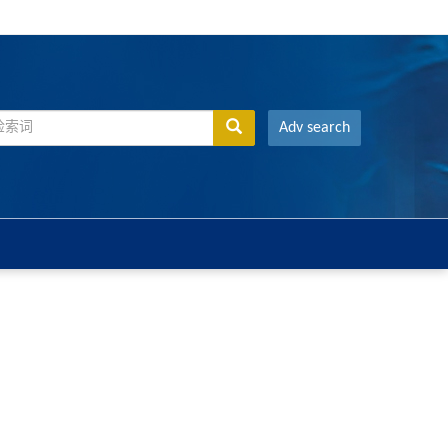
Adv search