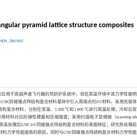
ngular pyramid lattice structure composites
CHEN
,
Xixi NIU
可以应用于高超声速飞行器的热防护系统中，但在高温环境中其力学性能
C/SiC四棱锥点阵结构复合材料基体中引入高熔点的ZrC材料，采用先驱
iC-ZrC四棱锥点阵结构复合材料，分别在室温、1 200 ℃和1 600 ℃进行高温处理；冷却后
材料对应的弹性模量和压缩强度；采用扫描电子显微镜（scanning elect
，XRD）观察了高温处理后C/SiC-ZrC四棱锥点阵结构复合材料的表面特征；研究热处理
复合材料力学性能提高的原因，同时与C/SiC四棱锥点阵结构复合材料力学性