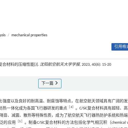
ysis
/
mechanical properties
引用格式
构复合材料的压缩性能[J].
沈阳航空航天大学学报
, 2023, 40(6): 15-20
下一篇
具有高比模量、高比强度以及良好的耐高温、耐腐蚀等特点，在航空航天领域具有广阔的
［
4
］
防热一体化成为各国飞行器研发的重点
。C/SiC复合材料具有超轻、
隔音、减震、散热等特殊性质，成为了航空航天飞行器热防护系统和热端
［
5
］
泛的应用
。制备C/SiC复合材料的方法包括化学气相沉积（chemical va