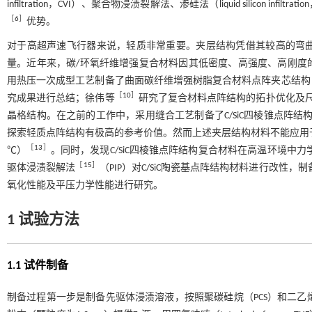
infiltration，CVI）、聚合物浸渍裂解法、渗硅法（liquid silicon i
［
6
］
优势。
对于高超声速飞行器来说，轻质非常重要。夹层结构凭借其较高的弯
量。近年来，碳/环氧纤维增强复合材料因其低密度、高强度、高刚度
用热压一次成型工艺制备了曲面碳纤维增强树脂复合材料点阵夹芯结构
［
10
］
究成果进行总结；徐伟等
研究了复合材料点阵结构的拓扑优化及尺
晶格结构。在之前的工作中，采用缝合工艺制备了C/SiC四棱锥点阵
探索轻质点阵结构有极高的参考价值。然而上述夹层结构材料不能应用于
［
13
］
℃）
。同时，发现C/SiC四棱锥点阵结构复合材料在高温环境中
［
15
］
驱体浸渍裂解法
（PIP）对C/SiC陶瓷基点阵结构材料进行改性，制备
氧化性能及平压力学性能进行研究。
1 试验方法
1.1 试件制备
制备过程第一步是制备先驱体浸渍溶液，按照聚碳硅烷（PCS）和二乙烯基