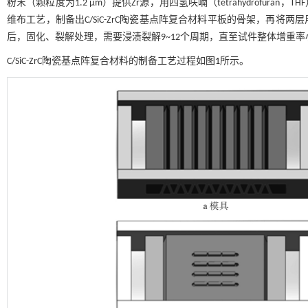
粉末（颗粒度为1.2 μm）提供Zr源，用四氢呋喃（tetrahydrof
维布工艺，制备出C/SiC-ZrC陶瓷基点阵复合材料平板的骨架，再
后，固化、裂解处理，需要浸渍裂解9~12个周期，直至试件整体增重率
C/SiC-ZrC陶瓷基点阵复合材料的制备工艺过程如
图1
所示。