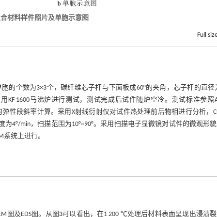
复合材料样件照片及单胞示意图
Full siz
mm，单胞的个数为3×3个，碳纤维芯子杆与下面板成60°的夹角，芯子杆的直径为
in。使用KF 1600马沸炉进行测试，测试完成后试件随炉空冷。测试标准参照A
变曲线的弹性段斜率计算。采用X射线衍射仪对试件热处理前后物相进行分析，Cu
度为4°/min，扫描范围为10°~90°。采用扫描电子显微镜对试件的微观形
EM系统上进行。
EM图及EDS图。从
图3
可以看出，在1 200 ℃处理后材料表面呈现出浸渍