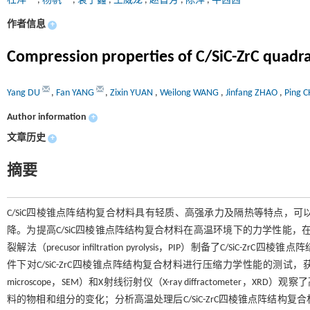
杜洋
,
杨帆
,
袁子鑫
,
王威龙
,
赵晋芳
,
陈萍
,
牛茜茜
作者信息
+
Compression properties of C/SiC-ZrC quadra
Yang DU
,
Fan YANG
,
Zixin YUAN
,
Weilong WANG
,
Jinfang ZHAO
,
Ping 
Author information
+
文章历史
+
摘要
C/SiC四棱锥点阵结构复合材料具有轻质、高强承力及隔热等特点，
降。为提高C/SiC四棱锥点阵结构复合材料在高温环境下的力学性能，在
裂解法（precusor infiltration pyrolysis，PIP）制备了C/S
件下对C/SiC-ZrC四棱锥点阵结构复合材料进行压缩力学性能的测试，获得
microscope，SEM）和X射线衍射仪（X-ray diffractometer
料的物相和组分的变化；分析高温处理后C/SiC-ZrC四棱锥点阵结构