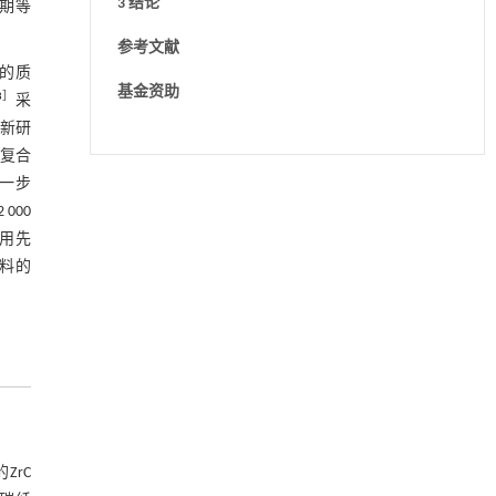
3 结论
周期等
参考文献
的质
基金资助
8
］
采
新研
复合
一步
降温路面涂层混合反射行为及其对道路光环境
[1]
安全的影响研究
000
Engineering
. 2026, Vol.58(3): 1-303
采用先
https://doi.org/10.1016/j.eng.2025.06.014
材料的
用于宽浓度范围高效捕集CO₂及低能耗再生的新
[2]
型酮基IPDA相变吸收剂
Engineering
. 2026, Vol.58(3): 1-303
https://doi.org/10.1016/j.eng.2025.05.008
用于背面供电网络的纯钌n-TSV加工与极致全干
[3]
法SOI晶圆减薄技术
Engineering
. 2026, Vol.58(3): 1-303
ZrC
https://doi.org/10.1016/j.eng.2025.10.026