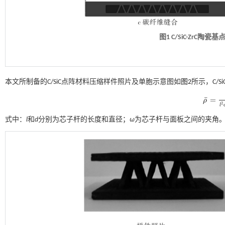
图1
C/SiC-ZrC
陶瓷基
本文所制备的C/SiC点阵材料压缩样件照片及单胞示意图如
图2
所示，C/
¯
=
ρ
ρ
¯
=
2
π
d
2
l
式中：
l
和
d
分别为芯子杆的长度和直径；
ω
为芯子杆与面板之间的夹角