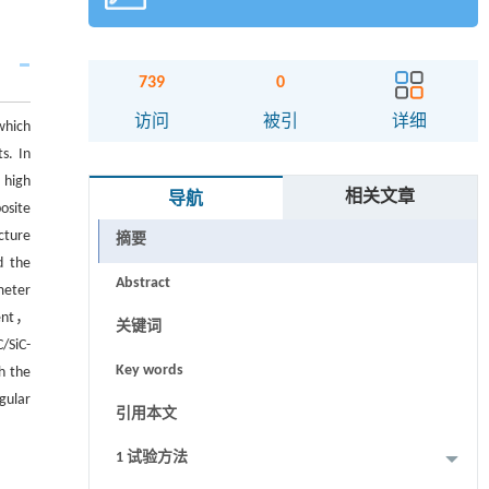
739
0
访问
被引
详细
which
s. In
 high
相关文章
导航
osite
cture
摘要
d the
Abstract
meter
ment，
关键词
/SiC-
Key words
h the
gular
引用本文
1 试验方法