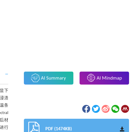
AI Summary
AI Mindmap
明显下
体浸渍
室温条
ral
前后材
能进行
PDF (1474KB)