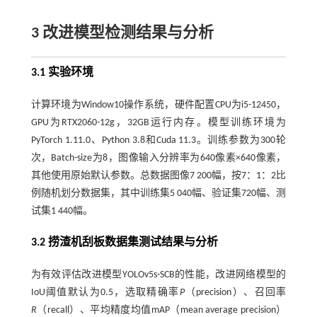
3 改进模型检测结果与分析
3.1 实验环境
计算环境为Window10操作系统，硬件配置CPU为i5-12450，
GPU为RTX2060-12g，32GB运行内存。模型训练环境为
PyTorch 1.11.0、Python 3.8和Cuda 11.3。训练参数为300轮
次，Batch-size为8，图像输入分辨率为640像素×640像素，
其他使用原始默认参数。总数据图像7 200幅，按7：1：2比
例随机划分数据集，其中训练集5 040幅、验证集720幅、测
试集1 440幅。
3.2 捞渣机刮板数据集测试结果与分析
为有效评估改进模型YOLOv5s-SCB的性能，改进网络模型的
IoU阈值默认为0.5，选取精确率
P
（precision）、召回率
R
（recall）、平均精度均值mAP（mean average precision）