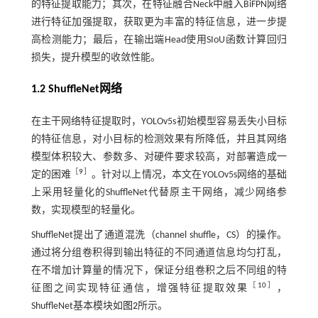
的特征提取能力；其次，在特征融合Neck中融入BiFPN网络
进行特征加强提取，获取更为丰富的特征信息，进一步提
高检测能力；最后，在输出端Head使用SIoU函数计算回归
损失，提升模型的收敛性能。
1.2 ShuffleNet网络
在主干网络特征提取时，YOLOv5s初始模型容易丢失小目标
的特征信息，对小目标的检测效果有所降低，并且其网络
模型体积较大、参数多、对硬件要求较高，对部署造成一
［
9
］
定的困难
。针对以上情况，本文在YOLOv5s网络的基础
上采用轻量化的ShuffleNet代替原主干网络，减少网络参
数，实现模型的轻量化。
ShuffleNet提出了通道混洗（channel shuffle，CS）的操作。
通过将分组卷积得到输出特征的不同通道信息均匀打乱，
在不增加计算量的情况下，保证分组卷积之后不同组的特
［
10
］
征图之间实现特征通信，增强特征提取效果
，
ShuffleNet基本模块如
图2
所示。