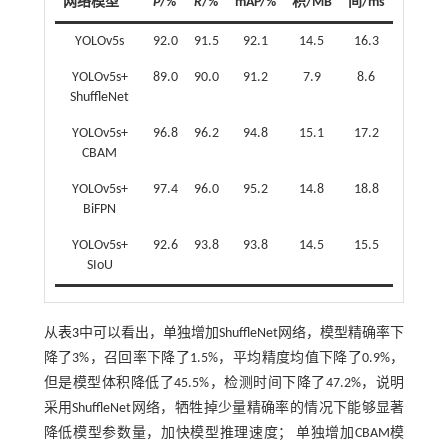
网络模型
P
/%
R
/%
mAP/%
积/MB
间/ms
YOLOv5s
92.0
91.5
92.1
14.5
16.3
YOLOv5s+
89.0
90.0
91.2
7.9
8.6
ShuffleNet
YOLOv5s+
96.8
96.2
94.8
15.1
17.2
CBAM
YOLOv5s+
97.4
96.0
95.2
14.8
18.8
BiFPN
YOLOv5s+
92.6
93.8
93.8
14.5
15.5
SIoU
从
表3
中可以看出，单独增加ShuffleNet网络，模型精确率下
降了3%，召回率下降了1.5%，平均精度均值下降了0.9%，
但是模型体积降低了45.5%，检测时间下降了47.2%，说明
采用ShuffleNet网络，牺牲掉少量精确率的情况下能够显著
降低模型参数量，加快模型推理速度； 单独增加CBAM模