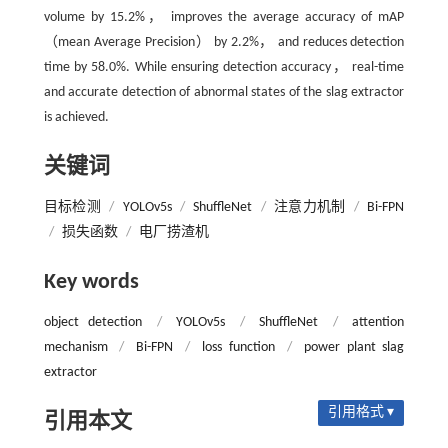
volume by 15.2%， improves the average accuracy of mAP
（mean Average Precision） by 2.2%， and reduces detection
time by 58.0%. While ensuring detection accuracy， real-time
and accurate detection of abnormal states of the slag extractor
is achieved.
关键词
目标检测
/
YOLOv5s
/
ShuffleNet
/
注意力机制
/
Bi-FPN
/
损失函数
/
电厂捞渣机
Key words
object detection
/
YOLOv5s
/
ShuffleNet
/
attention
mechanism
/
Bi-FPN
/
loss function
/
power plant slag
extractor
引用格式 ▾
引用本文