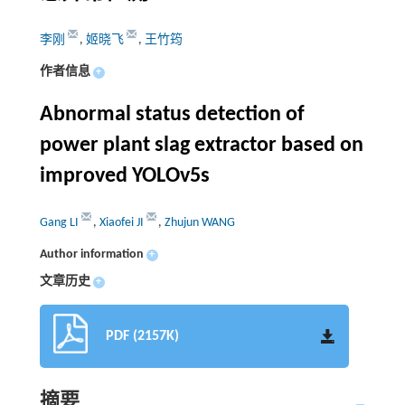
李刚
,
姬晓飞
,
王竹筠
作者信息
+
Abnormal status detection of
power plant slag extractor based on
improved YOLOv5s
Gang LI
,
Xiaofei JI
,
Zhujun WANG
Author information
+
文章历史
+
PDF (2157K)
摘要