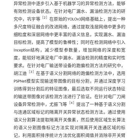
异常检测中逐步引入基于机器学习的异常检测方法，能够
有效检测设备状态。在针对电厂漏水、漏油检测方法的研
［
2
］
究中，巩宇等
在原始的YOLOv3网络基础上，提出一种
多尺度特征融合的改进网络，通过提取浅层网络中更多的
细粒度和深层网络中更丰富的语义信息，实现漏水、漏油
目标检测，提高了模型的鲁棒性；同时在检测网络中引入
Inception结构，减少模型参数量，增加网络的深度和宽
度，能较好地满足电厂中漏水、漏油检测的精度和实时性
要求。在针对电厂输送带设备的跑偏检测方法的研究中，
［
3
］
胡江迪
在基于语义分割网络的跑偏检测方法中，选用
PSPNet模型实现输送带图像的目标分割，并通过深度学习
训练得到分割后的特征图像，最后选取不同运行状态特征
的输送带图像对该检测方法进行了验证。在针对电厂刀闸
［
4
］
设备异常检测中，尤振飞等
提出了一种基于语义分割
与连通区域标记的隔离开关异常状态检测方法。通过使用
语义分割算法提取隔离开关像素，然后使用区域生长算法
的语义分割图像标记方法实现对隔离开关连通区域的标
记，利用面积排序统计方法优化面积阈值并消除非开关臂