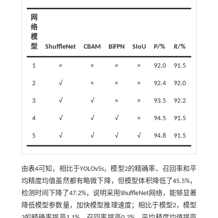
网
络
模
型
ShuffleNet
CBAM
BiFPN
SIoU
P
/%
R
/%
mAP/%
1
×
×
×
×
92.0
91.5
92.1
2
√
×
×
×
92.4
92.0
91.2
3
√
√
×
×
93.5
92.2
93.7
4
√
√
√
×
94.5
91.5
94.6
5
√
√
√
√
94.8
91.5
95.1
由
表4
可知，相比于YOLOv5s，模型2的精确率、召回率和平
均精度均值虽然都有略微下降，但模型体积降低了45.5%，
检测时间下降了47.2%，说明采用ShuffleNet网络，能够显著
降低模型参数量，加快模型推理速度；相比于模型2，模型
3的精确率提高1.1%，召回率提高0.2%，平均精度均值提高