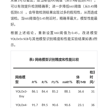
从
表1
可以看出，适当降低IoU阈值（从0.9降低到0.45），
可以有效提升检测精确率；进一步降低IoU阈值（从0.45降
低到0.3），会导致检测结果出现过多的假阳性，从而造成
误检。当IoU阈值在0.45附近时，精确率最大，模型性能最
好。
根据上述结论，重新设置IoU阈值为0.45，改进模型
YOLOv5s-SCB与其他模型识别精度和性能实验结果如
表2
所
示。
表2 网络模型识别精度和性能比较
检测
网络模
体
时
型
P/
%
R
/%
F
1/%
mAP/%
积/MB
间/ms
YOLOv3-
86.1
84.4
85.2
88.1
36.6
31.1
tiny
YOLOv4-
91.7
89.5
90.6
90.6
23.1
36.3