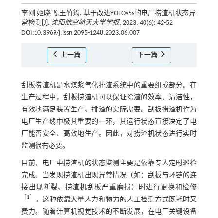
李刚,姬晓飞,王竹筠. 基于改进YOLOv5s的电厂捞渣机状态异
常检测[J].
沈阳航空航天大学学报
, 2023, 40(6): 42-52
DOI:10.3969/j.issn.2095-1248.2023.06.007
上一篇
下一篇
刮板捞渣机是水煤浆气化排渣系统中的重要组成部分。在
生产过程中，刮板捞渣机可以保证除渣的效率、清洁性，
有效地满足装置生产、排渣的实际需要。刮板捞渣机作为
电厂生产线中极其重要的一环，其运行状态直接决定了电
厂能否安全、高效地生产。因此，对捞渣机状态进行实时
监测很有必要。
目前，电厂中捞渣机的状态监测主要是依靠专人定时巡检
完成。当发现捞渣机出现异常情况（如：刮板与环链的连
接出现断裂、捞渣机刮板严重磨损）时进行更换和检修
［
1
］
。这种依靠大量人力和物力的人工检测方式既耗时又
费力。随着计算机视觉技术的不断发展，在电厂关键设备