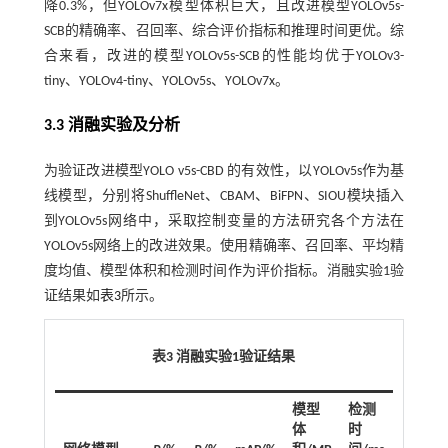
降0.3%，但YOLOv7x模型体积巨大，且改进模型YOLOv5s-
SCB的精确率、召回率、综合评价指标和推理时间更优。综
合来看，改进的模型YOLOv5s-SCB的性能均优于YOLOv3-
tiny、YOLOv4-tiny、YOLOv5s、YOLOv7x。
3.3 消融实验及分析
为验证改进模型YOLO v5s-CBD 的有效性，以YOLOv5s作为基
线模型，分别将ShuffleNet、CBAM、BiFPN、SIOU模块插入
到YOLOv5s网络中，采取控制变量的方法研究各个方法在
YOLOv5s网络上的改进效果。使用精确率、召回率、平均精
度均值、模型体积和检测时间作为评价指标。消融实验1验
证结果如
表3
所示。
表3 消融实验
1
验证结果
模型
检测
体
时