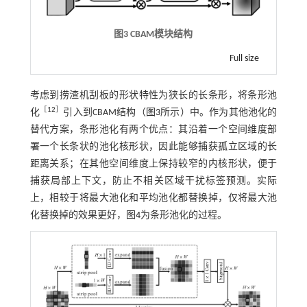
图3
CBAM
模块结构
Full size
考虑到捞渣机刮板的形状特性为狭长的长条形，将条形池
［
12
］
化
引入到CBAM结构（
图3
所示）中。作为其他池化的
替代方案，条形池化有两个优点：其沿着一个空间维度部
署一个长条状的池化核形状，因此能够捕获孤立区域的长
距离关系；在其他空间维度上保持较窄的内核形状，便于
捕获局部上下文，防止不相关区域干扰标签预测。实际
上，相较于将最大池化和平均池化都替换掉，仅将最大池
化替换掉的效果更好，
图4
为条形池化的过程。