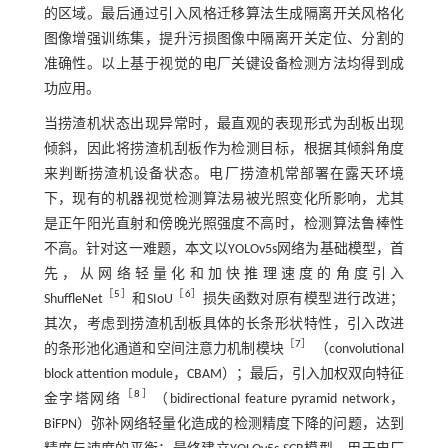
的区域。最后通过引入风格迁移算法生成隔离开关风格化
图像增强训练集，提升污损图像中隔离开关定位、分割的
准确性。以上基于视觉的电厂关键设备检测方法均得到成
功应用。
当捞渣机状态出现异常时，最直观的表现形式为刮板出现
倾斜，因此将捞渣机刮板作为检测目标，根据其倾斜角度
来判断捞渣机设备状态。电厂捞渣机常部署在露天环境
下，现有的机器视觉检测算法易被光照变化所影响，尤其
是正午阳光直射和傍晚光照强度不高时，检测算法鲁棒性
不高。针对这一难题，本文以YOLOv5s网络为基础模型，首
先，从网络轻量化和加快推理速度的角度引入
［
5
］
［
6
］
ShuffleNet
和SIoU
损失函数对原有模型进行改进；
其次，考虑到捞渣机刮板具体的长条形状特性，引入改进
［
7
］
的条形池化通道和空间注意力机制模块
（convolutional
block attention module，CBAM）；最后，引入加权双向特征
［
8
］
金字塔网络
（bidirectional feature pyramid network，
BiFPN）弥补网络轻量化造成的检测精度下降的问题，达到