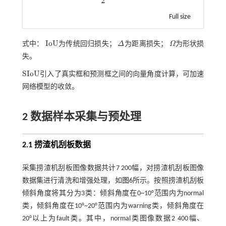
Full size
I
o
U
式中：
为传统回归损失；
Δ
为距离损失；
Ω
为形状损
I
o
U
Δ
Ω
失。
S
I
o
U
引入了真实框和预测框之间的向量角度计算，可加速
S
I
o
U
网络模型的收敛。
2 数据样本采集与预处理
2.1 捞渣机刮板数据
采集捞渣机刮板图像数据共计7 200幅，对捞渣机刮板图像
数据集进行清洗和增强处理，如
图6
所示。按照捞渣机刮板
倾斜角度将其分为3类：倾斜角度在0~10°范围内为normal
类，倾斜角度在10°~20°范围内为warning类，倾斜角度在
20°以上为fault类。其中，normal类图像数据2 400幅、