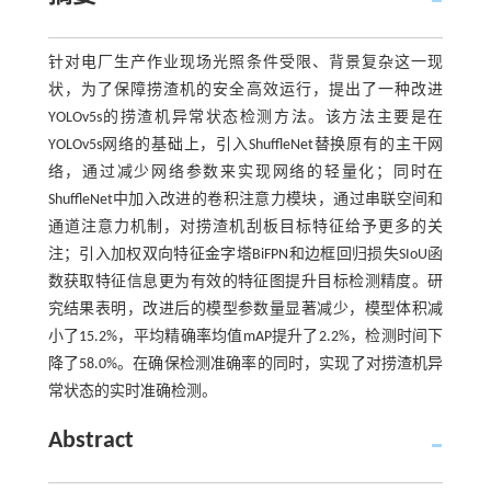
针对电厂生产作业现场光照条件受限、背景复杂这一现
状，为了保障捞渣机的安全高效运行，提出了一种改进
YOLOv5s的捞渣机异常状态检测方法。该方法主要是在
YOLOv5s网络的基础上，引入ShuffleNet替换原有的主干网
络，通过减少网络参数来实现网络的轻量化；同时在
ShuffleNet中加入改进的卷积注意力模块，通过串联空间和
通道注意力机制，对捞渣机刮板目标特征给予更多的关
注；引入加权双向特征金字塔BiFPN和边框回归损失SIoU函
数获取特征信息更为有效的特征图提升目标检测精度。研
究结果表明，改进后的模型参数量显著减少，模型体积减
小了15.2%，平均精确率均值mAP提升了2.2%，检测时间下
降了58.0%。在确保检测准确率的同时，实现了对捞渣机异
常状态的实时准确检测。
Abstract