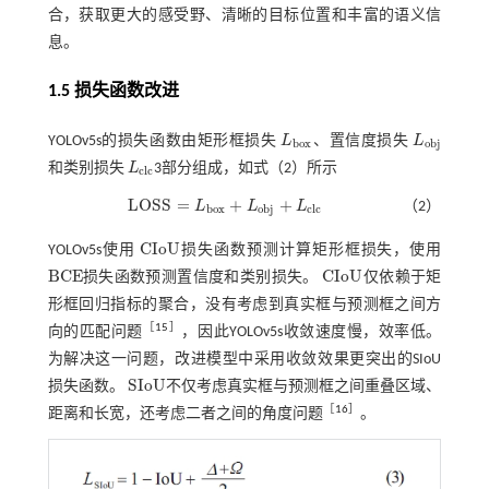
合，获取更大的感受野、清晰的目标位置和丰富的语义信
息。
1.5 损失函数改进
YOLOv5s的损失函数由矩形框损失
L
、置信度损失
L
L
b
o
x
L
o
b
j
b
o
x
o
b
j
和类别损失
L
3部分组成，如
式（2）
所示
L
c
l
c
c
l
c
L
O
S
S
=
+
+
L
L
L
（2）
L
O
S
S
=
L
b
o
x
+
L
o
b
j
+
L
c
l
c
b
o
x
o
b
j
c
l
c
C
I
o
U
YOLOv5s使用
损失函数预测计算矩形框损失，使用
C
I
o
U
B
C
E
C
I
o
U
损失函数预测置信度和类别损失。
仅依赖于矩
B
C
E
C
I
o
U
形框回归指标的聚合，没有考虑到真实框与预测框之间方
［
15
］
向的匹配问题
，因此YOLOv5s收敛速度慢，效率低。
为解决这一问题，改进模型中采用收敛效果更突出的SIoU
S
I
o
U
损失函数。
不仅考虑真实框与预测框之间重叠区域、
S
I
o
U
［
16
］
距离和长宽，还考虑二者之间的角度问题
。