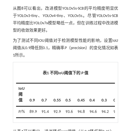
从
图8
可以看出，改进模型YOLOv5s-SCB的平均精度明显优
于YOLOv3-tiny、YOLOv4-tiny、YOLOv5s。尽管YOLOv5s-SCB
平均精度比YOLOv7x模型略低一点，但在训练过程中改进模
型的收敛效果更好。
为了测试不同IOU阈值对于检测模型性能的影响，设置IoU
阈值从0.9降低到0.1，精确率
P
（precision）的变化情况如
表
1
所示。
表1 不同
IoU
阈值下的
P
值
IoU
阈
值
0.9
0.7
0.55
0.5
0.45
0.4
0.3
0.1
P
/%
89.9
91.4
92.9
93.6
94.8
94.6
94.2
94.2