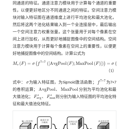
同通道的特征。通道注意力模块用于计算每个通道的重要
性，以便更好地区分不同通道之间的特征。空间注意力模
块对输入特征图在通道维度上进行平均池化和最大池化，
然后将这两个池化结果输入到一个全连接层中，最后输出
一个空间注意力权重张量。这个张量用于对每个像素在空
间上进行加权，从而更好地捕捉图像中的空间结构。空间
注意力模块用于计算每个像素在空间上的重要性，以便更
好地捕捉图像中的空间结构。计算公式为
7
×
7
7
×
7
(
)
=
(
[
A
v
g
P
o
o
l
(
)
;
M
a
x
P
o
o
l
(
)
]
)
=
(
)
(
(
M
F
σ
f
F
F
σ
f
M
s
F
=
σ
f
7
×
7
A
v
g
P
o
o
l
F
;
M
a
x
P
o
o
l
F
=
σ
f
7
×
7
F
a
v
g
s
;
F
m
a
x
s
s
（1）
7
×
7
式中：
σ
为输入特征图，为Sigmoid激活函数；
f
为7×7
σ
f
7
×
7
A
v
g
P
o
o
l
M
a
x
P
o
o
l
的卷积运算；
、
分别为平均池化和最
A
v
g
P
o
o
l
M
a
x
P
o
o
l
s
s
大值池化；
F
、
F
则分别为输入特征图的平均池化特
F
a
v
g
s
F
m
a
x
s
a
v
g
m
a
x
征和最大值池化特征。