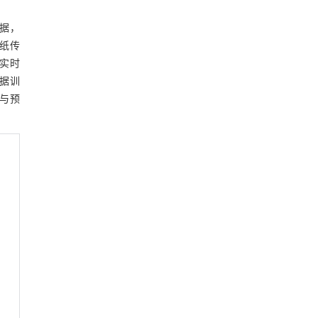
据，
米纸传
实时
据训
像与预