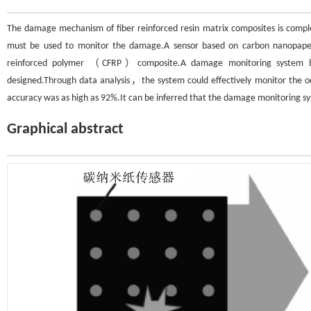
The damage mechanism of fiber reinforced resin matrix composites is comp
must be used to monitor the damage.A sensor based on carbon nanopaper
reinforced polymer （CFRP）composite.A damage monitoring system b
designed.Through data analysis，the system could effectively monitor the
accuracy was as high as 92%.It can be inferred that the damage monitoring sy
Graphical abstract