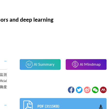
ors and deep learning
AI Summary
AI Mindmap
监测
ial
精确度
PDF (3115KB)