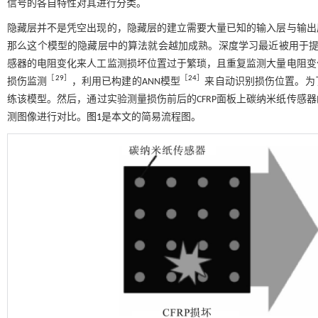
信号的各自特性对其进行分类。
隐藏层并不是凭空出现的，隐藏层的建立需要大量已知的输入层与输出
那么这个模型的隐藏层中的算法就会越加成熟。深度学习最近被用于
感器的电阻变化来人工监测损坏位置过于繁琐，且重复监测大量电阻变
［
29
］
［
24
］
损伤监测
，利用已构建的ANN模型
来自动识别损伤位置。为
练该模型。然后，通过实验测量损伤前后的CFRP面板上碳纳米纸传感
测图像进行对比。
图1
是本文的简易流程图。