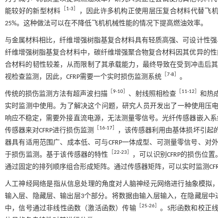
［
1
-
3
］
能较好的新型材料
，因此许多机构正使用层压复合材料代替飞机零
25%。这种做法可以在不降低飞机机械性能的情况下提高燃油效率。
与金属材料相比，纤维增强树脂基复合材料具有轻质高强、可设计性强
纤维增强树脂基复合材料中，碳纤维增强聚合物复合材料因其优异的性
合材料的韧性较差，从而限制了其承载能力，最终导致在受到冲击后
［
7
-
8
］
视检查监测，因此，CFRP需要一个实时损伤监测系统
。
［
9
-
10
］
［
11
-
12
］
传统的损伤监测方法有超声波扫描
、射线照相检查
和热
实时监测中使用。为了解决这个问题，研究人员开发出了一种使用压
响应不稳定，需要外接直流电源，无法测量零信号。光纤传感器嵌入系
［
16
-
17
］
传感器来对CFRP进行损伤监测
，该传感器利用由基体损坏引起
器具有适用范围广、成本低、可与CFRP一体成型、可测量零信号、对
［
22
-
23
］
于损伤监测。基于该传感器的特性
，可以识别CFRP的损伤位
通过固定的排列顺序组合形成矩阵。通过传感器矩阵，可以实时监测CF
人工神经网络是指从信息处理的角度对人脑神经元网络进行抽象模拟
输入层、隐藏层、输出层3个部分。将数据由输入层输入，在隐藏层中
［
25
-
26
］
中，信号通过非线性函数（激活函数）传输
。S形函数和校正线性单