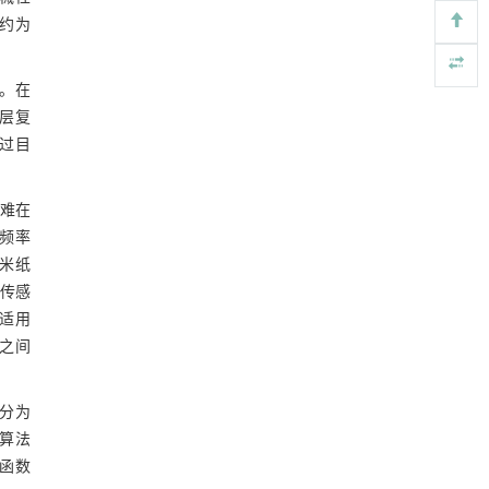
relative;">[04/904]S[04/904]S[04/904]S的试
量约为
动力学引导的聚对苯二甲酸乙二酯可控低聚解
4 结论
[4]
样损伤位置预测结果与实际损伤位置比较
聚及其定制化高性能聚合物升级回收
参考文献
Engineering
. 2026, Vol.58(3): 1-303
。在
https://doi.org/10.1016/j.eng.2026.02.010
层复
基金资助
通过目
甲醇法升级回收聚对苯二甲酸乙二酯塑料制备
[5]
乳酸和1,4-环己烷二甲酸
Engineering
. 2026, Vol.58(3): 1-303
难在
https://doi.org/10.1016/j.eng.2026.02.015
频率
米纸
传感
适用
器之间
要分为
算法
活函数