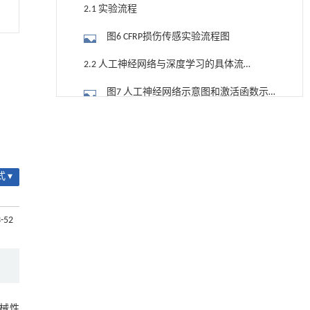
2.1 实验流程
图6 CFRP损伤传感实验流程图
2.2 人工神经网络与深度学习的具体流
程与步骤
图7 人工神经网络示意图和激活函数示
意图
用于宽浓度范围高效捕集CO₂及低能耗再生的新
[1]
3 实验结果
型酮基IPDA相变吸收剂
Engineering
. 2026, Vol.58(3): 1-303
图8 不同冲击实验下电阻变化对照图
https://doi.org/10.1016/j.eng.2025.05.008
[016]T[016]T[016]T的试样损伤位置预测结果与实际
 ▾
用于背面供电网络的纯钌n-TSV加工与极致全干
[2]
损伤位置">
法SOI晶圆减薄技术
图9 堆叠序列为[016]T"
Engineering
. 2026, Vol.58(3): 1-303
3-52
role="presentation" style="position:
https://doi.org/10.1016/j.eng.2025.10.026
[04/904]S[04/904]S[04/904]S的试样损伤位置预测结
relative;">[016]T[016]T[016]T的试样损伤位
果与实际损伤位置比较">
基于机器学习揭示二氢杨梅素抑制TGF-β/ALK5
[3]
置预测结果与实际损伤位置
信号通路治疗肺纤维化的新机制
图10 堆叠序列[04/904]S"
Engineering
. 2026, Vol.58(3): 1-303
role="presentation" style="position:
https://doi.org/10.1016/j.eng.2025.10.017
图11 神经网络模型验证精度
械性