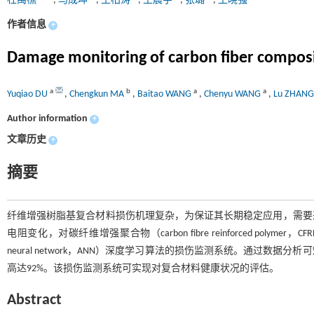
杜禹樵
,
马成坤
,
王柏涛
,
王晨宇
,
张璐
,
王晓强
作者信息
+
Damage monitoring of carbon fiber composi
a
b
a
a
Yuqiao DU
,
Chengkun MA
,
Baitao WANG
,
Chenyu WANG
,
Lu ZHAN
Author information
+
文章历史
+
摘要
纤维增强树脂基复合材料损伤机理复杂，为保证其长期稳定应用，需要
电阻变化，对碳纤维增强聚合物（carbon fibre reinforced poly
neural network，ANN）深度学习算法的损伤监测系统。通过数
高达92%。该损伤监测系统可实现对复合材料健康状况的评估。
Abstract