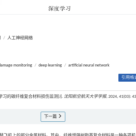
习
/
人工神经网络
damage monitoring
/
deep learning
/
artificial neural network
引用格式
学习的碳纤维复合材料损伤监测[J].
沈阳航空航天大学学报
, 2024, 41(03): 4
下一篇
替飞机上的部分金属材料。其中，纤维增强树脂基复合材料是一种各项机