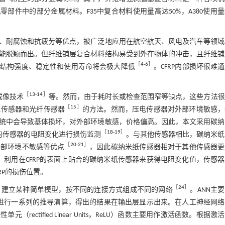
部件中的部分金属材料。F35中复合材料使用量高达50%，A380使用
、耐腐蚀和抗疲劳等优点，被广泛地应用在航空航天、风电及汽车等领域
能脱颖而出。但纤维铺层复合材料结构易受到外在物体的冲击，且纤维铺
［
4
-
6
］
其结构强度、稳定性和使用寿命将会极大降低
。CFRP内部损坏很难
［
13
-
14
］
成像技术
等。然而，由于耗时长或检查范围窄等缺点，这些方法很
［
15
］
电传感器和光纤传感器
的方法。然而，压电传感器对外部环境敏感，
统中会导致基体损坏，对外部环境敏感，价格偏高。因此，本文采用碳纳
［
18
-
19
］
的传感器的电阻变化进行损伤监测
。与其他传感器相比，碳纳米纸
［
20
-
21
］
外部环境不敏感等优点
，因此碳纳米纸传感器相对于其他传感器更
置。利用在CFRP的表面上贴合的碳纳米纸传感器来获得电阻变化值，传感
RP的损伤位置。
［
24
］
，建立某种简单模型，按不同的连接方式组成不同的网络
。ANN主
进行一系列的推导演算，得出的结果在输出层显示出来。在人工神经网络
元（rectified Linear Units，ReLU）函数主要用作激活函数。根据激