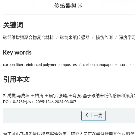
关键词
碳纤维增强聚合物复合材料
/
碳纳米纸传感器
/
损伤监测
/
深度学
Key words
carbon fiber reinforced polymer composites
/
carbon nanopaper sensors
/
引用本文
杜禹樵,马成坤,王柏涛,王晨宇,张璐,王晓强. 基于碳纳米纸传感器和深度
DOI:10.3969/j.issn.2095-1248.2024.03.007
上一篇
为了减小飞机质量以提高燃油效率，研究人员正在尝试使用其他材料代