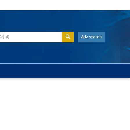
Adv search