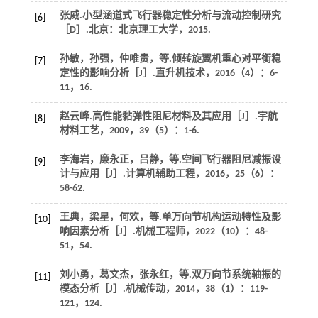
张威.小型涵道式飞行器稳定性分析与流动控制研究
[6]
［D］.北京：北京理工大学，
2015
.
孙敏，孙强，仲唯贵，
等
.倾转旋翼机重心对平衡稳
[7]
定性的影响分析［J］.
直升机技术
，
2016
（4）：6-
11，16.
赵云峰.高性能黏弹性阻尼材料及其应用［J］.
宇航
[8]
材料工艺
，
2009
，
39
（5）：1-6.
李海岩，廉永正，吕静，
等
.空间飞行器阻尼减振设
[9]
计与应用［J］.
计算机辅助工程
，
2016
，
25
（6）：
58-62.
王典，梁星，何欢，
等
.单万向节机构运动特性及影
[10]
响因素分析［J］.
机械工程师
，
2022
（10）：48-
51，54.
刘小勇，葛文杰，张永红，
等
.双万向节系统轴振的
[11]
模态分析［J］.
机械传动
，
2014
，
38
（1）：119-
121，124.