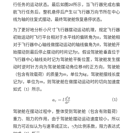
行任务的运动状态。最后如
图2
d所示，当飞行器完成右偏
航飞行任务后，整机悬停后产生以飞行器万向节所在中心
线为轴的往复式摆动，最终驾驶舱恢复悬停状态。
为了更好地分析小尺寸飞行器摆动运动机理，规定飞行器
初始运动时飞行平台相对于水平线的偏转角为
α
，驾驶舱相
对于飞行器中心轴线做摆动运动的轴线偏角为
θ
，驾驶舱开
始摆动到最后停止摆动的时间记为
t
。假设驾驶舱垂直位于
飞行器中心轴线处时记为驾驶舱平衡位置，驾驶舱发生摆
动时逆时针方向为驾驶舱摆动角位移
θ
的正方向，驾驶舱
（包含有效载荷）的质量为
m
，单位为kg，驾驶舱摆线长度
记为
l
，单位为m，则驾驶舱在做摆动运动时的切向加速度
如
式（1）
所示。
2
d
θ
=
（1）
a
l
a
τ
=
l
d
2
θ
d
t
2
τ
2
d
t
驾驶舱在摆动过程中，整体受到驾驶舱（包含有效载荷）
重力、阻力的作用，由于驾驶舱摆动运动速度较小，所以
阻力可近似认为与速率成正比，
γ
为比例系数，阻力表达式
γ