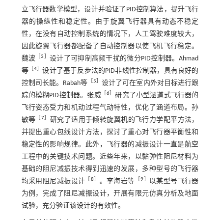
立飞行器数学模型，设计并验证了PID控制算法，提升飞行
器的操纵性和稳定性。由于旋翼飞行器具有动态不稳定
性，在没有自动控制系统的情况下，人工驾驶难度较大，
因此旋翼飞行器都配备了自动控制器以使飞机飞行稳定。
［
3
］
魏波
设计了可抑制高频干扰的微分PID控制器。Ahmad
［
4
］
等
设计了基于反步法的PID非线性控制器，具有良好的
［
5
］
控制司长能。Rabah等
设计了可在室内外对目标进行跟
［
6
］
踪的模糊PID控制器。张威
研究了小型涵道式飞行器的
飞行姿态受力和机动过程气动特性，优化了涵道布局。孙
［
7
］
敏等
研究了适用于倾转旋翼机的飞行力学配平方法，
并提出重心包线设计方法，探讨了重心对飞行器平衡性和
稳定性的影响规律。此外，飞行器的减振设计一直是航空
工程中的关键技术问题。近些年来，以黏弹性阻尼材料为
基础的阻尼减振技术得到迅速的发展，多种型号的飞行器
［
8
］
［
9
］
均采用阻尼减振设计
。李海岩等
以某型号飞行器
为例，完成了阻尼减振设计，开展有限元仿真分析及地面
试验，充分验证该设计的有效性。