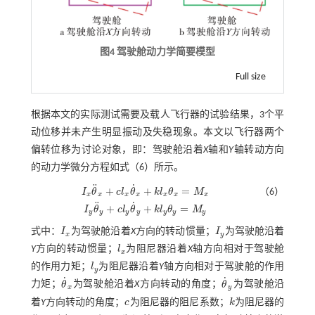
图4 驾驶舱动力学简要模型
Full size
根据本文的实际测试需要及载人飞行器的试验结果，3个平
动位移并未产生明显振动及失稳现象。本文以飞行器两个
偏转位移为讨论对象，即：驾驶舱沿着
X
轴和
Y
轴转动方向
的动力学微分方程如
式（6）
所示。
˙
¨
+
+
=
（6）
I
θ
c
l
θ
k
l
θ
M
x
x
x
x
x
x
x
I
x
θ
¨
x
+
c
l
x
θ
˙
x
+
k
l
x
θ
x
=
M
x
I
y
θ
¨
y
+
c
l
y
θ
˙
y
+
k
l
y
θ
y
=
M
y
˙
¨
+
+
=
I
θ
c
l
θ
k
l
θ
M
y
y
y
y
y
y
y
式中：
I
为驾驶舱沿着
X
方向的转动惯量；
I
为驾驶舱沿着
I
x
I
y
x
y
Y
方向的转动惯量；
l
为阻尼器沿着
X
轴方向相对于驾驶舱
l
x
x
的作用力矩；
l
为阻尼器沿着
Y
轴方向相对于驾驶舱的作用
l
y
y
˙
˙
力矩；
θ
为驾驶舱沿着
X
方向转动的角度；
θ
为驾驶舱沿
θ
˙
x
θ
˙
y
x
y
着
Y
方向转动的角度；
c
为阻尼器的阻尼系数；
k
为阻尼器的
c
k