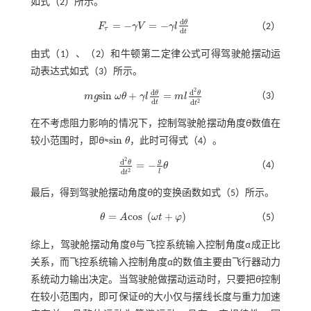
如
式（2）
所示。
d
θ
=
−
=
−
F
γ
V
γ
l
（2）
F
τ
=
-
γ
V
=
-
γ
l
d
θ
d
t
τ
d
t
由式（
1
）、（
2
）和牛顿第二定律公式可得驾驶舱摆动运
动表达式如
式（3）
所示。
2
d
d
θ
θ
s
i
n
+
=
（3）
m
g
ω
θ
γ
l
m
l
m
g
s
i
n
ω
θ
+
γ
l
d
θ
d
t
=
m
l
d
2
θ
d
t
2
d
2
d
t
t
在不考虑阻力影响的情况下，控制驾驶舱摆动角度
θ
数值在
s
i
n
较小范围时，即
θ
≈
θ
，此时可得
式（4）
。
s
i
n
θ
2
g
d
θ
=
−
（4）
θ
d
2
θ
d
t
2
=
-
g
l
θ
2
d
l
t
最后，得到驾驶舱摆动角度
θ
的变换函数如
式（5）
所示。
=
c
o
s
(
+
)
θ
A
ω
t
φ
（5）
θ
=
A
c
o
s
ω
t
+
φ
综上，驾驶舱摆动角度
θ
与飞控系统输入控制角度
α
成正比
关系，而飞控系统输入控制角度
α
的数值主要由飞行器动力
系统动力输出决定。当驾驶舱做摆动运动时，只要把
θ
控制
在较小范围内，即可保证
θ
的大小仅与摆线长度与重力加速