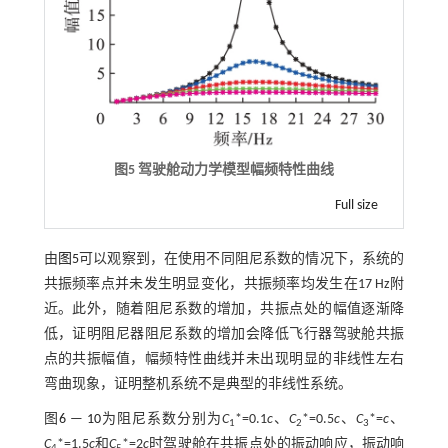
图5 驾驶舱动力学模型幅频特性曲线
Full size
由
图5
可以观察到，在使用不同阻尼系数的情况下，系统的
共振频率点并未发生明显变化，共振频率均发生在17 Hz附
近。此外，随着阻尼系数的增加，共振点处的幅值逐渐降
低，证明阻尼器阻尼系数的增加会降低飞行器驾驶舱共振
点的共振幅值，幅频特性曲线并未出现明显的非线性左右
弯曲现象，证明整机系统不是典型的非线性系统。
图
6
—
10
为阻尼系数分别为
C
*=0.1
c
、
C
*=0.5
c
、
C
*=
c
、
1
2
3
C
*=1.5
c
和
C
*=2
c
时驾驶舱在共振点处的振动响应，振动响