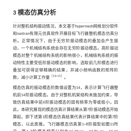
3 模态仿真分析
针对整机结构振动情况，本文基于hypermesh网格划分软件
和nastran有限元仿真软件开展目标飞行器整机模态仿真分
析。正常情况下，由于无穷阶振动模态的叠加会产生振
动，一个机械结构系统会存在无穷阶振动模态。高阶振动
模态对整个机械结构系统的影响很小，机械结构系统的振
动特性主要受低阶振动模态的影响，选取前几阶模态进行
叠加可获得足够精确的结果，并减小频响函数的矩阵阶
［
13
-15］
数，减小计算工作量
。
模态仿真的振动模态阶数值设置为14，表示计算飞行器整
机前14阶振动模态。由于对整机机架结构未施加约束，导
致仿真结果中前6阶振动模态的固有频率为零或极小。因
此，本研究展现的模态仿真计算结果从第7阶振动模态开始
算起，即下述第1阶模态仿真结果代表计算结果中的第7阶
模态，以此类推。飞行器模态仿真第1~8阶振型如
图11
所