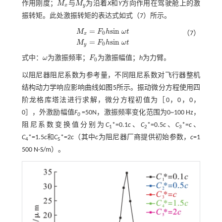
作用刚度；
M
与
M
为沿着
X
和
Y
方向作用在驾驶舱上的激
M
x
M
y
x
y
振转矩。此处激振转矩的表达式如
式（7）
所示。
=
s
i
n
M
F
h
ω
t
（7）
0
x
M
x
=
F
0
h
s
i
n
ω
t
M
y
=
F
0
h
s
i
n
ω
t
=
s
i
n
M
F
h
ω
t
0
y
式中：
ω
为激振频率；
F
为激振幅值；
h
为力臂。
ω
F
0
0
以阻尼器阻尼系数为参考量，不同阻尼系数对飞行器整机
结构动力学响应影响曲线如
图5
所示。振动微分方程使用四
阶龙格库塔法进行求解，微分方程初值为［0，0，0，
0］，外激励幅值
F
=50N，激振频率变化范围为0~100 Hz，
0
阻尼系数变换值分别为
C
*=0.1
c
、
C
*=0.5
c
、
C
*=
c
、
1
2
3
C
*=1.5
c
和
C
*=2
c
（其中
c
为阻尼器厂商提供初始参数，
c
=1
4
5
500 N·S/m）。