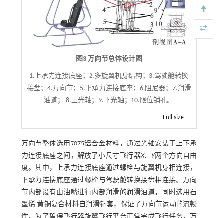
图3 万向节总体设计图
1.上承力连接底座；2.多旋翼机身结构；3.驾驶舱转换
接盘；4.万向节；5.下承力连接底座；6.阻尼器；7.润滑
油道； 8.上光轴；9.下光轴；10.限位销孔。
Full size
万向节整体选用7075铝合金材料，通过光轴安装于上下承
力连接底座之间，解放了小尺寸飞行器
X、Y
两个方向自由
度。其中，上承力连接底座通过螺栓与旋翼机身相连接，
下承力连接底座通过螺栓与驾驶舱转换接盘相连接。万向
节内部设有由油嘴进行内部润滑的润滑油道，同时选用石
墨烯-黄铜复合材料自润滑铜套，保证了万向节运动的流畅
性。为了确保飞行器旋翼飞行平台正常完成飞行任务，万