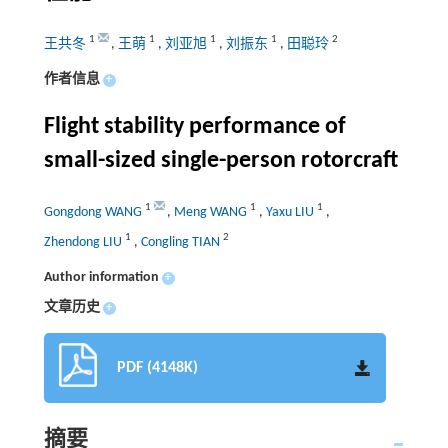
1
1
1
1
2
王共冬
,
王萌
,
刘亚旭
,
刘振东
,
田聪玲
作者信息
+
Flight stability performance of
small-sized single-person rotorcraft
1
1
1
Gongdong WANG
,
Meng WANG
,
Yaxu LIU
,
1
2
Zhendong LIU
,
Congling TIAN
Author information
+
文章历史
+
PDF (4148K)
摘要