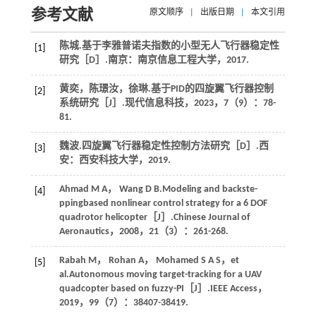
参考文献
原文顺序
|
出版日期
|
本文引用
陈城.基于李雅普诺夫指数的小型无人飞行器稳定性
[1]
研究［D］.南京：南京信息工程大学，
2017
.
黄奕，陈璟汝，徐琳.基于PID的四旋翼飞行器控制
[2]
系统研究［J］.
现代信息科技
，
2023
，
7
（9）：78-
81.
魏波.四旋翼飞行器稳定性控制方法研究［D］.西
[3]
安：西安科技大学，
2019
.
Ahmad
M A
，
Wang
D B
.Modeling and backste-
[4]
ppingbased nonlinear control strategy for a 6 DOF
quadrotor helicopter［J］.
Chinese Journal of
Aeronautics
，
2008
，
21
（3）：261-268.
Rabah
M
，
Rohan
A
，
Mohamed
S A S
，
et
[5]
al
.Autonomous moving target-tracking for a UAV
quadcopter based on fuzzy-PI［J］.
IEEE Access
，
2019
，
99
（7）：38407-38419.