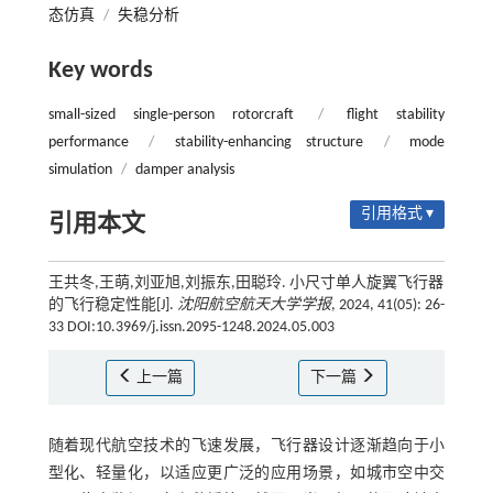
态仿真
/
失稳分析
Key words
small-sized single-person rotorcraft
/
flight stability
performance
/
stability-enhancing structure
/
mode
simulation
/
damper analysis
引用格式 ▾
引用本文
王共冬,王萌,刘亚旭,刘振东,田聪玲. 小尺寸单人旋翼飞行器
的飞行稳定性能[J].
沈阳航空航天大学学报
, 2024, 41(05): 26-
33 DOI:10.3969/j.issn.2095-1248.2024.05.003
上一篇
下一篇
随着现代航空技术的飞速发展，飞行器设计逐渐趋向于小
型化、轻量化，以适应更广泛的应用场景，如城市空中交