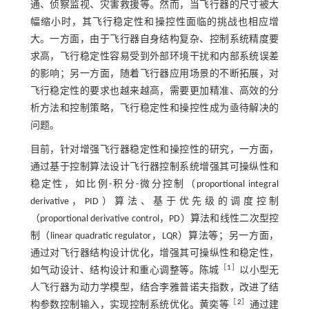
通、侦察监视、灾害救援等。然而，当飞行器的尺寸被大
幅缩小时，其飞行稳定性和操控性面临的挑战也相应增
大。一方面，由于飞行器自身结构复杂、控制系统精度要
求高，飞行稳定性容易受到外部环境干扰和内部系统误差
的影响；另一方面，随着飞行器应用场景的不断拓展，对
飞行稳定性的要求也越来越高，需要更加精准、高效的分
析方法和控制策略，飞行稳定性和操控性成为亟待解决的
问题。
目前，针对增强飞行器稳定性和操控性的研究，一方面，
通过基于控制算法设计飞行器控制系统增强其可操纵性和
稳定性，如比例-积分-微分控制（proportional integral
derivative，PID）算法、基于优先级的调度控制
（proportional derivative control，PD）算法和线性二次型控
制（linear quadratic regulator，LQR）算法等；另一方面，
通过对飞行器结构设计优化，增强其可操纵性和稳定性，
［
1
］
如气动设计、结构设计和重心调整等。陈城
以小型无
人飞行器为动力学模型，结合李雅普诺夫指数，改进了结
［
2
］
构参数控制输入，实现控制系统优化。黄奕等
通过建