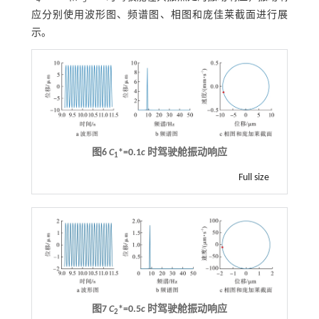
4
5
应分别使用波形图、频谱图、相图和庞佳莱截面进行展
示。
图6
C
*=0.1
c
时驾驶舱振动响应
1
Full size
图7
C
*=0.5
c
时驾驶舱振动响应
2