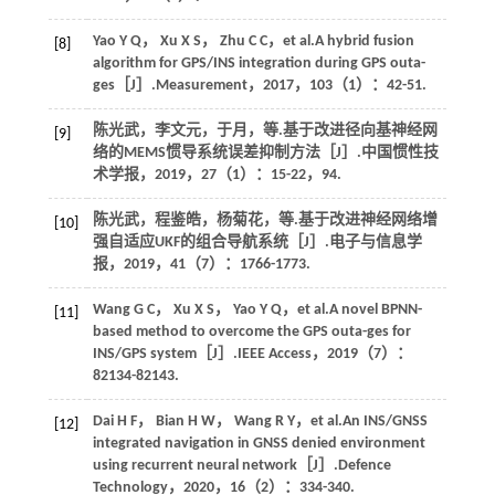
Yao
Y Q
，
Xu
X S
，
Zhu
C C
，
et al
.A hybrid fusion
[8]
algorithm for GPS/INS integration during GPS outa-
ges［J］.
Measurement
，
2017
，
103
（1）：42-51.
陈光武，李文元，于月，
等
.基于改进径向基神经网
[9]
络的MEMS惯导系统误差抑制方法［J］.
中国惯性技
术学报
，
2019
，
27
（1）：15-22，94.
陈光武，程鉴皓，杨菊花，
等
.基于改进神经网络增
[10]
强自适应UKF的组合导航系统［J］.
电子与信息学
报
，
2019
，
41
（7）：1766-1773.
Wang
G C
，
Xu
X S
，
Yao
Y Q
，
et al
.A novel BPNN-
[11]
based method to overcome the GPS outa-ges for
INS/GPS system［J］.
IEEE Access
，
2019
（7）：
82134-82143.
Dai
H F
，
Bian
H W
，
Wang
R Y
，
et al
.An INS/GNSS
[12]
integrated navigation in GNSS denied environment
using recurrent neural network［J］.
Defence
Technology
，
2020
，
16
（2）：334-340.