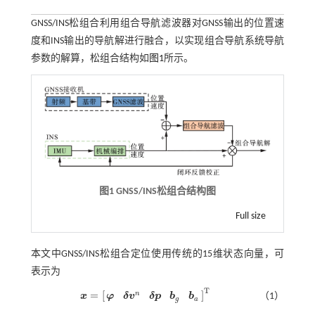
GNSS/INS松组合利用组合导航滤波器对GNSS输出的位置速
度和INS输出的导航解进行融合，以实现组合导航系统导航
参数的解算，松组合结构如
图1
所示。
图1
GNSS/INS
松组合结构图
Full size
本文中GNSS/INS松组合定位使用传统的15维状态向量，可
表示为
T
=
[
]
n
（1）
x
φ
δ
v
δ
p
b
b
x
=
φ
δ
v
n
δ
p
b
g
b
a
T
g
a