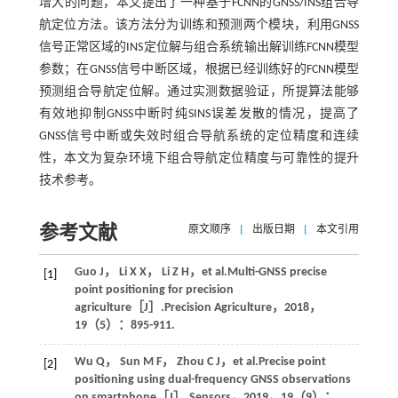
增大的问题，本文提出了一种基于FCNN的GNSS/INS组合导
航定位方法。该方法分为训练和预测两个模块，利用GNSS
信号正常区域的INS定位解与组合系统输出解训练FCNN模型
参数；在GNSS信号中断区域，根据已经训练好的FCNN模型
预测组合导航定位解。通过实测数据验证，所提算法能够
有效地抑制GNSS中断时纯SINS误差发散的情况，提高了
GNSS信号中断或失效时组合导航系统的定位精度和连续
性，本文为复杂环境下组合导航定位精度与可靠性的提升
技术参考。
参考文献
原文顺序
|
出版日期
|
本文引用
Guo
J
，
Li
X X
，
Li
Z H
，
et al
.Multi-GNSS precise
[1]
point positioning for precision
agriculture［J］.
Precision Agriculture
，
2018
，
19
（5）：895-911.
Wu
Q
，
Sun
M F
，
Zhou
C J
，
et al
.Precise point
[2]
positioning using dual-frequency GNSS observations
on smartphone［J］.
Sensors
，
2019
，
19
（9）：