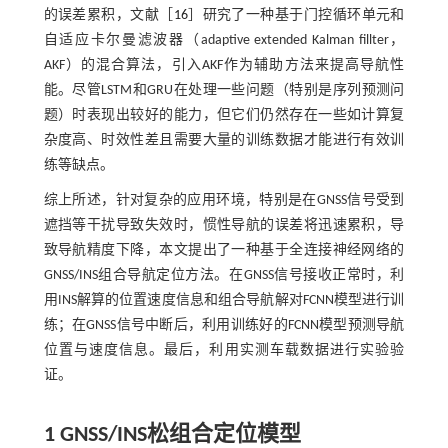
的误差累积，文献［
16
］研究了一种基于门控循环单元和
自适应卡尔曼滤波器（adaptive extended Kalman fillter，
AKF）的混合算法，引入AKF作为辅助方法来提高导航性
能。尽管LSTM和GRU在处理一些问题（特别是序列预测问
题）时表现出较好的能力，但它们仍然存在一些如计算复
杂度高、时效性差且需要大量的训练数据才能进行有效训
练等缺点。
综上所述，针对复杂的应用环境，特别是在GNSS信号受到
遮挡等干扰导致失效时，惯性导航的误差将迅速累积，导
致导航精度下降，本文提出了一种基于全连接神经网络的
GNSS/INS组合导航定位方法。在GNSS信号接收正常时，利
用INS解算的位置速度信息和组合导航解对FCNN模型进行训
练；在GNSS信号中断后，利用训练好的FCNN模型预测导航
位置与速度信息。最后，利用实测车载数据进行实验验
证。
1 GNSS/INS松组合定位模型