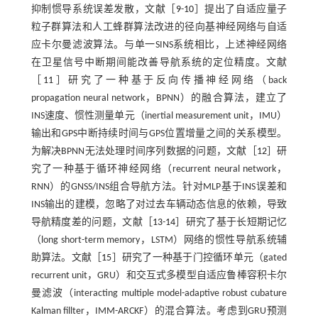
抑制惯导系统误差发散，文献［
9
-
10
］提出了自适应量子
粒子群算法和人工蜂群算法改进的径向基神经网络与自适
应卡尔曼滤波算法。与单一SINS系统相比，上述神经网络
在卫星信号中断期间能改善导航系统的定位精度。文献
［
11
］研究了一种基于反向传播神经网络（back
propagation neural network，BPNN）的融合算法，建立了
INS速度、惯性测量单元（inertial measurement unit，IMU）
输出和GPS中断持续时间与GPS位置增量之间的关系模型。
为解决BPNN无法处理时间序列数据的问题，文献［
12
］研
究了一种基于循环神经网络（recurrent neural network，
RNN）的GNSS/INS组合导航方法。针对MLP基于INS误差和
INS输出的建模，忽略了对过去车辆动态信息的依赖，导致
导航精度差的问题，文献［
13
-
14
］研究了基于长短期记忆
（long short-term memory，LSTM）网络的惯性导航系统辅
助算法。文献［
15
］研究了一种基于门控循环单元（gated
recurrent unit，GRU）和交互式多模型自适应鲁棒容积卡尔
曼滤波（interacting multiple model-adaptive robust cubature
Kalman fillter，IMM-ARCKF）的混合算法。考虑到GRU预测