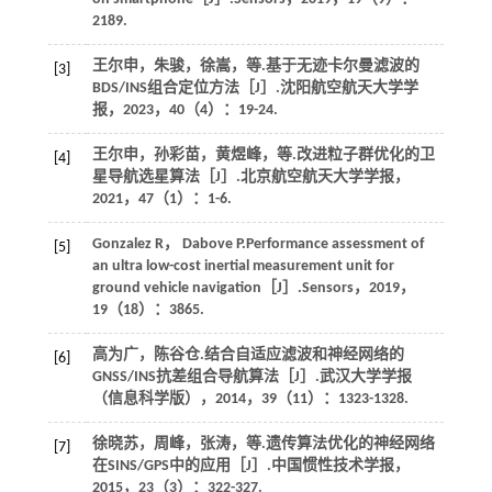
2189.
王尔申，朱骏，徐嵩，
等
.基于无迹卡尔曼滤波的
[3]
BDS/INS组合定位方法［J］.
沈阳航空航天大学学
报
，
2023
，
40
（4）：19-24.
王尔申，孙彩苗，黄煜峰，
等
.改进粒子群优化的卫
[4]
星导航选星算法［J］.
北京航空航天大学学报
，
2021
，
47
（1）：1-6.
Gonzalez
R
，
Dabove
P
.Performance assessment of
[5]
an ultra low-cost inertial measurement unit for
ground vehicle navigation［J］.
Sensors
，
2019
，
19
（18）：3865.
高为广，陈谷仓.结合自适应滤波和神经网络的
[6]
GNSS/INS抗差组合导航算法［J］.
武汉大学学报
（信息科学版）
，
2014
，
39
（11）：1323-1328.
徐晓苏，周峰，张涛，
等
.遗传算法优化的神经网络
[7]
在SINS/GPS中的应用［J］.
中国惯性技术学报
，
2015
，
23
（3）：322-327.