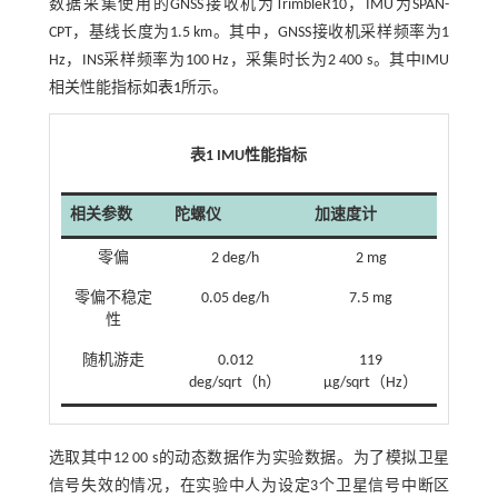
数据采集使用的GNSS接收机为TrimbleR10，IMU为SPAN-
CPT，基线长度为1.5 km。其中，GNSS接收机采样频率为1
Hz，INS采样频率为100 Hz，采集时长为2 400 s。其中IMU
相关性能指标如
表1
所示。
表1
IMU
性能指标
相关参数
陀螺仪
加速度计
零偏
2 deg/h
2 mg
零偏不稳定
0.05 deg/h
7.5 mg
性
随机游走
0.012
119
deg/sqrt（h）
μg/sqrt（Hz）
选取其中12 00 s的动态数据作为实验数据。为了模拟卫星
信号失效的情况，在实验中人为设定3个卫星信号中断区