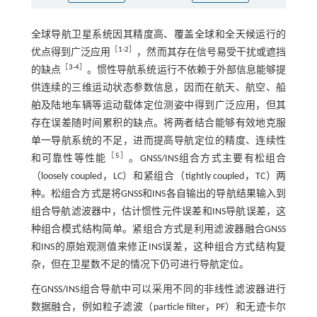
全球导航卫星系统因其精度高、覆盖全球和全天候运行的
［
1
-
2
］
优点得到广泛应用
，然而其存在信号易受干扰或遮挡
［
3
-
4
］
的缺点
。惯性导航系统运行不依赖于外部信息能够提
供连续的三维运动状态参数信息，因而在航天、航空、船
舶及陆地车辆等运动载体定位测姿中得到广泛应用，但其
存在误差随时间累积的缺点。将两者结合能够有效地克服
单一导航系统的不足，进而提高导航定位的精度、连续性
［
5
］
和可靠性等性能
。GNSS/INS组合方式主要有松组合
（loosely coupled，LC）和紧组合（tightly coupled，TC）两
种。松组合方式是将GNSS和INS各自输出的导航结果输入到
组合导航滤波器中，估计惯性元件误差和INS导航误差，这
种组合模式结构简单。紧组合方式是利用滤波器融合GNSS
和INS的原始观测值来修正INS误差，这种组合方式结构复
杂，但在卫星数不足的情况下仍可进行导航定位。
在GNSS/INS组合导航中可以采用不同的非线性滤波器进行
数据融合，例如粒子滤波（particle filter，PF）和无迹卡尔