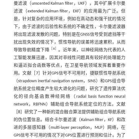
曼滤波（unscented Kalman filter，UKF），其中扩展卡尔曼
滤波（extended Kalman filter，EKF）的应用最为广泛。但
是，针对复杂的应用环境，例如在高动态和强干扰的情况
下，由于滤波的后验性和系统的不确定性，卡尔曼滤波器
将出现滤波发散的问题，特别是在GNSS信号受到遮挡等干
扰出现失效的情况下，惯性导航的误差将迅速累积，从而
［
6
］
导致导航精度下降
。近年来，以神经网络为代表的人
工智能发展迅速，因其对非线性问题具有较好的处理能力
和逼近拟合函数等优点，在卫星导航领域发挥着重要作
用。文献［
7
］针对GPS信号不可用时，捷联惯性导航系统
（strapdown inertial navigation system，SINS）和GPS组合导
航系统定位精度产生较大退化的问题，研究了遗传算法优
化的径向基函数神经网络（radial basis function neural
network，RBFNN）辅助组合导航系统定位的方法。文献
［
8
］研究了一种新的混合融合算法提供辅助组合导航系统
的伪位置信息。结合卡尔曼滤波（Kalman filter，KF）和改
进的多层感知器（multi-layer perception，MLP）网络，在
GPS信号不可用的情况下对GPS位置进行预测和估计。为了