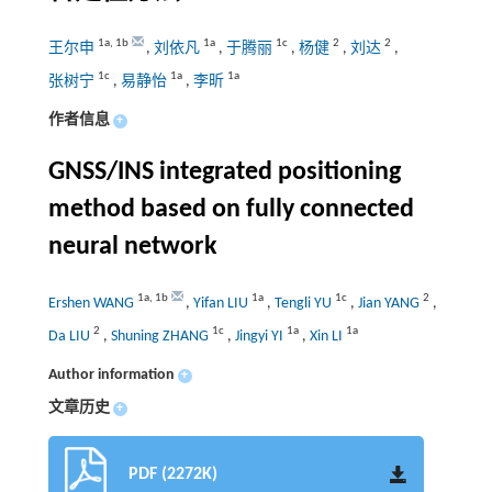
1a
,
1b
1a
1c
2
2
王尔申
,
刘依凡
,
于腾丽
,
杨健
,
刘达
,
1c
1a
1a
张树宁
,
易静怡
,
李昕
作者信息
+
GNSS/INS integrated positioning
method based on fully connected
neural network
1a
,
1b
1a
1c
2
Ershen WANG
,
Yifan LIU
,
Tengli YU
,
Jian YANG
,
2
1c
1a
1a
Da LIU
,
Shuning ZHANG
,
Jingyi YI
,
Xin LI
Author information
+
文章历史
+
PDF (2272K)