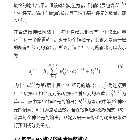
(
)
L
最终的输出结果。假设输出向量为
y
，则输出层包含
N
y
N
(
L
)
个神经元。输出向量
y
的长度等于输出层神经元的数量，即
y
(
)
L
N
。
N
(
L
)
在全连接神经网络中，每个神经元都具有一个权重向量
(
)
(
)
l
l
w
和一个偏置
b
。对于每个神经元，其输入是前一层
w
(
l
)
b
(
l
)
的所有神经元的输出。所以，每个神经元的输出可以表示
为
(
−
1
)
l
N
（5）
∑
(
)
(
)
(
−
1
)
(
)
l
l
l
l
=
(
⋅
+
)
a
h
w
a
b
a
j
(
l
)
=
h
(
∑
i
=
1
N
(
l
-
1
)
w
i
j
(
l
)
⋅
a
i
(
l
-
1
)
+
b
j
(
l
)
)
j
i
j
i
j
=
1
i
(
)
(
)
l
l
式中：
a
为第
l
层中第
j
个神经元的输出；
w
为连接第
a
j
(
l
)
l
j
w
i
j
(
l
)
j
i
j
(
−
1
)
l
−
1
l
层第
i
个神经元到第
l
层第
j
个神经元的权重；
a
为
l
-
1
i
l
j
a
i
(
l
-
1
)
i
(
)
l
−
1
第
l
层中第
i
个神经元的输出；
b
为第
l
层中第
j
个神经
l
-
1
i
b
j
(
l
)
l
j
j
(
⋅
)
元的偏置；
h
为激活函数。全连接神经网络根据
式（5）
h
⋅
计算每个神经元的输出，从输入层一直传递到输出层来进
行预测或分类任务。
2.2 基于
FCNN模型的组合导航模型