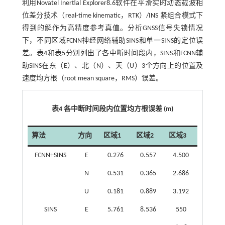
利用Novatel Inertial Explorer8.6软件在平滑实时动态载波相
位差分技术（real-time kinematic，RTK）/INS 紧组合模式下
得到的解作为高精度参考真值。分析GNSS信号失锁情况
下，不同区域FCNN神经网络辅助SINS和单一SINS的定位误
差。
表4
和
表5
分别列出了各中断时间段内，SINS和FCNN辅
助SINS在东（E）、北（N）、天（U）3个方向上的位置及
速度均方根（root mean square，RMS）误差。
表4 各中断时间段内位置均方根误差 (m)
算法
方向
区域1
区域2
区域3
FCNN+SINS
E
0.276
0.557
4.500
N
0.531
0.365
2.686
U
0.181
0.889
3.192
SINS
E
5.761
8.536
550