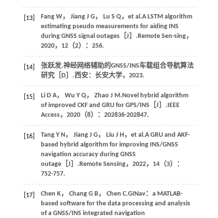
Fang
W
，
Jiang
J G
，
Lu
S Q
，
et al
.A LSTM algorithm
[13]
estimating pseudo measurements for aiding INS
during GNSS signal outages［J］.
Remote Sen-sing
，
2020
，
12
（2）：256.
张跃发.神经网络辅助的GNSS/INS车载组合导航算法
[14]
研究［D］.西安：长安大学，
2023
.
Li
D A
，
Wu
Y Q
，
Zhao
J M
.Novel hybrid algorithm
[15]
of improved CKF and GRU for GPS/INS［J］.
IEEE
Access
，
2020
（8）：202836-202847.
Tang
Y N
，
Jiang
J G
，
Liu
J H
，
et al
.A GRU and AKF-
[16]
based hybrid algorithm for improving INS/GNSS
navigation accuracy during GNSS
outage［J］.
Remote Sensing
，
2022
，
14
（3）：
752-757.
Chen
K
，
Chang
G B
，
Chen
C
.GINav：a MATLAB-
[17]
based software for the data processing and analysis
of a GNSS/INS integrated navigation