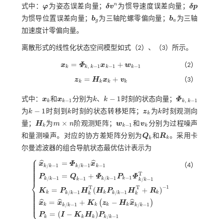
n
式中：
φ
为姿态误差向量；
δ
v
为惯导速度误差向量；
δ
p
φ
δ
v
n
δ
p
为惯导位置误差向量；
b
为三轴陀螺零偏向量；
b
为三轴
b
g
b
a
g
a
加速度计零偏向量。
离散形式的线性化状态空间模型如式（
2
）、（
3
）所示。
=
+
x
Φ
x
w
（2）
x
k
=
Φ
k
,
k
-
1
x
k
-
1
+
w
k
-
1
,
−
1
−
1
−
1
k
k
k
k
k
=
+
z
H
x
v
（3）
z
k
=
H
k
x
k
+
v
k
k
k
k
k
−
1
式中：
x
和
x
分别为
k
、
k
时刻的状态向量；
Φ
x
k
x
k
-
1
k
k
-
1
Φ
k
,
k
-
1
−
1
,
−
1
k
k
k
k
−
1
为
k
时刻到
k
时刻的状态转移矩阵；
z
为
k
时刻观测向
k
-
1
k
z
k
k
k
×
量；
H
为
m
n
阶观测矩阵；
w
和
v
分别为过程噪声
H
k
m
×
n
w
k
-
1
v
k
−
1
k
k
k
和量测噪声。对应的协方差矩阵分别为
Q
和
R
。采用卡
Q
k
R
k
k
k
尔曼滤波器的组合导航状态最优估计表示为
⎧
⎪
⎪
=
ˆ
ˆ
⎪
x
Φ
x
⎪
（4）
−
1
/
−
1
/
−
1
k
k
k
k
k
⎪
⎪
⎪
⎪
T
=
+
P
Q
Φ
P
Φ
−
1
/
−
1
/
−
1
−
1
k
/
−
1
k
k
k
k
k
k
k
⎨
−
1
T
T
⎪
=
(
+
)
K
P
H
H
P
H
R
x
^
k
/
k
-
1
=
Φ
k
/
k
-
1
x
^
k
-
1
P
k
/
k
-
1
=
Q
k
-
1
+
Φ
k
/
k
-
1
P
k
-
1
Φ
k
/
k
-
1
T
K
k
=
P
k
/
k
-
1
H
k
T
(
H
⎪
/
−
1
/
−
1
⎪
k
k
k
k
k
k
k
k
k
⎪
⎪
⎪
⎪
=
+
−
ˆ
ˆ
ˆ
(
)
x
x
K
z
H
x
⎩
⎪
/
−
1
/
−
1
k
k
k
k
k
k
k
k
=
(
−
)
P
I
K
H
P
/
−
1
k
k
k
k
k