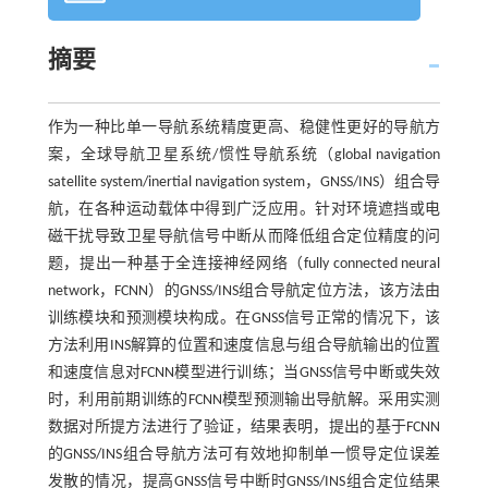
摘要
作为一种比单一导航系统精度更高、稳健性更好的导航方
案，全球导航卫星系统/惯性导航系统（global navigation
satellite system/inertial navigation system，GNSS/INS）组合导
航，在各种运动载体中得到广泛应用。针对环境遮挡或电
磁干扰导致卫星导航信号中断从而降低组合定位精度的问
题，提出一种基于全连接神经网络（fully connected neural
network，FCNN）的GNSS/INS组合导航定位方法，该方法由
训练模块和预测模块构成。在GNSS信号正常的情况下，该
方法利用INS解算的位置和速度信息与组合导航输出的位置
和速度信息对FCNN模型进行训练；当GNSS信号中断或失效
时，利用前期训练的FCNN模型预测输出导航解。采用实测
数据对所提方法进行了验证，结果表明，提出的基于FCNN
的GNSS/INS组合导航方法可有效地抑制单一惯导定位误差
发散的情况，提高GNSS信号中断时GNSS/INS组合定位结果