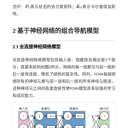
式中：
P
表示状态的协方差矩阵；
K
表示卡尔曼增益矩
P
k
K
k
k
k
阵。
2 基于神经网络的组合导航模型
2.1 全连接神经网络模型
全连接神经网络模型包括输入层、隐藏层及输出层3个部
分，其基本结构如
图2
所示，网络的每一层都仅与前一层和
后一层有连接，降低了结构的复杂性。同时，FCNN每层网
络所有的神经元都与前一层和后一层的所有神经元相连，
这种神经元之间的高度连接性使FCNN模型具有较强的学习
和适应能力。