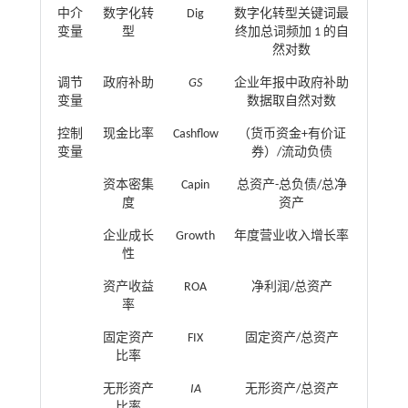
中介
数字化转
Dig
数字化转型关键词最
变量
型
终加总词频加 1 的自
然对数
调节
政府补助
GS
企业年报中政府补助
变量
数据取自然对数
控制
现金比率
Cashflow
（货币资金+有价证
变量
券）/流动负债
资本密集
Capin
总资产-总负债/总净
度
资产
企业成长
Growth
年度营业收入增长率
性
资产收益
ROA
净利润/总资产
率
固定资产
FIX
固定资产/总资产
比率
无形资产
IA
无形资产/总资产
比率