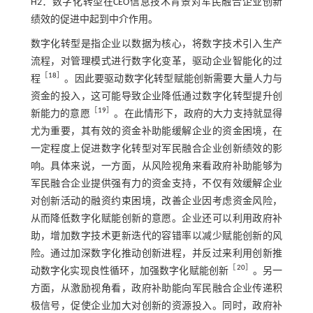
H2：数字化转型在CEO信息技术背景对军民融合企业创新
绩效的促进中起到中介作用。
数字化转型是指企业以数据为核心，将数字技术引入生产
流程，对管理模式进行数字化变革，驱动企业智能化的过
［
18
］
程
。因此要驱动数字化转型赋能创新需要大量人力与
资金的投入，这可能导致企业降低通过数字化转型提升创
［
19
］
新能力的意愿
。在此情形下，政府的大力支持就显得
尤为重要，其有效的资金补助能缓解企业的资金困境，在
一定程度上促进数字化转型对军民融合企业创新绩效的影
响。具体来说，一方面，从风险视角来看政府补助能够为
军民融合企业提供强有力的资金支持，不仅有效缓解企业
对创新活动的融资约束困境，改善企业因考虑资金风险，
从而降低数字化赋能创新的意愿。企业还可以利用政府补
助，增加数字技术更新迭代的容错率以减少赋能创新的风
险。通过加深数字化推动创新进程，并反过来利用创新推
［
20
］
动数字化实现良性循环，加强数字化赋能创新
。另一
方面，从激励视角看，政府补助能向军民融合企业传递积
极信号，促使企业加大对创新的资源投入。同时，政府补