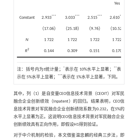
Yes
***
***
***
***
Constant
2.933
3.033
2.515
2.610
（17.06）
（25.18）
（9.76）
（10.52）
N
1 722
1 722
1 722
1 722
2
R
0.144
0.309
0.151
0.170
*
**
注：
括号内为
t
统计量；
表示在 10%水平上显著；
表
***
示在 5%水平上显著；
表示在 1%水平上显著，下同。
其中，列（1）是自变量CEO信息技术背景（CEOIT）对军民
融合企业创新绩效（Inpatent）的回归。结果表明，CEO信
息技术背景对军民融合企业创新绩效系数为0.232，在5%的
水平上显著为正。这说明CEO信息技术背景对军民融合企业
创新绩效具有正向作用，即假设H1得到验证。
对于中介机制的检验，本文借鉴温忠麟的经典三步法，即