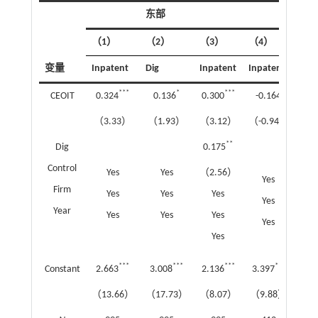
东部
西
（1）
（2）
（3）
（4）
（5
变量
Inpatent
Dig
Inpatent
Inpatent
Dig
***
*
***
CEOIT
0.324
0.136
0.300
-0.164
0.
（3.33）
（1.93）
（3.12）
（-0.94）
（2
**
Dig
0.175
Control
Yes
Yes
（2.56）
Yes
Firm
Yes
Yes
Yes
Yes
Year
Yes
Yes
Yes
Yes
Yes
***
***
***
***
Constant
2.663
3.008
2.136
3.397
2.
（13.66）
（17.73）
（8.07）
（9.88）
（1