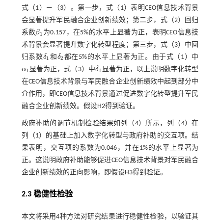
式（
1
）—（
3
）。第一步，
式（1）
表明CEO信息技术背景
会显著提升军民融合企业创新绩效；第二步，
式（2）
回归
系数
β
为0.157，在5%的水平上显著为正，表明CEO信息技
β
1
1
术背景会显著提升数字化转型程度；第三步，
式（3）
中回
归系数
δ
和
δ
都在5%的水平上显著为正。由于
式（1）
中
δ
1
δ
2
1
2
α
显著为正，
式（3）
中
δ
显著为正，以上说明数字化转型
α
1
δ
1
1
1
在CEO信息技术背景与军民融合企业创新绩效中起到部分中
介作用，即CEO信息技术背景通过促进数字化转型提升军民
融合企业创新绩效。假设H2得到验证。
政府补助的调节机制检验结果如列（4）所示，列（4）在
列（1）的基础上加入数字化转型与政府补助的交互项。结
果表明，交互项的系数为0.046，并在1%的水平上显著为
正。这说明政府补助能够促进CEO信息技术背景对军民融合
企业创新绩效的正向影响，即假设H3得到验证。
2.3 稳健性检验
本文将采用4种方法对研究结果进行稳健性检验，以验证其