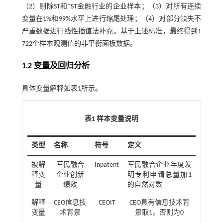
（2）剔除ST和*ST金融行业的企业样本；（3）对所有连续
变量在1%和99%水平上进行缩尾处理；（4）对部分缺失不
严重数据进行线性插值法补充。基于上述标准，最终得到1
722个样本观测值的非平衡面板数据。
1.2 变量及回归分析
具体变量解释如
表1
所示。
表1 样本变量说明
类型
名称
符号
定义
被解
军民融合
Inpatent
军民融合企业年度发
释变
企业创新
明专利申请总量加1
量
绩效
的自然对数
解释
CEO信息技
CEOIT
CEO具有信息技术背
变量
术背景
景取1，否则为0