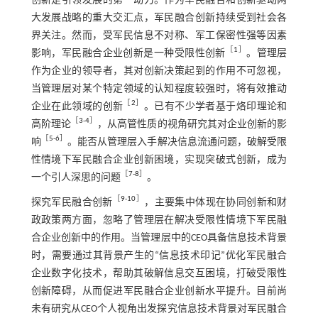
创新是引领发展的第一动力。作为军民融合和创新驱动两
大发展战略的重大交汇点，军民融合创新持续受到社会各
界关注。然而，受军民信息不对称、军工保密性强等因素
［
1
］
影响，军民融合企业创新是一种受限性创新
。管理层
作为企业的领导者，其对创新决策起到的作用不可忽视，
当管理层对某个特定领域的认知程度较强时，将有效推动
［
2
］
企业在此领域的创新
。已有不少学者基于烙印理论和
［
3
-
4
］
高阶理论
，从高管性质的视角研究其对企业创新的影
［
5
-
6
］
响
。能否从管理层入手解决信息流通问题，破解受限
性情境下军民融合企业创新困境，实现突破式创新，成为
［
7
-
8
］
一个引人深思的问题
。
［
9
-
10
］
探究军民融合创新
，主要集中体现在协同创新和财
政政策两方面，忽略了管理层在解决受限性情境下军民融
合企业创新中的作用。当管理层中的CEO具备信息技术背景
时，需要通过其背景产生的“信息技术印记”优化军民融合
企业数字化技术，帮助其破解信息交互困境，打破受限性
创新障碍，从而促进军民融合企业创新水平提升。目前尚
未有研究从CEO个人视角出发探究信息技术背景对军民融合