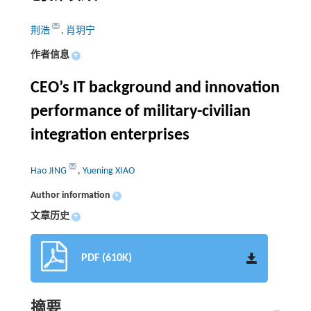
荆浩
,
肖玥宁
作者信息
+
CEO’s IT background and innovation
performance of military-civilian
integration enterprises
Hao JING
,
Yuening XIAO
Author information
+
文章历史
+
PDF (610K)
摘要