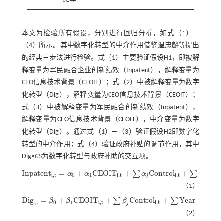
本文为检验所有假设，分别进行回归分析，如式（
1
）—
（
4
）所示。其中数字化转型的中介作用借鉴温忠麟等提出
的经典三步法进行检验。
式（1）
主要验证假设H1，即被解
释变量为军民融合企业创新绩效（Inpatent），解释变量为
CEO信息技术背景（CEOIT）；
式（2）
中被解释变量为数字
化转型（Dig），解释变量为CEO信息技术背景（CEOIT）；
式（3）
中被解释变量为军民融合创新绩效（Inpatent），
解释变量为CEO信息技术背景（CEOIT），中介变量为数字
化转型（Dig）。通过
式（1）
—（3）验证假设H2即数字化
转型的中介作用；
式（4）
验证政府补贴的调节作用，其中
Dig×
GS
为数字化转型与政府补助的交互项。
I
n
p
a
t
e
n
t
=
+
C
E
O
I
T
+
C
o
n
t
r
o
l
+
Y
e
a
r
∑
∑
α
α
α
I
n
p
a
t
e
n
t
,
t
=
α
0
+
α
1
C
E
O
I
T
i
,
t
+
∑
α
j
C
o
n
t
r
o
l
i
,
t
+
∑
Y
e
a
r
+
∑
F
i
r
m
+
ε
i
,
t
i
,
t
0
1
i
,
t
i
,
t
j
（1）
D
i
g
=
+
C
E
O
I
T
+
C
o
n
t
r
o
l
+
Y
e
a
r
+
F
i
∑
∑
∑
β
β
β
D
i
g
i
,
t
=
β
0
+
β
1
C
E
O
I
T
i
,
t
+
∑
β
j
C
o
n
t
r
o
l
i
,
t
+
∑
Y
e
a
r
+
∑
F
i
r
m
+
ε
i
,
t
i
,
t
i
,
t
0
1
i
,
t
j
（2）