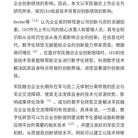
企业创新绩效的影响。因此，本文以军民融合上市企业为
研究样本，探究CEO信息技术背景对创新绩效的影响。
［
11
］
Becker等
认为企业家的特性是公司创新与否的关键因
素。CEO作为上市公司的核心决策人和管理人员，其专业知
识和从业经历也会从各方面影响企业的创新。在信息化时
代，数字化转型无疑能给企业的创新能力带来质变。根据
［
6
］
烙印理论
，在面对军民融合企业创新困境时，CEO的信
息技术背景能够帮助企业进行数字化转型，利用数字技术
解决因其自身特点导致的创新弊端，进而显著提升创新绩
效。
军民融合企业长期存在军与民二元体制分离导致的民企与
军企交流障碍，使其无法发挥自身的技术与资源优势，影
［
1
］
响成果转化效率
。成功的数字化转型正是解决军民融
合企业信息交流障碍的有效途径。具体来说，一方面，数
字化转型可以为企业创新提供建设数字化基础设施和数据
［
12
］
应用平台所需要的相关技术
，并建立良好的军民交流
机制，从而提高创新绩效水平。例如可以建立以技术转移