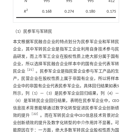
N
995
995
995
412
2
R
0.168
0.274
0.180
0.175
0
（1）民参军与军转民
本文根据军民融合企业的特点划分为民参军企业和军转民
企业，其中军转民企业是指军工企业利用自身技术参与民
品研发，而上市军工企业在股权性质上绝大部分属于国有
企业，所以选择军民融合企业样本中的国有企业代表军转
［
21
］
民企业
。民参军企业是指民营企业参与军工产品的生
产，民营企业在股权性质上属于非国有企业，所以将样本
企业中的非国有企业代表民参军企业。具体回归结果如
表5
所示，列（1）—（3）是民参军企业回归结果，列（4）—
（6）是军转民企业回归结果，表明在民参军企业中，CEO
信息技术背景能够通过数字化转型促进民参军企业创新绩
［
22
］
效的提升
。而在军转民企业中CEO信息技术背景对企
业创新绩效的提升及数字化转型的中介作用并不显著。可
能原因在于：一方面，绝大多数军转民企业股权性质为国