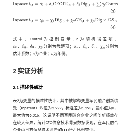
I
n
p
a
t
e
n
t
=
+
C
E
O
I
T
+
D
i
g
+
C
o
n
t
r
o
l
+
∑
δ
δ
δ
δ
I
n
p
a
t
e
n
t
,
t
=
δ
0
+
δ
1
C
E
O
I
T
i
,
t
+
δ
2
D
i
g
i
,
t
+
∑
δ
j
C
o
n
t
r
o
l
i
,
t
+
∑
Y
e
a
r
+
∑
F
i
r
m
+
ε
i
,
t
i
,
t
0
1
i
,
t
2
i
,
t
i
,
t
j
（3）
I
n
p
a
t
e
n
t
=
+
D
i
g
+
+
D
i
g
×
+
∑
χ
χ
χ
G
S
χ
G
S
χ
I
n
p
a
t
e
n
t
,
t
=
χ
0
+
χ
1
D
i
g
i
,
t
+
χ
2
G
S
i
,
t
+
χ
3
D
i
g
×
G
S
i
,
t
+
∑
χ
j
C
o
n
t
r
o
l
i
,
t
+
∑
Y
e
a
r
+
∑
F
i
r
i
,
t
i
,
t
i
,
t
0
1
2
3
i
,
t
（4）
式中：Control为控制变量；
ε
为随机误差项；
ε
、
、
、
、
、
、
α
β
δ
χ
分别为截距项；
α
β
δ
χ
分别为
0
0
0
0
n
n
α
0
、
β
0
、
δ
0
、
χ
0
α
n
、
β
n
、
δ
n
、
χ
n
n
n
估计系数；
i
为企业；
t
为年份。
i
t
2 实证分析
2.1 描述性统计
表2
为变量的描述性统计，其中被解释变量军民融合创新绩
效（Inpatent）均值为2.929，标准差为1.293，最小值为0，
最大值为6.016。这说明不同军民融合企业之间创新绩效存
在较大差异，统计CEO信息技术背景数据发现，在军民融合
企业中具有信息技术背景的CEO所占比例较少。