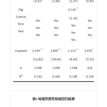
（2.67）
（2.84）
（2.37）
（0.82）
（0
**
Dig
0.135
Control
（2.16）
Yes
Yes
Yes
Y
Firm
Yes
Yes
Yes
Yes
Y
Year
Yes
Yes
Yes
Yes
Y
Yes
***
***
***
***
Constant
2.493
2.829
2.113
3.670
3.2
（12.82）
（18.04）
（8.60）
（9.52）
（19
N
1 098
1 098
1 098
624
6
2
R
0.142
0.320
0.148
0.136
0.
表6 地域异质性检验回归结果