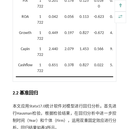
FIX
1
0.201
0.178
0.125
0.016
0.591
722
0
ROA
1
0.042
0.056
0.113
-0.623
0.230
722
Growth
1
0.449
0.197
0.827
-0.672
4.763
722
Capin
1
2.440
2.079
1.453
0.566
9.567
722
Cashflow
1
0.651
0.378
0.827
0.022
5.418
722
2.2 基准回归
本文应用Stata17.0统计软件对模型进行回归分析。首先进
行Hausman检验，根据检验结果，在回归分析中进一步控
制时间（Year）和个体（Firm），运用双重固定效应进行分
析。回归结果如
表3
所示。