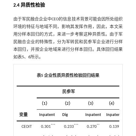
2.4 异质性检验
由于军民融合企业中CEO的信息技术背景可能会因所处组织
环境的特征与地域不同，影响其发挥作用，因此，本文采
用分样本回归的方式，来进一步考察这种异质性。由于军
民融合企业的特殊性，分为军转民和民参军企业进行分样
本回归，并按企业地域来进行分样本回归。具体回归结果
如表
5
、
6
所示。
表5 企业性质异质性检验回归结果
民参军
军转
（1）
（2）
（3）
（4）
（5
变量
Inpatent
Dig
Inpatent
Inpatent
Dig
***
***
**
CEOIT
0.301
0.233
0.270
0.139
0.