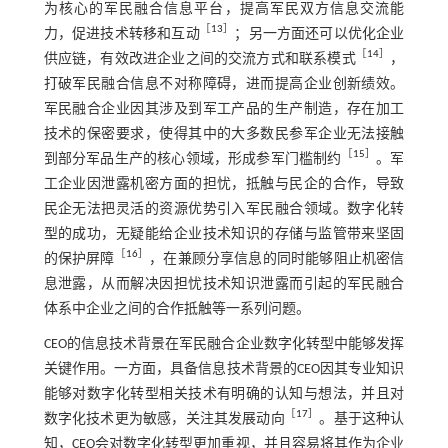
为核心的军民融合信息平台，提高军民双方信息交流能
［
13
］
力，促进技术转移和互动
；另一方面还可以优化企业
［
14
］
供应链，有效改进企业之间的交流方式和联系模式
，
打破军民融合信息不对称障碍，进而提高企业创新绩效。
军民融合企业因其涉及到军工产品的生产制造，存在加工
技术的保密要求，使得其中的大多数民参军企业无法接触
［
15
］
到部分军品生产的核心领域，形成参军门槛制约
。军
工企业因泄露机密方面的担忧，抵触与民企的合作，导致
民企无法把灵活的资源优势引入军民融合领域。数字化转
型的成功，无疑能给企业技术知识的存储与监管带来坚固
［
16
］
的保护屏障
，在兼顾分享信息的同时能够阻止机密信
息泄露，从而解决因担忧技术知识泄露而引起的军民融合
体系中企业之间的合作抵触等一系列问题。
CEO的信息技术背景在军民融合企业数字化转型中能够发挥
关键作用。一方面，具备信息技术背景的CEO因其专业知识
能够对数字化转型相关技术有明确的认知与想法，并且对
［
17
］
数字化技术更为敏感，关注其发展动向
。基于这种认
知，CEO会对数字化转型更加重视，并且容易将其作为企业