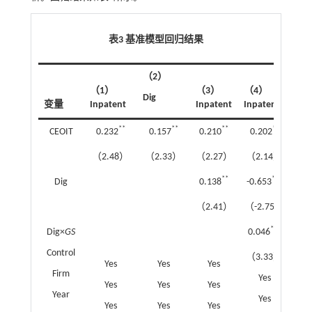
表3 基准模型回归结果
（2）
（1）
（3）
（4）
Dig
变量
Inpatent
Inpatent
Inpatent
**
**
**
**
CEOIT
0.232
0.157
0.210
0.202
（2.48）
（2.33）
（2.27）
（2.14）
**
***
Dig
0.138
-0.653
（2.41）
（-2.75）
***
Dig×
GS
0.046
Control
（3.33）
Yes
Yes
Yes
Firm
Yes
Yes
Yes
Yes
Year
Yes
Yes
Yes
Yes