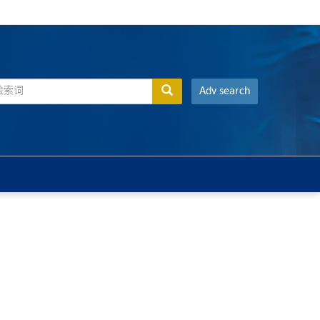
Adv search