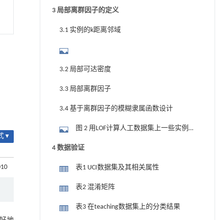
度值
3 局部离群因子的定义
3.1 实例的k距离邻域
3.2 局部可达密度
3.3 局部离群因子
3.4 基于离群因子的模糊隶属函数设计
图 2 用LOF计算人工数据集上一些实例的
 ▾
模糊隶属值
4 数据验证
010
表1 UCI数据集及其相关属性
表2 混淆矩阵
表3 在teaching数据集上的分类结果