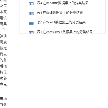
较好地
表4 在hepatitis数据集上的分类结果
决策
样本赋
表5 在Ecoli数据集上的分类结果
是该
表6 在Yeast1数据集上的分类结果
密集
［
2
］
表7 在chess-krvk-1数据集上的分类结果
先验信
利用纳米结构增强水产养殖安全性——危害物
[1]
表8 在chess-krvk-3数据集上的分类结果
密度
检测与去除
被定
Engineering
. 2026, Vol.58(3): 1-303
表9 在chess-krvk-4数据集上的分类结果
的模糊支
https://doi.org/10.1016/j.eng.2025.07.044
强的鲁
5 结论
基于机器学习揭示二氢杨梅素抑制TGF-β/ALK5
然后根
[2]
参考文献
信号通路治疗肺纤维化的新机制
将信
Engineering
. 2026, Vol.58(3): 1-303
局部
基金资助
https://doi.org/10.1016/j.eng.2025.10.017
声点
用于废旧聚烯烃高效氢解的熵工程策略
[3]
Engineering
. 2026, Vol.58(3): 1-303
布均
https://doi.org/10.1016/j.eng.2025.04.030
当数