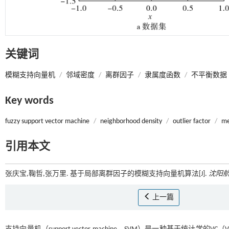
关键词
模糊支持向量机
/
邻域密度
/
离群因子
/
隶属度函数
/
不平衡数据
Key words
fuzzy support vector machine
/
neighborhood density
/
outlier factor
/
me
引用本文
张庆宝,鞠哲,张万里. 基于局部离群因子的模糊支持向量机算法[J].
沈阳
上一篇