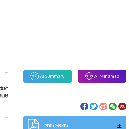
AI Summary
AI Mindmap
本敏
度的
PDF (949KB)