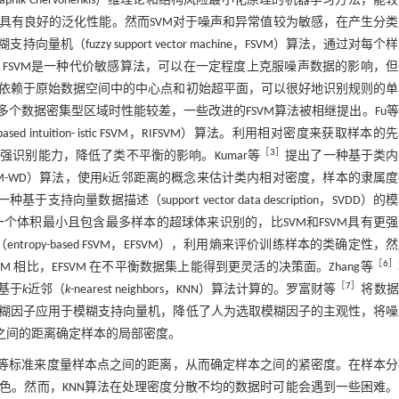
C（Vapnik Chervonenkis）维理论和结构风险最小化原理的机器学习方法，能
具有良好的泛化性能。然而SVM对于噪声和异常值较为敏感，在产生分类
机（fuzzy support vector machine，FSVM）算法，通过对每个
FSVM是一种代价敏感算法，可以在一定程度上克服噪声数据的影响，但
依赖于原始数据空间中的中心点和初始超平面，可以很好地识别规则的单
个数据密集型区域时性能较差，一些改进的FSVM算法被相继提出。Fu等
d intuition- istic FSVM，RIFSVM）算法。利用相对密度来获取样本的
［
3
］
识别能力，降低了类不平衡的影响。Kumar等
提出了一种基于类内
，FSVM-WD）算法，使用
k
近邻距离的概念来估计类内相对密度，样本的隶属度
基于支持向量数据描述（support vector data description，SVDD）
异常点是由一个体积最小且包含最多样本的超球体来识别的，比SVM和FSVM具有更
opy-based FSVM，EFSVM），利用熵来评价训练样本的类确定性，
［
6
］
M 相比，EFSVM 在不平衡数据集上能得到更灵活的决策面。Zhang等
［
7
］
基于
k
近邻（
k
-nearest neighbors，KNN）算法计算的。罗富财等
将数据
糊因子应用于模糊支持向量机，降低了人为选取模糊因子的主观性，将噪
之间的距离确定样本的局部密度。
离等标准来度量样本点之间的距离，从而确定样本之间的紧密度。在样本分
色。然而，KNN算法在处理密度分散不均的数据时可能会遇到一些困难。