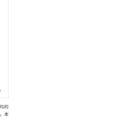
e
均的
，本