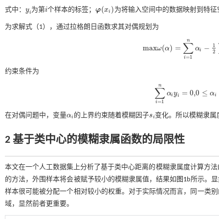
(
)
式中：
y
为第
i
个样本的标签；
φ
x
为将输入空间中的数据映射到特征
y
i
i
φ
(
x
i
)
i
i
为求解
式（1）
，通过拉格朗日函数求其对偶规划为
n
∑
1
m
a
x
(
)
=
−
ω
α
α
m
a
x
ω
(
α
)
=
∑
i
=
1
n
α
i
-
1
2
∑
i
=
1
n
i
2
=
1
i
约束条件为
n
∑
=
0,0
≤
α
y
α
i
i
∑
i
=
1
n
α
i
y
i
=
0,0
≤
α
i
≤
C
s
i
,
i
=
i
=
1
i
在对偶问题中，变量
α
的上界约束随着模糊因子
s
变化。所以模糊隶属
α
i
s
i
i
i
2 基于类中心的模糊隶属函数的局限性
本文在一个人工数据集上分析了基于类中心距离的模糊隶属度计算方法
的方法，外围样本将会被赋予较小的模糊隶属值，结果如
图1
b所示。
样本很可能被分配一个相对较小的权重。对于实际情况而言，同一类别
域，显然前者更重要。