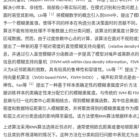
支持向量机（support vector machine，SVM）是一种基于统计学的V
解决小样本、非线性、局部极小等实际问题，在模式识别和分类问题上
［
1
］
面时易受其影响。Lin等
将模糊数学的概念引入到SVM中，提出了模糊支持向量
予一个模糊隶属值，使得不同的样本在构造分类决策面时的贡献不同。
算法不能有效地处理不平衡数据上的分类问题，该算法的隶属度计算仅
区域数据。然而，由于过度依赖中心点的计算，该算法在面对不规则或多
提出了一种新的基于相对密度的直觉模糊支持向量机（relative density-base
息，并通过引入直觉模糊评分函数进一步提高了模型对噪声或离群点的强
信息的模糊支持向量机（FSVM with within-class density information
［
4
］
义为
k
近邻距离的倒数，具有较高的鲁棒性和容错性。Liu等
提出了一种
持向量机算法（SVDD-based FSVM，FSVM-SVDD），噪声和
［
5
］
棒性。Fan等
提出了一种基于样本类确定性的模糊隶属度评价方法（entr
据训练样本的类确定性来分配它们的模糊隶属度。与传统的 SVM 和 FSV
息熵与归一化的类中心距离相结合，得到模糊隶属函数，其中信息熵是
密度和数据特征距离引入模糊聚类，并将聚类得到的模糊隶属度作为模
和孤立点对分类造成的影响降至最低。该方法使用KNN算法根据样本点
上述算法采用KNN算法选择近邻点时，通常使用欧氏距离或曼哈顿距
匀且类别界限清晰的情况下。这种方法在分类和回归问题中表现尤为出