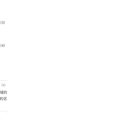
（3）
（4）
［
1
］
域的
的区