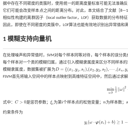
据中存在不同密度的类簇时，使用统一的距离度量标准可能无法准确反
它们可能会改变样本点之间的距离分布。对此，本文结合了文献［
8
—
相似性构建的离群因子（local outlier factor，LOF）获取
因此，即使在不同密度的类簇中，LOF算法也能有效地识别出异常值和
1 模糊支持向量机
在处理噪声和异常值时，SVM对每个样本同等对待，每个样本的误分
每个样本对一个类的模糊归属，通过引入模糊隶属度来区分不同样本的
=
{
(
,
,
)
,
(
,
,
)
,
⋯
,
(
,
模糊隶属度，数据集被扩展为
D
x
y
s
x
y
s
x
y
D
=
{
(
x
1
,
y
1
,
s
1
)
,
(
x
n
,
y
n
,
1
1
2
2
1
2
n
(
x
2
,
y
2
,
s
2
)
,
⋯
,
FSVM首先将输入空间中的样本点映射到高维特征空间中，然后通过求
2
1
m
i
n
∥
∥
ω
m
i
n
ω
,
b
1
2
ω
2
2
,
ω
b
>
0
式中：
C
是惩罚参数；
ξ
为第
i
个样本点的松弛变量；
n
为样本数；
s
C
>
0
ξ
i
i
n
s
i
约束条件为
(
⋅
(
)
+
)
≥
1
−
y
ω
φ
x
b
i
y
i
(
ω
⋅
φ
(
x
i
)
+
b
)
≥
1
-
ξ
i
,
ξ
i
≥
0
,
i
=
1,
i