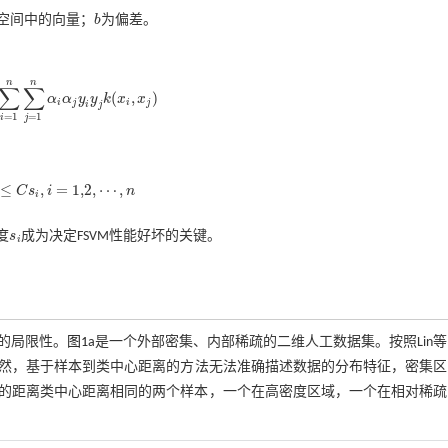
空间中的向量；
b
为偏差。
b
n
n
∑
∑
(
,
)
α
α
y
y
k
x
x
∑
j
=
1
n
α
i
α
j
y
i
y
j
k
(
x
i
,
x
j
)
i
j
i
j
i
j
=
1
=
1
i
j
≤
,
=
1,2
,
⋯
,
C
s
i
n
i
1,2
,
⋯
,
n
度
s
成为决定FSVM性能好坏的关键。
s
i
i
的局限性。
图1
a是一个外部密集、内部稀疏的二维人工数据集。按照Lin等
显然，基于样本到类中心距离的方法无法准确描述数据的分布特征，密集区
的距离类中心距离相同的两个样本，一个在高密度区域，一个在相对稀疏