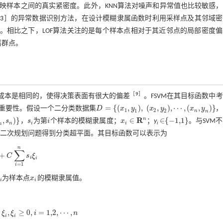
映样本之间的真实紧密度。此外，KNN算法对噪声和异常值也比较敏感，
13
］的异常数据识别方法，在设计模糊隶属函数时利用采样点及其邻域密
数据的分布特征。相比之下，LOF算法关注的是每个样本点相对于其近邻点的局部密度
离群点。
［
9
］
类成本是相同的，使得决策表面有很大的偏差
。FSVM在其目标函数中
=
{
(
,
)
,
(
,
)
,
⋯
,
(
,
)
}
重要性。假设一个二分类数据集
D
x
y
x
y
x
y
，
1
2
1
2
n
D
=
{
(
x
1
,
y
1
)
,
(
x
2
,
y
2
)
,
⋯
,
(
x
n
,
y
n
)
}
n
R
n
,
)
}
∈
∈
{
−
1,1
}
s
，
s
为第
i
个样本的模糊隶属度；
x
；
y
。与SVM
s
n
)
}
s
i
i
-
1,1
n
i
i
i
x
i
∈
R
n
∈
n
解二次规划问题得到分类超平面。其目标函数可以表示为
n
∑
+
C
s
ξ
+
C
∑
i
=
1
n
s
i
ξ
i
i
i
=
1
i
为样本点
x
的模糊隶属值。
i
x
i
i
i
,
≥
0
,
=
1,2
,
⋯
,
ξ
ξ
i
n
2
,
⋯
,
n
i
i