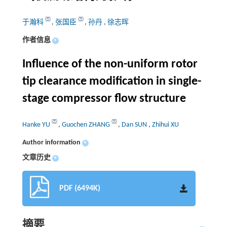
于瀚科
,
张国臣
,
孙丹
,
徐志晖
作者信息
+
Influence of the non-uniform rotor
tip clearance modification in single-
stage compressor flow structure
Hanke YU
,
Guochen ZHANG
,
Dan SUN
,
Zhihui XU
Author information
+
文章历史
+
PDF (6494K)
摘要