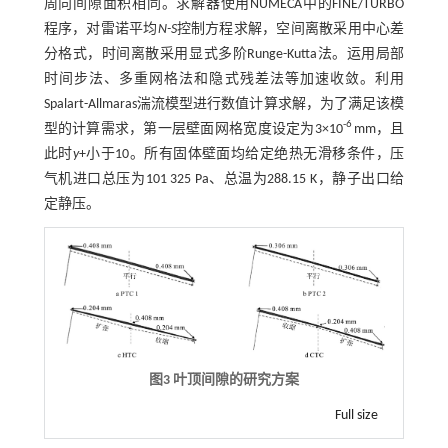
周向间隙面积相同。求解器使用NUMECA中的FINE/TURBO
程序，对雷诺平均
N-S
控制方程求解，空间离散采用中心差
分格式，时间离散采用显式多阶Runge-Kutta法。运用局部
时间步法、多重网格法和隐式残差法等加速收敛。利用
Spalart-Allmaras湍流模型进行数值计算求解，为了满足该模
-6
型的计算需求，第一层壁面网格宽度设定为3×10
mm，且
此时
y
+小于10。所有固体壁面均给定绝热无滑移条件，压
气机进口总压为101 325 Pa、总温为288.15 K，静子出口给
定静压。
图3 叶顶间隙的研究方案
Full size