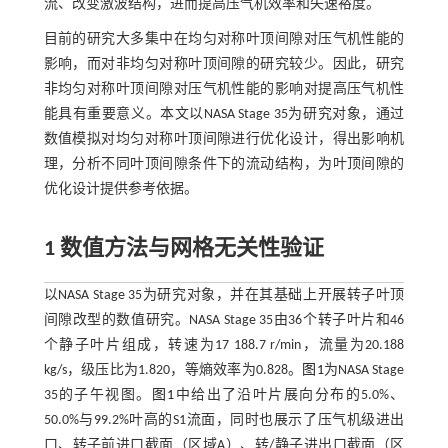
流、改变激波结构，进而提高压气机效率和失速裕度。
目前的研究大多集中在均匀对称叶顶间隙对压气机性能的
影响，而对非均匀对称叶顶间隙的研究较少。因此，研究
非均匀对称叶顶间隙对压气机性能的影响对提高压气机性
能具有重要意义。本文以NASA Stage 35为研究对象，通过
数值模拟对均匀对称叶顶间隙进行优化设计，得出影响机
理，分析不同叶顶间隙条件下的流动结构，为叶顶间隙的
优化设计提供参考依据。
1 数值方法与网格无关性验证
以NASA Stage 35为研究对象，并在其基础上开展转子叶顶
间隙改型的数值研究。NASA Stage 35由36个转子叶片和46
个静子叶片组成，转速为17 188.7 r/min，流量为20.188
kg/s，级压比为1.820，等熵效率为0.828。
图1
为NASA Stage
35的子午视图。
图1
中给出了沿叶片展向分布的5.0%、
50.0%与99.2%叶高的S1流面，同时也展示了压气机级进出
口、转子前进口截面（区域A）、转/静子进出口截面（区