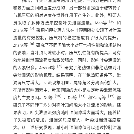
指出，叶尖泄漏流由两部分组成：一部分是由压力面
和吸力面之间的压差形成的；另一部分则是由于旋转转子
与机匣壁的相对速度在惯性作用下产生的。此外，科研人
［
6
］
员采取了多种方法来控制叶尖泄漏流量。Mao等
和
［
7
］
Zhang等
采用机匣处理方法在叶顶间隙处实现了对泄漏
流量的有效控制，压气机的稳定裕度有了很大的提升。
［
8
］
Zhang等
研究了不同间隙大小对压气机性能和流场结构
的影响，当叶顶间隙较小时，压气机性能有所提高，可有
效地控制泄漏流强度和激波强度。同时，影响叶尖泄漏流
［
9
］
的因素很多。Arshad等
研究了绝热壁和非绝热壁对叶
尖泄漏涡的影响机理。结果表明，在非绝热壁条件下，泄
漏涡尺寸增大，回流现象明显，尾缘角区分离面积扩大。
在所有影响因素中，叶顶间隙的大小是决定叶尖泄漏流强
［
10
］
［
11
］
［
12
］
度的主要原因。Du等
、De等
和Xiang等
都
研究了不同转子均匀对称叶顶间隙大小对流场的影响。结
果表明，叶尖泄漏流强度随叶顶间隙增大而增大，随着转
子失稳度的增加，泄漏涡尺度变大，叶尖泄漏流强度变
大。从上述研究发现，减小叶顶间隙值可以通过控制泄漏