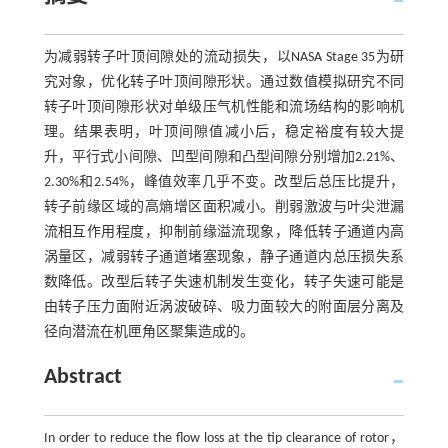
为减弱转子叶顶间隙处的流动损失，以NASA Stage 35为研
究对象，优化转子叶顶间隙形状。通过数值模拟研究不同
转子叶顶间隙形状对单级压气机性能和流场结构的影响机
理。结果表明，叶顶间隙值减小后，稳定裕度有较大提
升，平行式小间隙、凹型间隙和凸型间隙分别增加2.21%、
2.30%和2.54%，峰值效率几乎不变。改型后总压比提升，
转子前缘区域的高熵增区面积减小。削弱激波与叶尖泄漏
流相互作用程度，抑制前缘溢流现象，降低转子通道内高
涡量区，减弱转子通道堵塞现象，静子通道内总压损失系
数降低。改型后转子失速机制发生变化，转子失速可能是
由转子压力面附近涡波破碎、吸力面较大的附面层分离及
径向潜流在机匣角区聚集造成的。
Abstract
In order to reduce the flow loss at the tip clearance of rotor，