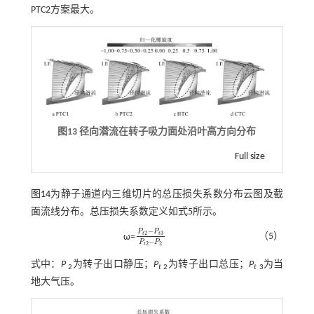
PTC2方案最大。
图13 径向潜流在转子吸力面处沿叶高方向分布
Full size
图14
为静子通道内三维切片的总压损失系数分布云图及截
面流线分布。总压损失系数定义如
式5
所示。
−
P
P
2
3
t
t
（5）
ω=
P
t
2
-
P
t
3
P
t
2
-
P
2
−
P
P
2
2
t
式中：
P
为转子出口静压；
P
为转子出口总压；
P
为当
2
t
2
t
3
地大气压。