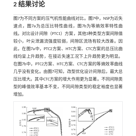
2 结果讨论
图7
为不同方案的压气机性能曲线对比。
图7
中，NSP为近失
速点，
图7
a为总压比特性曲线，
图7
b为等熵效率特性曲
线。对比设计间隙（PTC1）方案，其他3种类型方案间隙值
较小，叶尖泄漏流强度较弱，间隙区流场有较大改善。因
此，在
图7
a中，PTC2方案、HTC方案、CTC方案的总压比曲
线均呈上升趋势，在接近失速工况下上升趋势更为明显。
在
图7
b中，PTC2方案、HTC方案、CTC方案的等熵效率曲线
几乎没有变化。由
图7
可知，改型优化设计间隙后，最大总
压比增大。其中CTC方案的增大作用更为显著。不同间隙类
型的峰值效率基本不变，不同间隙类型的稳定裕度也显著
增加。