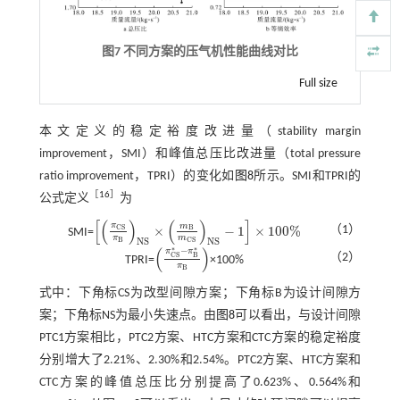
图7 不同方案的压气机性能曲线对比
Full size
本文定义的稳定裕度改进量（stability margin
improvement，SMI）和峰值总压比改进量（total pressure
ratio improvement，TPRI）的变化如
图8
所示。SMI和TPRI的
［
16
］
公式定义
为
[
(
)
(
)
]
π
m
×
−
1
×
100
%
C
S
（1）
B
SMI=
π
C
S
π
B
N
S
×
m
B
m
C
S
N
S
-
1
×
100
%
π
m
B
C
S
N
S
N
S
(
)
−
*
*
π
π
B
（2）
C
S
TPRI=
×100%
π
C
S
*
-
π
B
*
π
B
π
B
式中：下角标CS为改型间隙方案；下角标B为设计间隙方
案；下角标NS为最小失速点。由
图8
可以看出，与设计间隙
PTC1方案相比，PTC2方案、HTC方案和CTC方案的稳定裕度
分别增大了2.21%、2.30%和2.54%。PTC2方案、HTC方案和
CTC方案的峰值总压比分别提高了0.623%、0.564%和