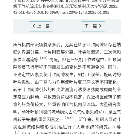
于瀚科,张国臣,孙丹,徐志晖. 非均匀转子叶顶间隙改型对单
级压气机流场结构的影响[J].
沈阳航空航天大学学报
, 2025,
42(01): 45-56 DOI:10.3969/j.issn.2095-1248.2025.01.005
上一篇
下一篇
压气机内部流场复杂多变，尤其在转子叶顶间隙区存在端
壁边界层分离、叶片附面层分离、叶尖泄漏涡、二次流和
［
1
-
2
］
多次泄漏流等
情况，但在压气机工作过程中，叶顶间
隙随着飞行历程不同而发生的变化是不可避免的。同时，
不确定性因素会使叶顶间隙发生，如加工误差、旋转时的
叶片振动、由于离心力作用使叶片变形伸长等不同变化。
转子叶顶间隙引起的叶尖泄漏流可诱发沿弦向或周向的非
定常压力脉动，导致热负荷极不稳定，靠近机匣或转子前
缘的热负荷较大，严重影响压气机内部流场。大量研究表
明，动叶叶顶间隙的流动损失占总气动损失的1/3，是压气
［
3
-
4
］
机转子失速的重要因素之一
。近年来，科研人员对叶
尖泄漏流结构和形成机理进行了大量系统的研究。Lu等
［
5
］