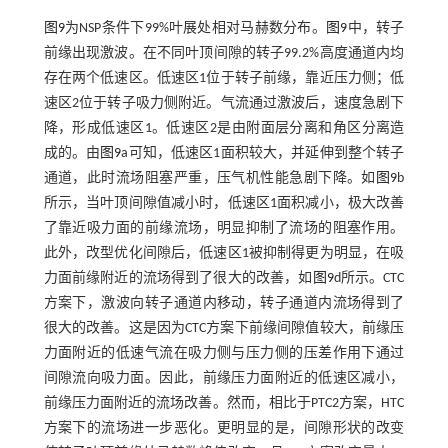
图9
为NSP条件下99%叶展处相对马赫数分布。
图9
中，转子
前缘出现激波。在不同叶顶间隙的转子99.2%高度通道内均
存在两个低速区。低速区1位于转子前缘，靠近压力侧；低
速区2位于转子吸力侧附近。气流通过激波后，速度急剧下
降，形成低速区1。低速区2是由附面层分离和角区分离造
成的。由
图9
a可知，低速区1面积较大，并延伸到整个转子
通道，此时流场阻塞严重，压气机性能急剧下降。如
图9
b
所示，当叶顶间隙值减小时，低速区1面积减小，极大改善
了靠近吸力面的前缘流场，明显抑制了流场的阻塞作用。
此外，改型优化间隙后，低速区1被抑制得更为明显，在吸
力面前缘附近的流场得到了很大的改善，如
图9
d所示。CTC
方案下，激波向转子通道内移动，转子通道内流场得到了
很大的改善。这是因为CTC方案下前缘间隙值较大，前缘压
力面附近的低速气流在吸力侧与压力侧的压差作用下通过
间隙流向吸力面。因此，前缘压力面附近的低速区减小，
前缘压力面附近的流场改善。然而，相比于PTC2方案，HTC
方案下的流场进一步恶化。更明显的是，间隙形状的改变