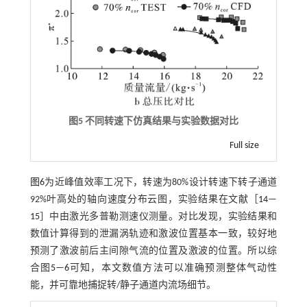
图5 不同转速下仿真结果与实验数据对比
Full size
图6
为近峰值效率工况下，转速为80%设计转速下转子通道
92%叶高处的轴向速度分布云图，实验结果在文献［
14
—
15
］中由激光多普勒测速仪测量。对比发现，实验结果和
数值计算得到的泄漏涡轨迹和激波位置基本一致，较好地
预测了激波前后主间隙气流的位置及激波的位置。所以综
合图
5
—
6
可知，本文数值方法可以准确预测整体气动性
能，并可靠地捕捉转/静子通道内流场细节。