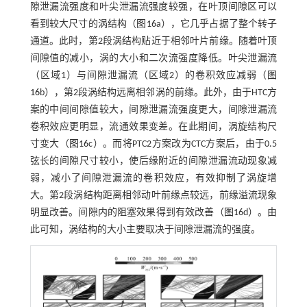
隙泄漏流强度和叶尖泄漏流强度较强，在叶顶间隙区可以
看到较大尺寸的涡结构（
图16
a），它几乎占据了整个转子
通道。此时，第2段涡结构贴近于相邻叶片前缘。随着叶顶
间隙值的减小，涡的大小和二次流强度降低。叶尖泄漏流
（区域1）与间隙泄漏流（区域2）的卷积效应减弱（
图
16
b），第2段涡结构远离相邻涡的前缘。此外，由于HTC方
案的中间间隙值较大，间隙泄漏流强度更大，间隙泄漏流
卷积效应更明显，流通效果变差。在此期间，涡旋结构尺
寸变大（
图16
c）。而将PTC2方案改为CTC方案后，由于0.5
弦长的间隙尺寸较小，使后缘附近的间隙泄漏流动现象减
弱，减小了间隙泄漏流的卷积效应，有效抑制了涡旋增
大。第2段涡结构距离相邻动叶前缘点较远，前缘溢流现象
明显改善。间隙内的阻塞效果得到有效改善（
图16
d）。由
此可知，涡结构的大小主要取决于间隙泄漏流的强度。