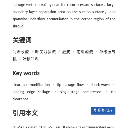
leakage vortex breaking near the rotor pressure surface，large
boundary layer separation area on the suction surface，and
spanwise underflow accumulation in the corner region of the
shroud.
关键词
间隙改型
/
叶尖泄漏流
/
激波
/
前缘溢流
/
单级压气
机
/
叶顶间隙
Key words
clearance modification
/
tip leakage flow
/
shock wave
/
leading edge spillage
/
single-stage compressor
/
tip
clearance
引用格式 ▾
引用本文