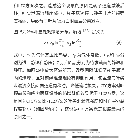
和HTC方案次之。造成这个现象的原因是转子通道激波后
移，叶尖泄漏流强度减小，转子尾迹撞击静子叶片前缘强
度减弱，导致静子叶片吸力面附面层分离减弱。
［
18
］
图15
为99%叶展处的熵增分布。熵增
定义为
T
P
o
u
t
o
u
t
（6）
Δ
s
=
c
ln
-
R
ln
T
o
u
t
T
i
n
P
o
u
t
P
i
n
p
g
T
P
i
n
i
n
式中：
c
为气体定压比热容；
R
为气体常数；
T
和
P
分
p
g
in
in
别为进口静温和静压；
T
和
P
分别为待求截面的静温和
out
out
静压。如
图15
中放大区域所示，改型间隙降低了转子通道
内的熵增，且对前缘溢流现象有抑制作用，使主流与叶尖
泄漏流交接面向通道内移动，降低流动损失。CTC方案对叶
顶前缘和吸力面尾缘处的熵增降低效果优于PTC2方案，这
是因为CTC方案比PTC2方案的叶尖泄漏流强度和附面层分离
程度都小（如
图8
所示），这也是CTC方案稳定裕度最高的
原因之一。