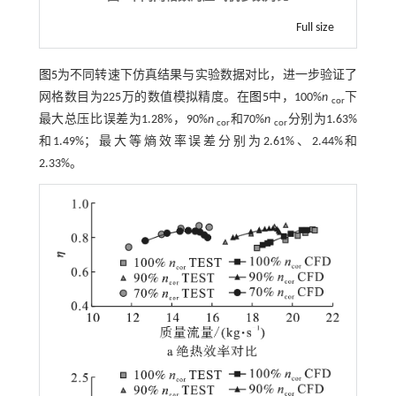
Full size
图5
为不同转速下仿真结果与实验数据对比，进一步验证了
网格数目为225万的数值模拟精度。在
图5
中，100%
n
下
cor
最大总压比误差为1.28%，90%
n
和70%
n
分别为1.63%
cor
cor
和1.49%；最大等熵效率误差分别为2.61%、2.44%和
2.33%。