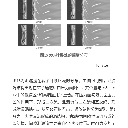
图15
99%
叶展处的熵增分布
Full size
图16
为泄漏流在转子叶顶区域的分布。由
图14
可知，泄漏
涡结构出现在转子通道进口压力面附近，其位置与
图8
、
图
12
中的低速区1和高熵区几乎重合。在压力面与吸力面压力
差的作用下，形成二次流。泄漏流与二次流相互交织，形
成泄漏涡结构。从
图16
可以看出，涡旋结构分为2段，第1
段为叶尖泄漏流形成的涡结构，第2段为间隙泄漏流形成的
涡结构，间隙泄漏流主要来自0.5弦长位置。PTC1方案的间