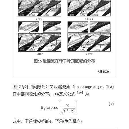
图16 泄漏流在转子叶顶区域的分布
Full size
图17
为叶顶间隙处叶尖泄漏流角（tip leakage angle，TLA）
［
19
］
在中部间隙处的分布。TLA定义公式
为
[
]
（7）
V
a
β
=arccos
V
a
V
2
-
V
r
2
a
√
2
2
−
V
V
r
式中：下角标a为轴向；下角标r为径向。