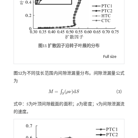
图11 扩散因子沿转子叶展的分布
Full size
图12
为不同弦长范围内间隙泄漏量分布。间隙泄漏量公式
为
=
(
)
d
∫
M
ρ
ν
S
（3）
M
=
∫
S
(
ρ
ν
)
d
S
S
式中：
S
为叶顶间隙截面的面积；
ρ
为密度；
v
为间隙泄漏流
的速度。