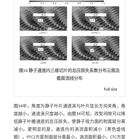
图14 静子通道内三维切片的总压损失系数分布云图及
截面流线分布
Full size
图14
中，角度为静子叶片通道涡与叶片弦长方向夹角，角
度越小，通道涡尺度越小。由
图14
可知，改型间隙可以降
低静子叶栅通道的总压损失，使静子吸力面的附面层分离
减小。更明显的是，通道内的涡流面积减小（黑色虚线
圈）。PTC2方案附面层分离最小，涡流面积最小，CTC方案