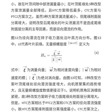
小，故在叶顶间隙中部泄漏量最小；在叶顶尾缘处3种改型
方案泄漏量全部降低，且HTC方案降低最多，CTC方案与
PTC2方案次之。虽然3种方案泄漏流量减小，但尾缘附面层
分离增大，说明改型后尾缘处的叶尖泄漏流不是造成尾缘
附面层分离的主导因素，而是径向潜流的作用。
图13
为径向潜流在转子吸力面处沿叶高方向分布。
图13
［
16
-
17
］
中，LE代表叶片前缘。无量纲螺旋度
定义为
→
→
（4）
ξ
w
=
H
H
n
=
ξ
→
w
→
ξ
→
w
→
n
→
∣
∣
→
∣
∣
∣
∣
ξ
w
∣
∣
∣
∣
→
→
→
式中：
ξ
为涡量向量；
w
为相对速度向量；|
w
|为相对
ξ
→
w
→
w
→
→
速度的模；|
ξ
|为绝对涡向量。由
图13
可知，3种改型方
ξ
→
案叶顶尾缘处径向潜流强度增大，向机匣聚集的趋势增
大，且无量纲螺旋度数值更接近于1，说明机匣角区涡缠绕
紧密，故3种改型方案转子吸力面尾缘处附面层分离增大。
但是，HTC方案相比于PTC2方案和CTC方案的径向潜流强度
小，故HTC方案尾缘附面层分离强度最小，CTC方案次之，