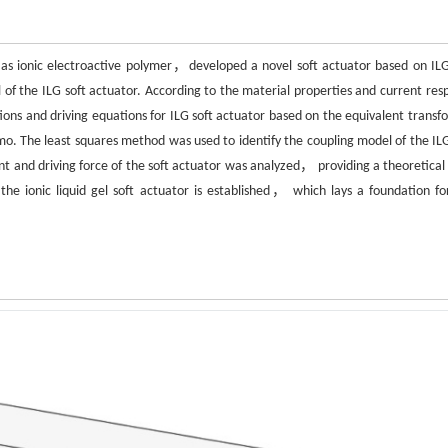
）as ionic electroactive polymer，developed a novel soft actuator based on IL
 of the ILG soft actuator. According to the material properties and current res
ons and driving equations for ILG soft actuator based on the equivalent transf
. The least squares method was used to identify the coupling model of the ILG
 and driving force of the soft actuator was analyzed， providing a theoretical 
the ionic liquid gel soft actuator is established， which lays a foundation fo