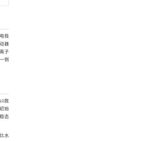
电极
动器
离子
一侧
LG致
初始
稳态
比水