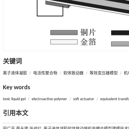
关键词
离子液体凝胶
/
电活性聚合物
/
软体致动器
/
等效变压器模型
/
机
Key words
ionic liquid gel
/
electroactive polymer
/
soft actuator
/
equivalent trans
引用本文
田广平,蔡永建,张成红. 离子液体凝胶软体致动器机电耦合模型建模技术[J