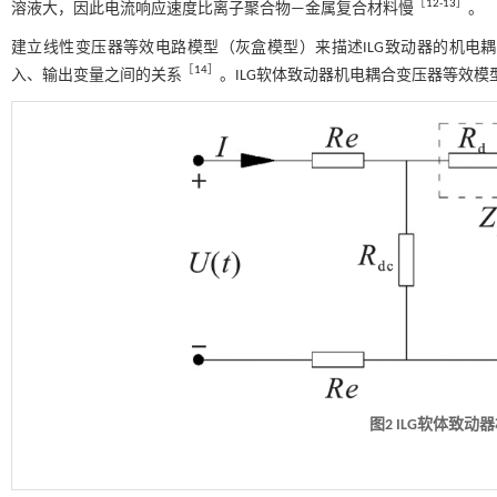
［
12
-
13
］
溶液大，因此电流响应速度比离子聚合物—金属复合材料慢
。
建立线性变压器等效电路模型（灰盒模型）来描述ILG致动器的机电
［
14
］
入、输出变量之间的关系
。ILG软体致动器机电耦合变压器等效模
图2
ILG
软体致动器