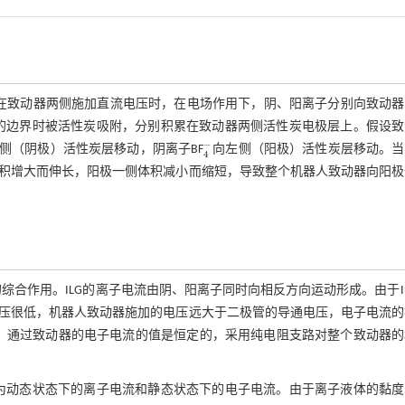
在致动器两侧施加直流电压时，在电场作用下，阴、阳离子分别向致动器
触的边界时被活性炭吸附，分别积累在致动器两侧活性炭电极层上。假设致
−
侧（阴极）活性炭层移动，阴离子BF
向左侧（阳极）活性炭层移动。当
4
-
4
积增大而伸长，阳极一侧体积减小而缩短，导致整个机器人致动器向阳极
综合作用。ILG的离子电流由阴、阳离子同时向相反方向运动形成。由于I
压很低，机器人致动器施加的电压远大于二极管的导通电压，电子电流的
，通过致动器的电子电流的值是恒定的，采用纯电阻支路对整个致动器的
现为动态状态下的离子电流和静态状态下的电子电流。由于离子液体的黏度