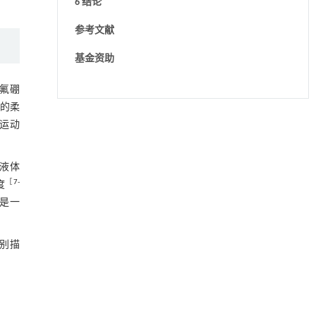
6 结论
参考文献
基金资助
四氟硼
的柔
用于宽浓度范围高效捕集CO₂及低能耗再生的新
[1]
运动
型酮基IPDA相变吸收剂
Engineering
. 2026, Vol.58(3): 1-303
https://doi.org/10.1016/j.eng.2025.05.008
子液体
［
7
-
度
动力学引导的聚对苯二甲酸乙二酯可控低聚解
[2]
程是一
聚及其定制化高性能聚合物升级回收
Engineering
. 2026, Vol.58(3): 1-303
https://doi.org/10.1016/j.eng.2026.02.010
分别描
基于机器学习揭示二氢杨梅素抑制TGF-β/ALK5
[3]
信号通路治疗肺纤维化的新机制
Engineering
. 2026, Vol.58(3): 1-303
https://doi.org/10.1016/j.eng.2025.10.017