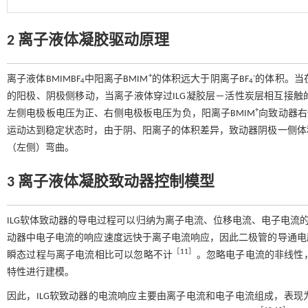
2 离子液体凝胶驱动原理
+
-
离子液体BMIMBF
中阳离子BMIM
的体积远大于阴离子BF
的体积。当
4
4
的阳极、阴极侧移动，当离子液体穿过ILG凝胶层－活性炭层相互接
+
左侧电极板电压为正、右侧电极板电压为负，阳离子BMIM
向致动器右
运动达到稳定状态时，由于阴、阳离子的体积差异，致动器阴极一侧体
（左侧）弯曲。
3 离子液体凝胶致动器控制模型
ILG软体致动器的导电过程可以归纳为离子电流、位移电流、电子电流的
动器中电子电流的响应速度远快于离子电流响应，因此二极管的导通电
［
11
］
瞬态过程与离子电流相比可以忽略不计
。忽略电子电流的非线性
特性进行建模。
因此，ILG软致动器的电流响应主要由离子电流和电子电流组成，表