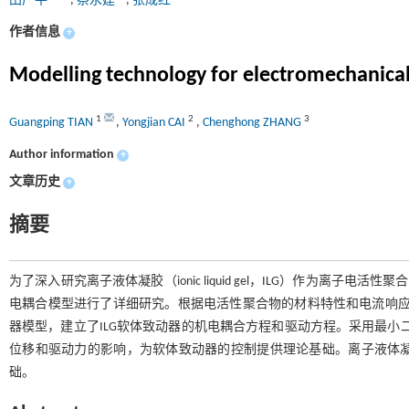
田广平
,
蔡永建
,
张成红
作者信息
+
Modelling technology for electromechanical 
1
2
3
Guangping TIAN
,
Yongjian CAI
,
Chenghong ZHANG
Author information
+
文章历史
+
摘要
为了深入研究离子液体凝胶（ionic liquid gel，ILG）作为离子
电耦合模型进行了详细研究。根据电活性聚合物的材料特性和电流响应规律，
器模型，建立了ILG软体致动器的机电耦合方程和驱动方程。采用最小
位移和驱动力的影响，为软体致动器的控制提供理论基础。离子液体
础。