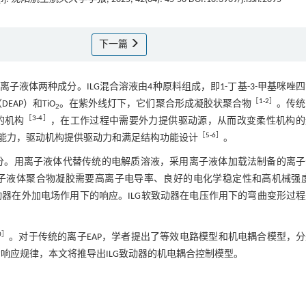
下一篇
液体两种成分。ILG混合溶液由4种原料组成，即1-丁基-3-甲基咪唑
［
1
-
2
］
AP）和TiO
。在紫外线灯下，它们聚合形成凝胶状聚合物
。传统
2
［
3
-
4
］
的机构
，在工作过程中需要外力提供驱动源，从而改变柔性机构的
［
5
-
6
］
能力，驱动机构提供驱动力和满足结构功能设计
。
器的重要组成部分。用离子液体代替传统的电解质溶液，采用离子液体加载法制备的离
的离子液体聚合物凝胶需要高离子电导率、良好的电化学稳定性和高机械强
致动器在外加电场作用下的响应。ILG软致动器在电压作用下的弯曲变形过
0
］
。对于传统的离子EAP，学者提出了等效电路模型和机电耦合模型，
响应规律，本文将推导出ILG致动器的机电耦合控制模型。