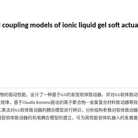
coupling models of ionic liquid gel soft actu
电活性聚合物的驱动性能，设计了一种基于ILG的新型软体致动器，并对ILG软体致
基于Claudia Bonomo提出的离子聚合物—金属复合材料致动器等
二乘法对ILG软体致动器的耦合模型进行辨识，分析结构参数对软体致动
凝胶软体致动器的机电耦合模型的建立，可为高性能软体机器人的发展奠