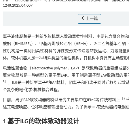
1248.2025.04.007
上一篇
离子液体凝胶是一种新型软机器人致动器柔性材料，主要包含聚合物和离子
酸酯（BMIMBF
）、甲基丙烯酸羟乙酯（HEMA）、2-二乙氧基苯乙酮（DE
4
性机构是一类利用柔性材料的弹性变形来传递或转换运动、力或能量
体。软体机器人是一种特殊类型的柔性机构，其机构本身具有主动变形
电活性聚合物（electroactive polymer，EAP）是软致动
聚合物凝胶是一种新型的离子型EAP。用于制造离子型EAP致动器
8
］
。ILG是一种新型离子型EAP材料，阴离子和阳离子同时迁移引起
个复杂的电-化学-机械耦合过程。
［
9
-
1
目前，离子EAP软致动器的模型研究主要集中在IPMC等传统材料上
述其电流响应、位移响应和输出驱动力。为了揭示ILG软致动器的电激励
1 基于ILG的软体致动器设计