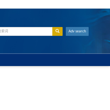
Adv search