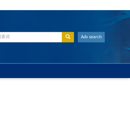
Adv search