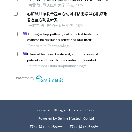
Copyright © Higher Education Press.
Powered by Beijing Magtech Co. Ltd
京ICP备12020869号-1
京ICP备150856号