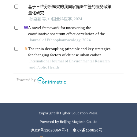
Copyright © Higher Education Press.
Powered by Beijing Magtech Co. Ltd
京ICP备12020869号-1
京ICP备150856号