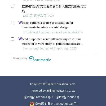
Copyright © Higher Education Press.
Powered by Beijing Magtech Co. Ltd
京ICP备12020869号-1
京ICP备150856号
京公网安备11010202008535号