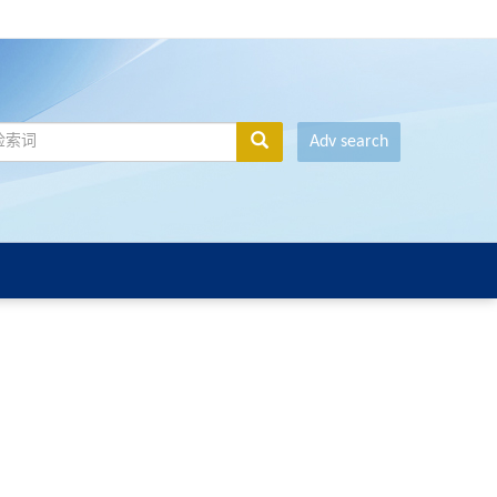
Adv search