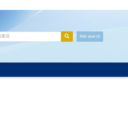
Adv search