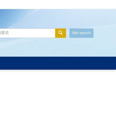
Adv search