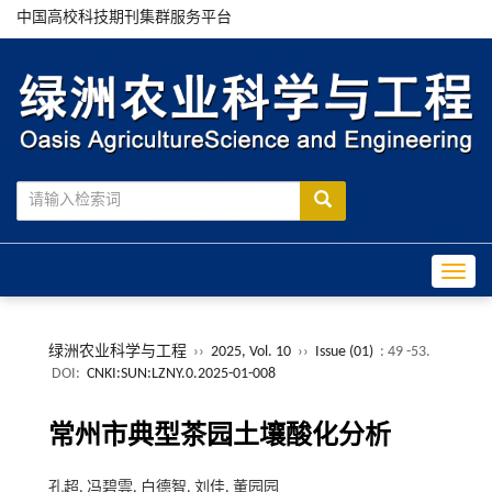
中国高校科技期刊集群服务平台
Toggle
绿洲农业科学与工程
››
2025, Vol. 10
››
Issue (01)
: 49 -53.
DOI:
CNKI:SUN:LZNY.0.2025-01-008
常州市典型茶园土壤酸化分析
孔超, 冯碧雲, 白德智, 刘佳, 董园园