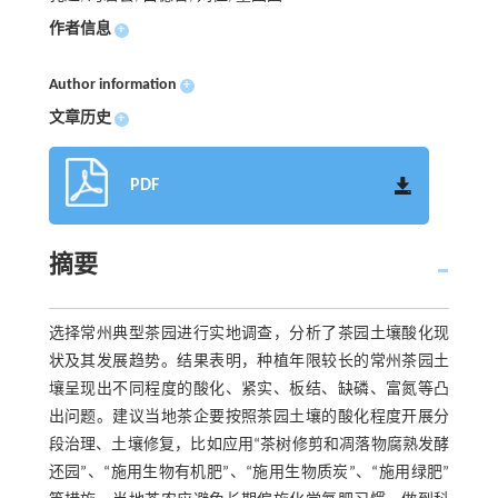
作者信息
+
Author information
+
文章历史
+
PDF
摘要
选择常州典型茶园进行实地调查，分析了茶园土壤酸化现
状及其发展趋势。结果表明，种植年限较长的常州茶园土
壤呈现出不同程度的酸化、紧实、板结、缺磷、富氮等凸
出问题。建议当地茶企要按照茶园土壤的酸化程度开展分
段治理、土壤修复，比如应用“茶树修剪和凋落物腐熟发酵
还园”、“施用生物有机肥”、“施用生物质炭”、“施用绿肥”