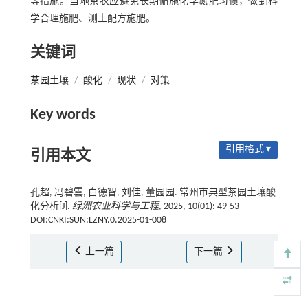
等措施。当地茶农应避免长期偏施化学氮肥习惯，做到科
学合理施肥、测土配方施肥。
关键词
茶园土壤
/
酸化
/
现状
/
对策
Key words
引用格式 ▾
引用本文
孔超, 冯碧雲, 白德智, 刘佳, 董园园. 常州市典型茶园土壤酸
化分析[J].
绿洲农业科学与工程
, 2025, 10(01): 49-53
DOI:CNKI:SUN:LZNY.0.2025-01-008
上一篇
下一篇