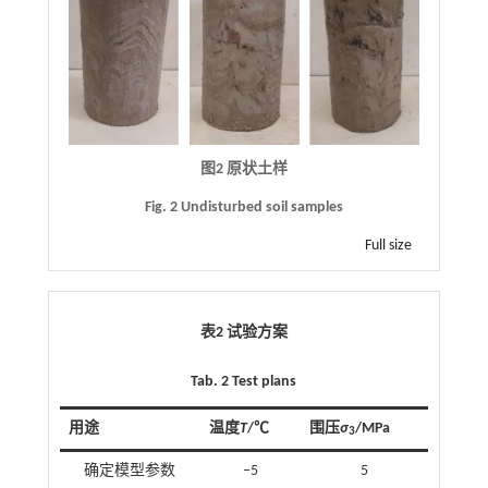
图2 原状土样
Fig. 2 Undisturbed soil samples
Full size
表2 试验方案
Tab. 2 Test plans
用途
温度
T
/℃
围压
σ
/MPa
3
确定模型参数
‒5
5