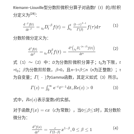
Riemann‒Liouville型分数阶微积分算子对函数
f
（
t
）的
β
阶积
β
[
28
]
分定义为
：
−
1
−
β
β
d
(
)
(
−
)
−
f
t
t
τ
t
（1）
β
=
(
)
=
(
)
d
∫
D
f
t
f
τ
τ
d
-
β
f
(
t
)
d
t
-
β
=
D
t
0
t
-
β
f
(
t
)
=
∫
t
0
t
(
t
-
τ
)
β
-
1
Γ
(
β
)
f
(
τ
)
d
τ
t
t
(
)
t
−
d
0
β
Γ
β
0
t
分数阶微分定义为：
(
)
−
(
−
)
n
β
n
d
(
)
（2）
D
f
t
β
d
(
)
f
t
t
t
β
0
=
(
)
=
D
f
t
d
β
f
(
t
)
d
t
β
=
D
t
0
t
β
f
(
t
)
=
d
n
t
0
D
t
-
(
n
-
β
)
f
(
t
)
d
t
n
t
t
d
n
d
0
t
β
t
式（
1
）～（
2
）中：
D
为分数阶微积分算子；
t
为下限，
t
0
≤
>
t
；
β
为分数阶阶数，
β
>0，且
n
‒1<
β
n
（
n
为正整数）；
τ
β
β
β
≤
0
(
⋅
)
为自变量；
Γ
为Gamma函数，其定义如
式（3）
所示。
Γ
(
·
)
∞
−
−
1
(
)
=
e
d
,
(
)
>
0
t
z
∫
Γ
z
t
t
R
e
z
（3）
Γ
(
z
)
=
∫
0
∞
e
-
t
z
-
1
d
t
,
R
e
(
z
)
>
0
0
(
)
式中，
R
e
z
表示复数
z
的实部。
R
e
(
z
)
(
)
=
≤
≤
对于函数
f
x
c
x
（
c
为常数），当0
β
1时，其分数阶
f
(
x
)
=
c
x
≤
β
≤
微分为：
β
d
(
)
f
x
1
−
（4）
c
=
,
0
≤
≤
1
β
x
β
d
β
f
(
x
)
d
t
β
=
c
Γ
2
-
β
x
1
-
β
,
0
≤
β
≤
1
(
2
−
)
d
β
Γ
β
t