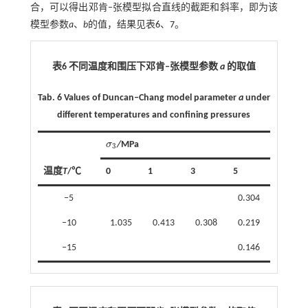
合，可以得出邓肯‒张模型拟合直线的截距和斜率，即为该
模型参数
a
、
b
的值，结果见表
6
、
7
。
表6 不同温度和围压下邓肯
‒
张模型参数
a
的取值
Tab. 6 Values of Duncan‒Chang model parameter
a
under
different temperatures and confining pressures
σ
/
MPa
σ
3
3
温度
T
/℃
0
1
3
5
‒5
0.304
‒10
1.035
0.413
0.308
0.219
‒15
0.146