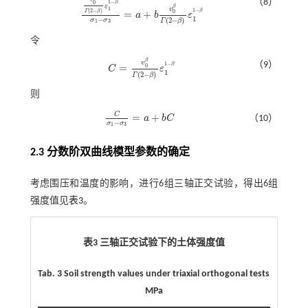
（8）
1
−
0
β
ε
β
v
1
1
−
(
2
−
)
β
Γ
β
=
+
0
a
b
ε
v
0
β
Γ
(
2
-
β
)
ε
1
1
-
β
σ
1
-
σ
3
=
a
+
b
v
0
β
Γ
(
2
-
β
)
ε
1
1
-
β
1
−
(
2
−
)
σ
σ
Γ
β
1
3
令
β
v
（9）
1
−
β
=
0
C
ε
C
=
v
0
β
Γ
(
2
-
β
)
ε
1
1
-
β
1
(
2
−
)
Γ
β
则
C
=
+
a
b
C
（10）
C
σ
1
-
σ
3
=
a
+
b
C
−
σ
σ
1
3
2.3 分数阶双曲线模型参数的确定
考虑围压和温度的影响，进行6组三轴正交试验，得出6组
强度值见
表3
。
表3 三轴正交试验下的土体强度值
Tab. 3 Soil strength values under triaxial orthogonal tests
MPa