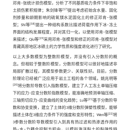
邓肯‒张统计损伤模型，分析了不同基质吸力条件下非饱和
[
17
]
土损伤累积规律；朱剑锋等
提出考虑初始含水量、固化
剂掺量和龄期影响的硫氧镁水泥固化土的修正邓肯‒张模
[
18
]
型；Shi等
提出一种结构系数比描述荷载作用下冰‒冻土
界面的结构发展程度，并对其归一化，以使用邓肯‒张模型
[
19
]
来描述；Qiu等
采用邓肯‒张模型和修正的邓肯‒张模型对
青藏高原地区冰碛土的力学性质和强度退化进行了研究。
以上大多数模型为整数阶模型，并没有引入分数阶的概
念。但相较于整数阶模型，分数阶模型可以很好地描述非
局部扩散过程，其模型参数更少、关联性好。目前，分数
阶理论已经被广泛应用于岩土工程的各个领域。姚兆明等
[
20
]
将分数阶导数引入指数模型，建立了人工冻土单轴压缩
下的应力‒应变分数阶指数模型，能准确地预测单轴压缩、
[
21
]
三轴剪切应力‒应变曲线的变化趋势；Lu等
基于分数阶导
数和协变变换，建立了土体的3维分数阶弹塑性模型，能够
[
22
]
描述土体在3维应力条件下的强度和变形特性；Wen等
将
3参数分数阶导数模型引入到具有热过滤和热渗透作用的
热‒水‒力耦合控制方程中，以模拟海洋黏土的黏弹性特