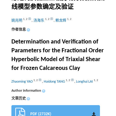
线模型参数确定及验证
1
,
2
1
,
2
1
,
2
姚兆明
,
汤海东
,
赖龙辉
作者信息
+
Determination and Verification of
Parameters for the Fractional Order
Hyperbolic Model of Triaxial Shear
for Frozen Calcareous Clay
1
,
2
1
,
2
1
,
2
Zhaoming YAO
,
Haidong TANG
,
Longhui LAI
Author information
+
文章历史
+
PDF (2732K)