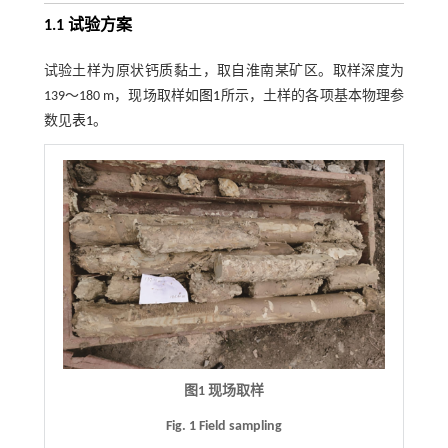
1.1 试验方案
试验土样为原状钙质黏土，取自淮南某矿区。取样深度为
139～180 m，现场取样如
图1
所示，土样的各项基本物理参
数见
表1
。
图1 现场取样
Fig. 1 Field sampling