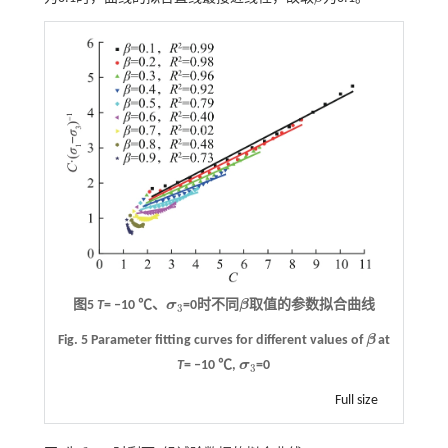
β
图5
T
= ‒10 ℃
、
σ
=0
时不同
β
取值的参数拟合曲线
σ
3
β
3
Fig. 5 Parameter fitting curves for different values of
β
at
β
T
= ‒10 ℃,
σ
=0
σ
3
3
Full size