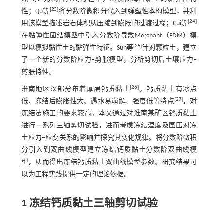
[
23
]
性；Qu等
将分数阶微积分代入到弹塑性本构模型，并利
[
24
]
用该模型描述岩石体积从压缩到膨胀的过渡过程；Cui等
在黏弹性固结模型中引入分数阶导数Merchant（FDM）模
[
25
]
型以模拟黏性土的黏弹性特征。Sun等
针对颗粒土，建立
了一个新的分数阶应力‒剪胀模型，分析剪切后土壤应力‒
剪胀特性。
[
26
]
淮南地区深部分布着厚层钙质黏土
。钙质黏土有冰点
[
27
]
低、冻结后膨胀性大、遇水易崩解、强度低等特点
，对
冻结法施工的要求较高。本文通过对淮南某矿区钙质黏土
进行一系列三轴剪切试验，进而考虑冻结温度及围压对冻
土应力‒应变关系的影响并探究其变化规律。将分数阶微积
分引入到双曲线模型建立冻结钙质黏土分数阶双曲线模
型，从而得出冻结钙质黏土双曲线模型参数。研究结果可
以为工程实践提供一定的理论依据。
1 冻结钙质黏土三轴剪切试验