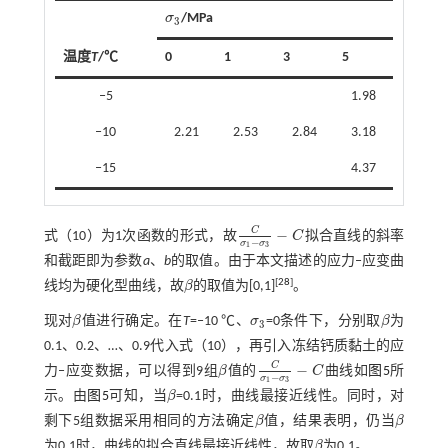
σ
/MPa
σ
3
3
温度
T
/℃
0
1
3
5
‒5
1.98
‒10
2.21
2.53
2.84
3.18
‒15
4.37
C
−
式（10）
为1次函数的形式，故
C
拟合直线的斜率
C
σ
1
-
σ
3
-
C
−
σ
σ
1
3
和截距即为参数
a
、
b
的取值。由于本文描述的应力‒应变曲
[
28
]
线均为硬化型曲线，故
β
的取值为[0,1]
。
β
现对
β
值进行确定。在
T
=‒10 ℃、
σ
=0条件下，分别取
β
为
β
σ
3
β
3
0.1、0.2、…、0.9代入
式（10）
，再引入冻结钙质黏土的应
C
−
力‒应变数据，可以得到9组
β
值的
C
曲线如
图5
所
β
C
σ
1
-
σ
3
-
C
−
σ
σ
1
3
示。由
图5
可知，当
β
=0.1时，曲线最接近线性。同时，对
β
剩下5组数据采用相同的方法确定
β
值，结果表明，仍当
β
β
β
为0.1时，曲线的拟合直线最接近线性，故取
β
为0.1。