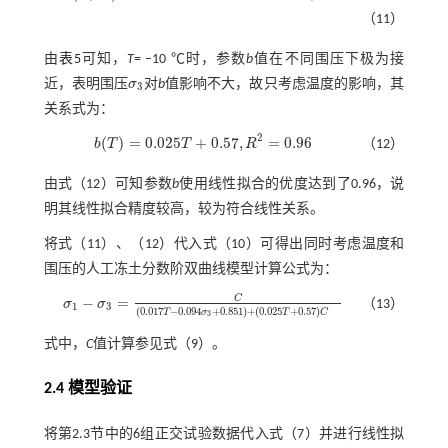
（11）
由
表5
可知，
T
= ‒10 ℃时，参数
b
值在不同围压下极为接
近，表明围压
σ
对
b
值影响不大，故只考虑温度的影响，其
σ
3
3
关系式为：
2
(
)
=
0.025
+
0.57
,
=
0.96
b
T
T
R
（12）
b
(
T
)
=
0.025
T
+
0.57
,
R
2
=
0.96
由
式（12）
可知参数
b
使用线性拟合的优度达到了0.96，说
明其线性拟合精度较高，较为符合线性关系。
将式（
11
）、（
12
）代入
式（10）
可得出同时考虑温度和
围压的人工冻土分数阶双曲线模型计算公式为：
C
−
=
σ
σ
（13）
σ
1
-
σ
3
=
C
(
0.017
T
-
0.094
σ
3
+
0.851
)
+
(
0.025
T
+
0.57
)
C
1
3
(
0.017
−
0.094
+
0.851
)
+
(
0.025
+
0.57
)
T
σ
T
C
3
式中，
C
值计算参见
式（9）
。
2.4 模型验证
将第2.3节中的6组正交试验数据代入
式（7）
并进行线性拟