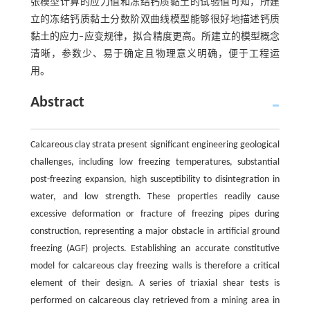
张模型计算的应力值和冻结钙质黏土的试验值可知，所建
立的冻结钙质黏土分数阶双曲线模型能够很好地描述钙质
黏土的应力‒应变规律，拟合精度更高。所建立的模型概念
清晰，参数少、易于确定且物理意义明确，便于工程运
用。
Abstract
Calcareous clay strata present significant engineering geological
challenges, including low freezing temperatures, substantial
post-freezing expansion, high susceptibility to disintegration in
water, and low strength. These properties readily cause
excessive deformation or fracture of freezing pipes during
construction, representing a major obstacle in artificial ground
freezing (AGF) projects. Establishing an accurate constitutive
model for calcareous clay freezing walls is therefore a critical
element of their design. A series of triaxial shear tests is
performed on calcareous clay retrieved from a mining area in