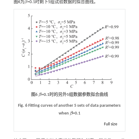
图6
为
β
=0.1时剩下5组试验数据的拟合曲线。
β
图6
β
=0.1
时的另外
5
组数据参数拟合曲线
β
Fig. 6 Fitting curves of another 5 sets of data parameters
when
β
=0.1
β
Full size