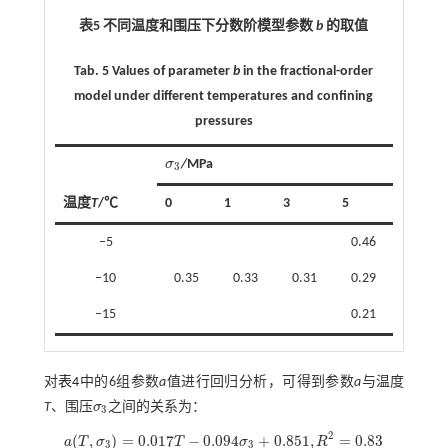
表5 不同温度和围压下分数阶模型参数
b
的取值
Tab. 5 Values of parameter
b
in the fractional-order
model under different temperatures and confining
pressures
σ
/
MPa
σ
3
3
温度
T
/℃
0
1
3
5
‒5
0.46
‒10
0.35
0.33
0.31
0.29
‒15
0.21
对
表4
中的6组参数
a
值进行回归分析，可得到参数
a
与温度
T
、围压
σ
之间的关系为：
σ
3
3
2
(
,
)
=
0.017
−
0.094
+
0.851
,
=
0.83
a
T
σ
T
σ
R
a
(
T
,
σ
3
)
=
0.017
T
-
0.094
σ
3
+
0.851
,
R
2
=
0.83
3
3