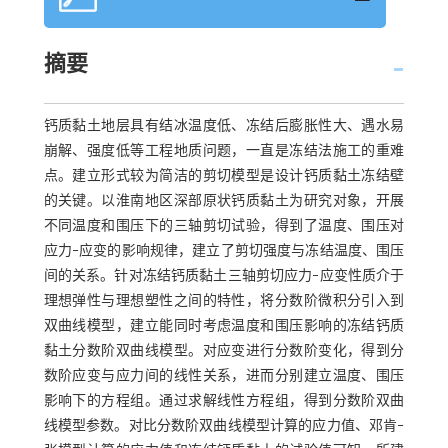
摘要
钙质黏土地层具有结冰温度低、冻结后膨胀性大、遇水易
崩解、强度低等工程地质问题，一直是冻结法施工的重难
点。建立形式较为简洁的剪切模型是设计钙质黏土冻结壁
的关键。以淮南地区深部原状钙质黏土为研究对象，开展
不同温度和围压下的三轴剪切试验，得到了温度、围压对
应力‒应变的影响规律，建立了剪切强度与冻结温度、围压
间的关系。针对冻结钙质黏土三轴剪切应力‒应变性质介于
理想弹性与理想塑性之间的特性，将分数阶微积分引入到
双曲线模型，建立能同时考虑温度和围压影响的冻结钙质
黏土分数阶双曲线模型。对应变进行分数阶变化，得到分
数阶应变与应力间的线性关系，进而分别建立温度、围压
影响下的方程组。通过求解线性方程组，得到分数阶双曲
线模型参数。对比分数阶双曲线模型计算的应力值、邓肯‒