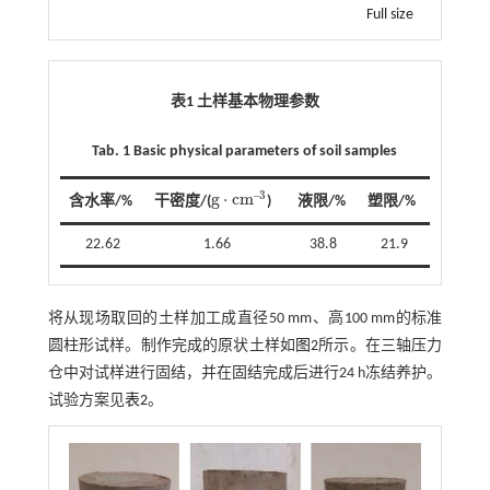
Full size
表1 土样基本物理参数
Tab. 1 Basic physical parameters of soil samples
3
‒
g
⋅
c
m
干密度/(
)
含水率/%
液限/%
塑限/%
g
⋅
c
m
‒
3
22.62
1.66
38.8
21.9
将从现场取回的土样加工成直径50 mm、高100 mm的标准
圆柱形试样。制作完成的原状土样如
图2
所示。在三轴压力
仓中对试样进行固结，并在固结完成后进行24 h冻结养护。
试验方案见
表2
。