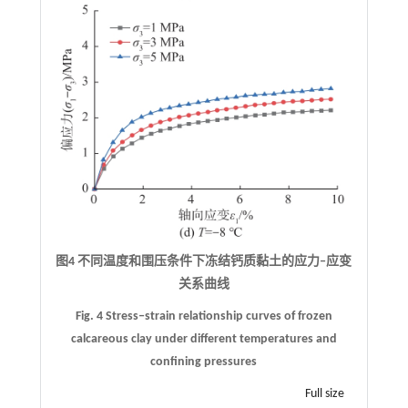
图4 不同温度和围压条件下冻结钙质黏土的应力
‒
应变
关系曲线
Fig. 4 Stress‒strain relationship curves of frozen
calcareous clay under different temperatures and
confining pressures
Full size