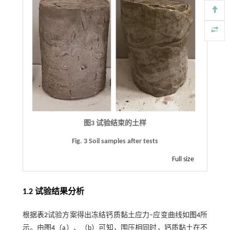
图3 试验结束的土样
Fig. 3 Soil samples after tests
Full size
1.2 试验结果分析
根据
表2
试验方案得出冻结钙质黏土应力‒应变曲线如
图4
所
示。由
图4
（a）、（b）可知，围压相同时，钙质黏土在不