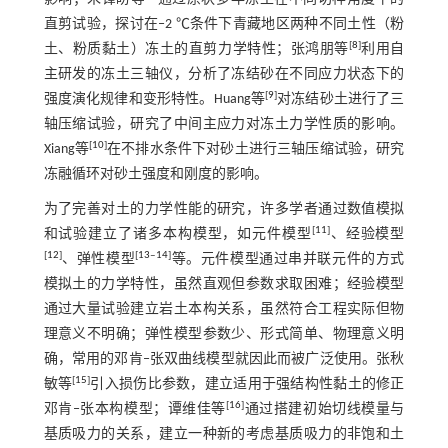
直剪试验，探讨在‒2 ℃条件下青藏地区两种不同土性（粉
[
8
]
土、粉质黏土）冻土的直剪力学特性；张鸿朋等
利用自
主研发的冻土三轴仪，分析了冻结砂在不同应力状态下的
[
9
]
强度演化规律和变形特性。Huang等
对冻结砂土进行了三
轴压缩试验，研究了中间主应力对冻土力学性质的影响。
[
10
]
Xiang等
在不排水条件下对砂土进行三轴压缩试验，研究
冻融循环对砂土强度和刚度的影响。
为了完善对土的力学性能的研究，许多学者通过数值模拟
[
11
]
和试验建立了诸多本构模型，如元件模型
、经验模型
[
12
]
[
13
‒
14
]
、弹性模型
等。元件模型通过串并联元件的方式
模拟土的力学特性，虽然直观但参数求取困难；经验模型
通过大量试验建立岩土本构关系，虽然符合工程实际但物
理意义不明确；弹性模型参数少、形式简单、物理意义明
确，常用的邓肯‒张双曲线模型就因此而被广泛使用。张秋
[
15
]
敏等
引入损伤比参数，建立适用于强结构性黏土的修正
[
16
]
邓肯‒张本构模型；谭维佳等
通过搭建初始切线模量与
基质吸力的关系，建立一种新的考虑基质吸力的非饱和土