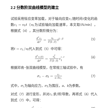
2.2 分数阶双曲线模型的建立
试验采用恒应变率加载，对于轴向应变
ε
随时间
t
变化的函
ε
1
1
=
数
ε
v
t
（
v
为试验轴向加载速率，本文取1%/min），
ε
1
=
v
0
t
v
0
1
0
0
根据
式（4）
，其分数阶微分为：
β
d
v
ε
1
−
（5）
=
0
1
β
t
d
β
ε
1
d
t
β
=
v
0
Γ
(
2
-
β
)
t
1
-
β
(
2
−
)
d
β
Γ
β
t
=
/
将
t
ε
v
代入到
式（5）
中可得：
t
=
ε
1
/
v
0
1
0
β
β
d
(
)
v
ε
t
（6）
1
−
β
1
=
0
ε
d
β
ε
1
(
t
)
d
t
β
=
v
0
β
Γ
(
2
-
β
)
ε
1
1
-
β
1
(
2
−
)
d
β
Γ
β
t
根据邓肯‒张双曲线模型，在常规三轴试验中，有
ε
−
=
1
σ
σ
（7）
σ
1
-
σ
3
=
ε
1
a
+
b
ε
1
1
3
+
a
b
ε
1
式中，
σ
为轴向应力，
σ
为围压，
a
、
b
为参数。
σ
1
σ
3
1
3
对
式（7）
进行变形，并对
ε
求
β
阶导数，再将
式（6）
代入
ε
1
β
1
到
式（7）
中，可得：
β
v