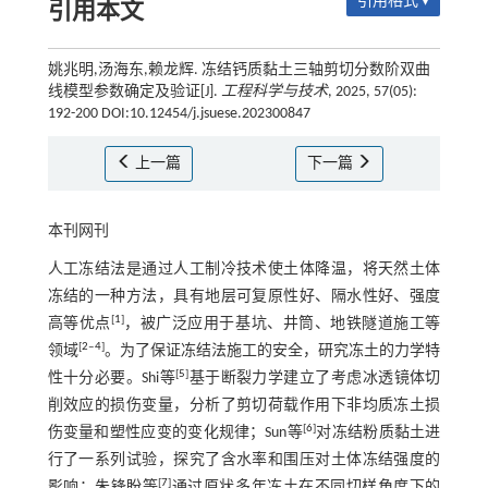
引用格式 ▾
引用本文
姚兆明,汤海东,赖龙辉. 冻结钙质黏土三轴剪切分数阶双曲
线模型参数确定及验证[J].
工程科学与技术
, 2025, 57(05):
192-200 DOI:10.12454/j.jsuese.202300847
上一篇
下一篇
本刊网刊
人工冻结法是通过人工制冷技术使土体降温，将天然土体
冻结的一种方法，具有地层可复原性好、隔水性好、强度
[
1
]
高等优点
，被广泛应用于基坑、井筒、地铁隧道施工等
[
2
‒
4
]
领域
。为了保证冻结法施工的安全，研究冻土的力学特
[
5
]
性十分必要。Shi等
基于断裂力学建立了考虑冰透镜体切
削效应的损伤变量，分析了剪切荷载作用下非均质冻土损
[
6
]
伤变量和塑性应变的变化规律；Sun等
对冻结粉质黏土进
行了一系列试验，探究了含水率和围压对土体冻结强度的
[
7
]
影响；朱锋盼等
通过原状多年冻土在不同切样角度下的