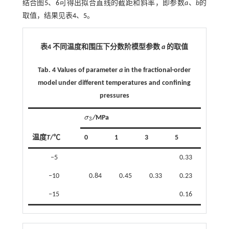
结合图
5
、
6
可得出拟合直线的截距和斜率，即参数
a
、
b
的
取值，结果见表
4
、
5
。
表4 不同温度和围压下分数阶模型参数
a
的取值
Tab. 4 Values of parameter
a
in the fractional-order
model under different temperatures and confining
pressures
σ
/
MPa
σ
3
3
温度
T
/℃
0
1
3
5
‒5
0.33
‒10
0.84
0.45
0.33
0.23
‒15
0.16