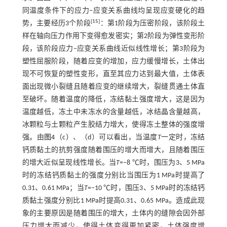
同温度条件下的应力‒应变关系曲线均呈现应变硬化的趋
[
15
]
势，主要经历3个阶段
：第1阶段为压密阶段，该阶段土
样在轴向压力作用下变得愈发密实；第2阶段为弹性变形阶
段，该阶段应力‒应变关系曲线近似线性增长；第3阶段为
塑性屈服阶段，随着应变的增加，应力缓慢增长，土体出
现不可恢复的塑性变形，直至其应力达到最大值，土体表
面出现微小裂缝且随着应变的继续增大，裂缝贯通土体直
至破坏。随着温度的降低，冻结黏土强度增大，这是因为
温度越低，冻土中未冻水的含量越低，冰结晶含量越高，
冰颗粒与土颗粒产生胶结力增大，使得冻土整体的强度增
强。由
图4
（c）、（d）可以看出，当温度
T
一定时，冻结
钙质黏土的抗剪强度随着围压的增大而增大，且随着围压
的增大近似呈现线性增长。当
T
=‒8 ℃时，围压为3、5 MPa
时的冻结钙质黏土的强度分别比当围压为1 MPa时提高了
0.31、0.61 MPa；当
T
=‒10 ℃时，围压3、5 MPa时的冻结钙
质黏土强度分别比1 MPa时提高0.31、0.65 MPa。造成此现
象的主要原因是随着围压的增大，土体内的缝隙会因外部
压力增大而减少，使得土体变得更加紧密，土体强度增