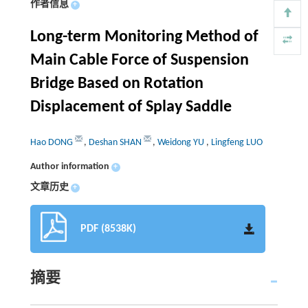
作者信息
+
Long-term Monitoring Method of
Main Cable Force of Suspension
Bridge Based on Rotation
Displacement of Splay Saddle
Hao DONG
,
Deshan SHAN
,
Weidong YU
,
Lingfeng LUO
Author information
+
文章历史
+
PDF (8538K)
摘要