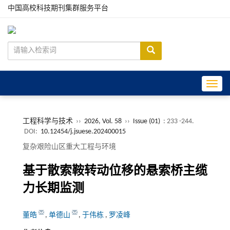
中国高校科技期刊集群服务平台
Toggle
工程科学与技术
››
2026, Vol. 58
››
Issue (01)
: 233 -244.
DOI:
10.12454/j.jsuese.202400015
复杂艰险山区重大工程与环境
基于散索鞍转动位移的悬索桥主缆
力长期监测
董皓
,
单德山
,
于伟栋
,
罗凌峰