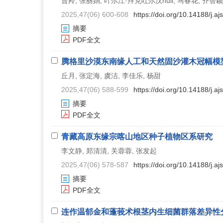
曹羚, 张丽娟, 叶尔江·拜克吐尔汉null, 马春花, 齐智颖
2025,47(06) 600-608
https://doi.org/10.14188/j.
摘要
PDF全文
腾格里沙漠东南缘人工和天然固沙灌木冠幅模
丘月, 张定海, 虞洁, 李佳乐, 杨甜
2025,47(06) 588-599
https://doi.org/10.14188/j.
摘要
PDF全文
青藏高原东缘宗喀山地区种子植物区系研究
李文静, 郑清清, 关蓉蓉, 张发起
2025,47(06) 578-587
https://doi.org/10.14188/j.
摘要
PDF全文
连作温郁金和蓬莪术根茎内生细菌群落差异性