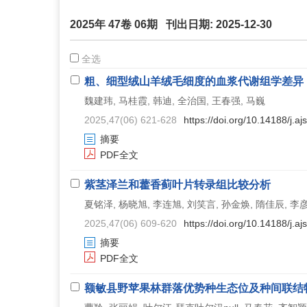
2025年 47卷 06期 刊出日期: 2025-12-30
全选
粗、细型绒山羊绒毛细度的血浆代谢组学差异
魏建玮, 马桂霞, 韩迪, 全治国, 王春强, 马巍
2025,47(06) 621-628
https://doi.org/10.14188/j.
摘要
PDF全文
紫茎泽兰和藿香蓟叶片转录组比较分析
夏铭泽, 杨晓旭, 李连旭, 刘笑言, 孙金焕, 隋佳辰, 李
2025,47(06) 609-620
https://doi.org/10.14188/j.
摘要
PDF全文
额敏县野苹果林群落优势种生态位及种间联结