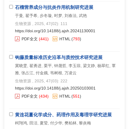
石榴营养成分与抗炎作用机制研究进展
于曼, 翟予希, 步冬璇, 时梦, 刘春法, 武艳
生物资源
, 2025, 47(02): 111
https://doi.org/10.14188/j.ajsh.20241130001
PDF全文
(441)
HTML
(
793
)
钩藤质量标准历史沿革与质控技术研究进展
冀晓雯, 翟勇进, 栗平, 钟晟哲, 李玉琼, 梁文静, 杨翠红, 覃
雅, 张占江, 付金娥, 韦树根, 万凌云
生物资源
, 2025, 47(03): 222
https://doi.org/10.14188/j.ajsh.20250103001
PDF全文
(434)
HTML
(
551
)
黄连花薹化学成分、药理作用及毒理学研究进展
柯翔鸿, 田洁, 夏莹, 付少华, 樊柏林, 黎炎梅