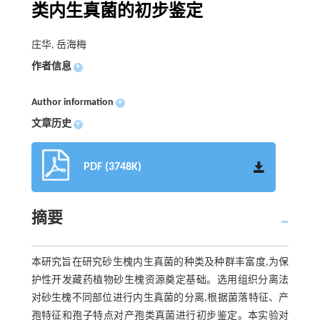
类内生真菌的初步鉴定
庄华, 岳海梅
作者信息
+
Author information
+
文章历史
+
PDF (3748K)
摘要
本研究旨在研究砂生槐内生真菌的种类及种群丰富度,为保
护性开发藏药植物砂生槐资源奠定基础。选用组织分离法
对砂生槐不同部位进行内生真菌的分离,根据菌落特征、产
孢特征和孢子特点对产孢类真菌进行初步鉴定。本实验对