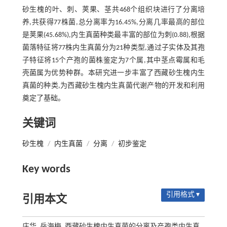
砂生槐的叶、刺、荚果、茎共468个组织块进行了分离培
养,共获得77株菌,总分离率为16.45%,分离几率最高的部位
是荚果(45.68%),内生真菌种类最丰富的部位为刺(0.88),根据
菌落特征将77株内生真菌分为21种类型,通过子实体及其孢
子特征将15个产孢的菌株鉴定为7个属,其中茎点霉属和毛
壳菌属为优势种群。本研究进一步丰富了西藏砂生槐内生
真菌的种类,为西藏砂生槐内生真菌代谢产物的开发和利用
奠定了基础。
关键词
砂生槐
/
内生真菌
/
分离
/
初步鉴定
Key words
引用格式 ▾
引用本文
庄华, 岳海梅. 西藏砂生槐内生真菌的分离及产孢类内生真