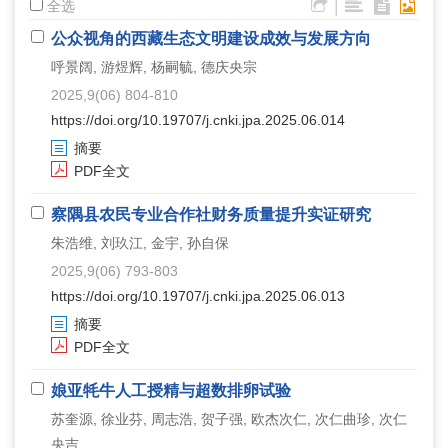
|
全选
公众视角的西藏生态文明建设成效与发展方向
呼景阔, 游煜辉, 杨嗣毓, 德庆央宗
2025,9(06) 804-810
https://doi.org/10.19707/j.cnki.jpa.2025.06.014
摘要
PDF全文
察隅县农民专业合作社财务质量提升实证研究
朱浩维, 刘玖江, 金宇, 孙自保
2025,9(06) 793-803
https://doi.org/10.19707/j.cnki.jpa.2025.06.013
摘要
PDF全文
娘亚牦牛人工授精与超数排卵试验
苏奎源, 徐业芬, 周志浩, 贺子强, 欧杰次仁, 次仁曲珍, 次仁
央吉