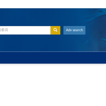
Adv search