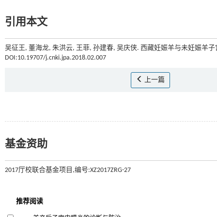
引用本文
吴征王, 董海龙, 朱洪云, 王菲, 孙建春, 吴庆侠. 西藏妊娠羊与未妊娠羊子
DOI:10.19707/j.cnki.jpa.2018.02.007
上一篇
基金资助
2017厅校联合基金项目,编号:XZ2017ZRG-27