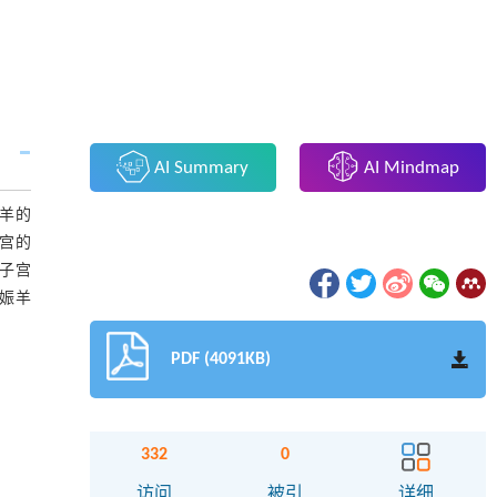
AI Summary
AI Mindmap
羊的
子宫的
子宫
娠羊
PDF (4091KB)
332
0
访问
被引
详细