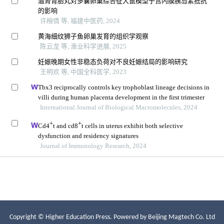
Copyright © Higher Education Press.
Powered by Beijing Magtech Co. Ltd