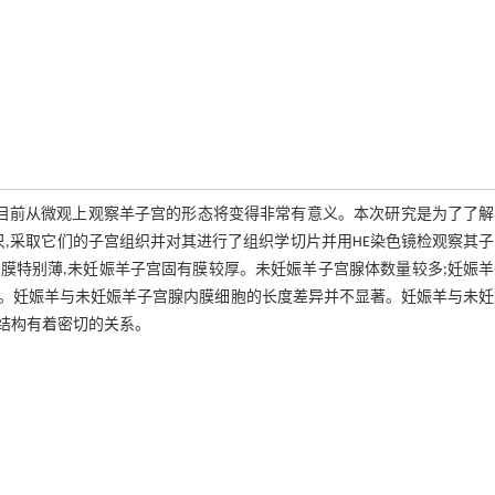
。目前从微观上观察羊子宫的形态将变得非常有意义。本次研究是为了了解
,采取它们的子宫组织并对其进行了组织学切片并用HE染色镜检观察其
膜特别薄,未妊娠羊子宫固有膜较厚。未妊娠羊子宫腺体数量较多;妊娠羊
。妊娠羊与未妊娠羊子宫腺内膜细胞的长度差异并不显著。妊娠羊与未妊
结构有着密切的关系。