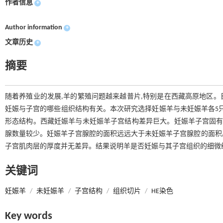
作者信息
+
Author information
+
文章历史
+
摘要
随着养殖业的发展,羊的繁殖问题越来越普片,特别是在西藏高原地区
妊娠与子宫的哪些组织结构有关。本次研究选择妊娠羊与未妊娠羊各5只
形态结构。西藏妊娠羊与未妊娠羊子宫结构差异巨大。妊娠羊子宫固有
腺数量较少。妊娠羊子宫腺腔的面积远远大于未妊娠羊子宫腺腔的面积
子宫肌肉层的厚度并无差异。结果说明羊是否妊娠与其子宫组织的细微
关键词
妊娠羊
/
未妊娠羊
/
子宫结构
/
组织切片
/
HE染色
Key words