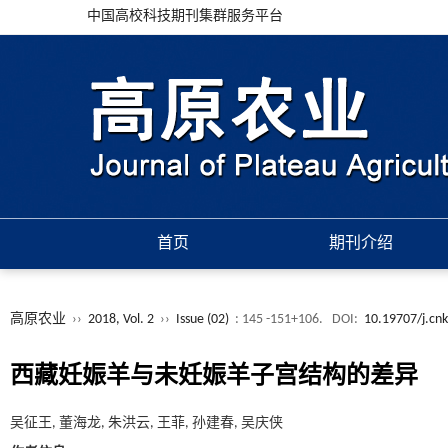
中国高校科技期刊集群服务平台
首页
期刊介绍
高原农业
››
2018, Vol. 2
››
Issue (02)
: 145 -151+106.
DOI:
10.19707/j.cnk
西藏妊娠羊与未妊娠羊子宫结构的差异
吴征王, 董海龙, 朱洪云, 王菲, 孙建春, 吴庆侠