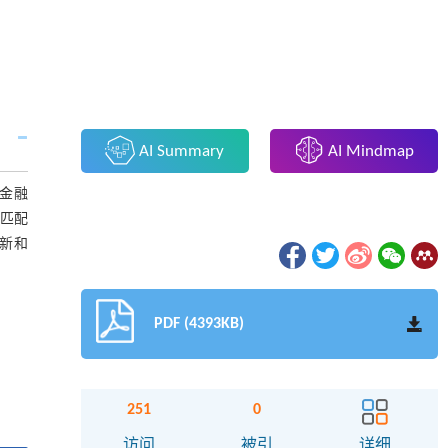
AI Summary
AI Mindmap
究金融
不匹配
创新和
PDF (4393KB)
251
0
访问
被引
详细