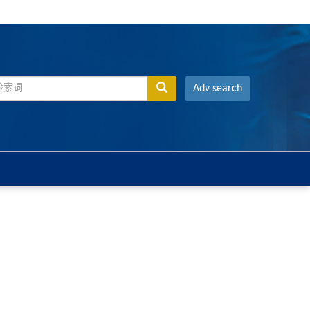
Adv search