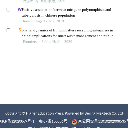
Copyright © Higher Education Press.
Powered by Beijing Magtech Co. Ltd
京ICP备12020869号-1
京ICP备150856号
京公网安备11010202008535