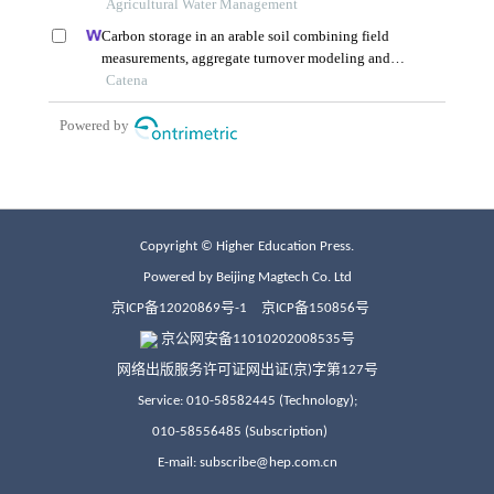
Copyright © Higher Education Press.
Powered by Beijing Magtech Co. Ltd
京ICP备12020869号-1
京ICP备150856号
京公网安备11010202008535号
网络出版服务许可证网出证(京)字第127号
Service: 010-58582445 (Technology);
010-58556485 (Subscription)
E-mail: subscribe@hep.com.cn