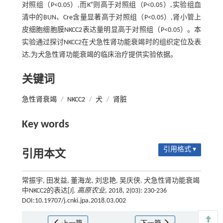
+
对照组（P<0.05）,而K
则高于对照组（P<0.05）,实验组血
清中的BUN、Cre含量显著高于对照组（P<0.05）,肾小管上
皮细胞细胞膜NKCC2表达量明显高于对照组（P<0.05）。本
实验通过探讨NKCC2在犬急性肾功能衰竭时的组织定位及表
达,为犬急性肾功能衰竭的临床治疗提供实验依据。
关键词
急性肾衰竭
/
NKCC2
/
犬
/
肾脏
Key words
引用格式 ▾
引用本文
常振宇, 田发益, 董海龙, 刘忠艳, 吴庆侠. 犬急性肾功能衰竭
中NKCC2的表达[J].
高原农业
, 2018, 2(03): 230-236
DOI:10.19707/j.cnki.jpa.2018.03.002