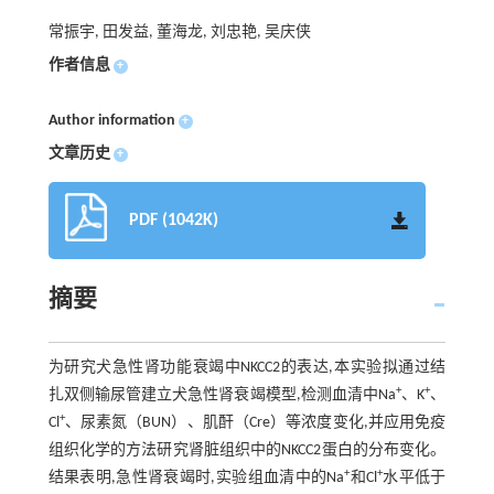
常振宇, 田发益, 董海龙, 刘忠艳, 吴庆侠
作者信息
+
Author information
+
文章历史
+
PDF (1042K)
摘要
为研究犬急性肾功能衰竭中NKCC2的表达,本实验拟通过结
+
+
扎双侧输尿管建立犬急性肾衰竭模型,检测血清中Na
、K
、
+
Cl
、尿素氮（BUN）、肌酐（Cre）等浓度变化,并应用免疫
组织化学的方法研究肾脏组织中的NKCC2蛋白的分布变化。
+
+
结果表明,急性肾衰竭时,实验组血清中的Na
和Cl
水平低于