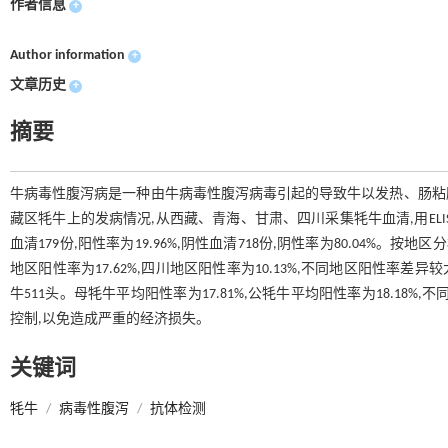
作者信息
+
Author information
+
文章历史
+
摘要
牛病毒性腹泻病是一种由牛病毒性腹泻病毒引起的导致牛以发热、肠粘
藏区牦牛上的发病情况,从西藏、青海、甘肃、四川采集牦牛血清,用ELI
血清179份,阳性率为19.96%,阴性血清718份,阴性率为80.04%。按
地区阳性率为17.62%,四川地区阳性率为10.13%,不同地区阳性率差
牛511头。母牦牛平均阳性率为17.81%,公牦牛平均阳性率为18.1
控制,以免造成严重的经济损失。
关键词
牦牛
/
病毒性腹泻
/
抗体检测