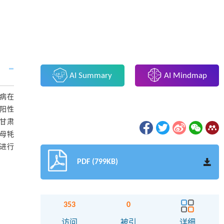
AI Summary
AI Mindmap
病在
中阳性
,甘肃
,母牦
病进行
PDF (799KB)
353
0
访问
被引
详细