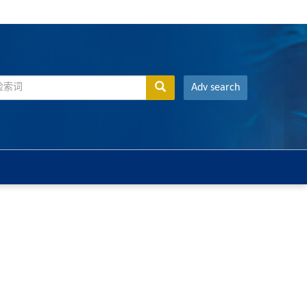
Adv search