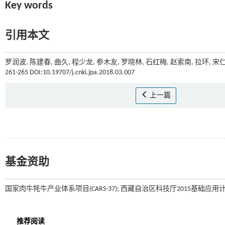
Key words
引用本文
罗润波, 陈建春, 曲久, 程少龙, 参木友, 罗晓林, 石红梅, 赵索南, 拉环,
261-265 DOI:10.19707/j.cnki.jpa.2018.03.007
上一篇
基金资助
国家肉牛牦牛产业体系项目(CARS-37); 西藏自治区科技厅2015基础应