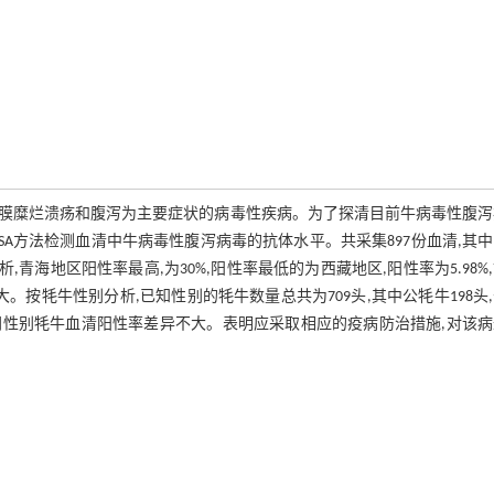
膜糜烂溃疡和腹泻为主要症状的病毒性疾病。为了探清目前牛病毒性腹泻
SA方法检测血清中牛病毒性腹泻病毒的抗体水平。共采集897份血清,其
地区分析,青海地区阳性率最高,为30%,阳性率最低的为西藏地区,阳性率为5.98%
异较大。按牦牛性别分析,已知性别的牦牛数量总共为709头,其中公牦牛198头
8%,不同性别牦牛血清阳性率差异不大。表明应采取相应的疫病防治措施,对该