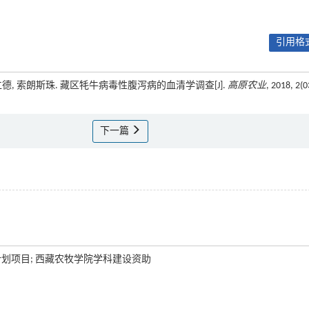
引用格式
 宋仁德, 索朗斯珠. 藏区牦牛病毒性腹泻病的血清学调查[J].
高原农业
, 2018, 2(0
下一篇
用计划项目; 西藏农牧学院学科建设资助