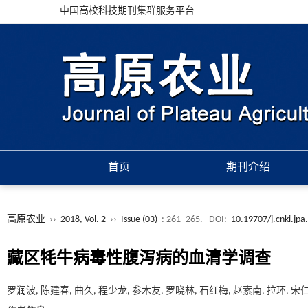
中国高校科技期刊集群服务平台
首页
期刊介绍
高原农业
››
2018, Vol. 2
››
Issue (03)
: 261 -265.
DOI:
10.19707/j.cnki.jp
藏区牦牛病毒性腹泻病的血清学调查
罗润波, 陈建春, 曲久, 程少龙, 参木友, 罗晓林, 石红梅, 赵索南, 拉环, 