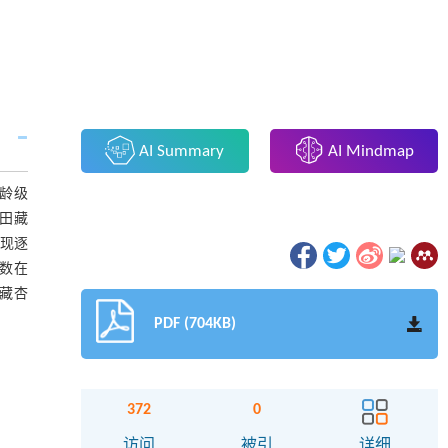
AI Summary
AI Mindmap
龄级
农田藏
呈现逐
数在
于藏杏
PDF (704KB)
372
0
访问
被引
详细