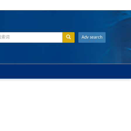
Adv search