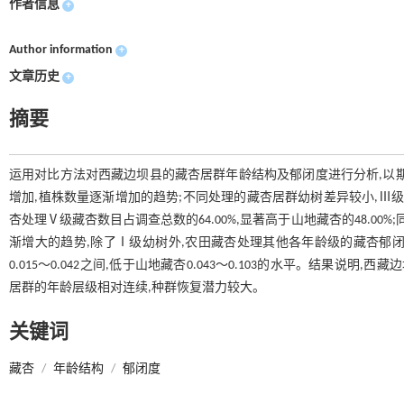
作者信息
+
Author information
+
文章历史
+
摘要
运用对比方法对西藏边坝县的藏杏居群年龄结构及郁闭度进行分析,以
增加,植株数量逐渐增加的趋势;不同处理的藏杏居群幼树差异较小,Ⅲ级以
杏处理Ⅴ级藏杏数目占调查总数的64.00%,显著高于山地藏杏的48.0
渐增大的趋势,除了Ⅰ级幼树外,农田藏杏处理其他各年龄级的藏杏郁
0.015～0.042之间,低于山地藏杏0.043～0.103的水平。结果
居群的年龄层级相对连续,种群恢复潜力较大。
关键词
藏杏
/
年龄结构
/
郁闭度