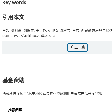
Key words
引用本文
王超, 桑利群, 刘振东, 王贵作, 刘迎春, 郗登宝, 王东. 西藏藏杏居群年龄
DOI:10.19707/j.cnki.jpa.2018.03.013
上一篇
基金资助
西藏科技厅项目“林芝地区庭院农业资源利用与蕨麻产品开发”资助