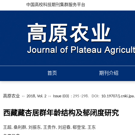
中国高校科技期刊集群服务平台
首页
期刊介绍
高原农业
››
2018, Vol. 2
››
Issue (03)
: 295 -298.
DOI:
10.19707/j.cnki.jp
西藏藏杏居群年龄结构及郁闭度研究
王超, 桑利群, 刘振东, 王贵作, 刘迎春, 郗登宝, 王东