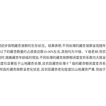
期初步探明藏杏居群的生存状况。结果表明,不同处理的藏杏居群呈现随年
下的藏杏数量约占调查总数10.00%左右,其他均为Ⅳ级、Ⅴ级老树,但
0%;同时,随着藏杏年龄级的增加,不同处理的藏杏居群郁闭度变异系数均大致
Ⅴ
闭度均显著低于山地藏杏处理,且农田藏杏处理Ⅱ
级的藏杏郁闭度变异系
说明,西藏边坝县的藏杏居群呈老化状态,且农田藏杏老化程度比山地藏杏严重,但由