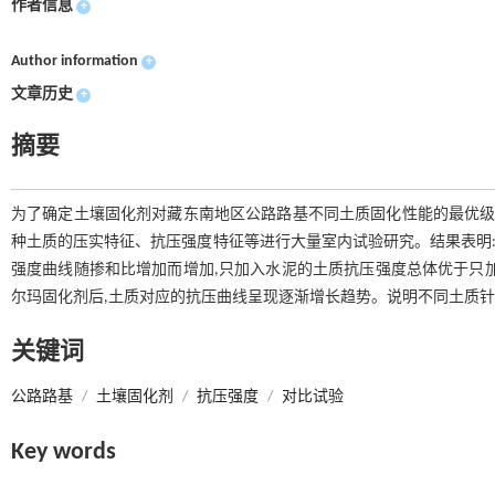
作者信息
+
Author information
+
文章历史
+
摘要
为了确定土壤固化剂对藏东南地区公路路基不同土质固化性能的最优级配
种土质的压实特征、抗压强度特征等进行大量室内试验研究。结果表明:
强度曲线随掺和比增加而增加,只加入水泥的土质抗压强度总体优于只
尔玛固化剂后,土质对应的抗压曲线呈现逐渐增长趋势。说明不同土质
关键词
公路路基
/
土壤固化剂
/
抗压强度
/
对比试验
Key words