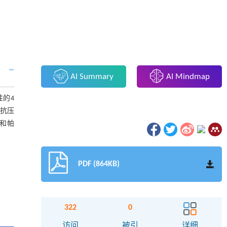
AI Summary
AI Mindmap
性的4
限抗压
和帕
PDF (864KB)
322
0
访问
被引
详细