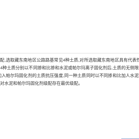
,选取藏东南地区公路路基常见4种土质,对所选取藏东南地区具有代表
4种土质分别以不同掺和比掺和水泥或帕尔玛离子固化剂后,土质的无侧
加入帕尔玛固化剂的土质抗压强度,同一种土质同时以不同掺和比加人水泥
针对水泥和帕尔玛固化剂级配存在最优级配。