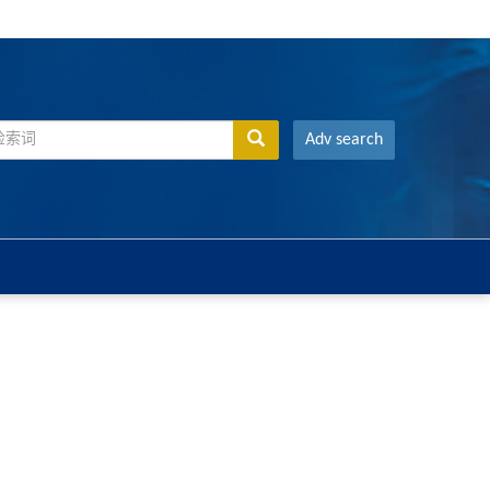
Adv search