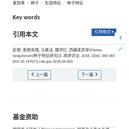
麦宾草
/
种子
/
形态特征
/
种子特征
Key words
引用格式 ▾
引用本文
彭艳, 索朗央措, 马素洁, 魏学红. 西藏麦宾草(Elymus
tangutorum)种子特征研究[J].
高原农业
, 2018, 2(04): 360-365
DOI:10.19707/j.cnki.jpa.2018.04.005
上一篇
下一篇
基金资助