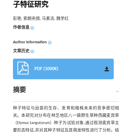
子特征研究
彭艳, 索朗央措, 马素洁, 魏学红
作者信息
+
Author information
+
文章历史
+
PDF (1000K)
摘要
种子特征与幼苗的生存、发育和植株未来的竞争密切相
关。本研究对分布在林芝地区八一镇野生草种西藏麦宾草
（Elymus tangutorum）种子为试验对象,通过观测麦宾草主
要形态特征,并对其种子特征及其萌发特性进行了分析。结