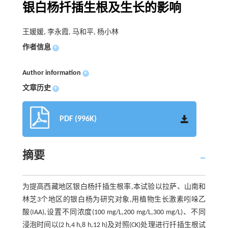
银白杨扦插生根及生长的影响
王媛媛, 李永霞, 马和平, 杨小林
作者信息
+
Author information
+
文章历史
+
PDF (996K)
摘要
为提高西藏地区银白杨扦插生根率,本试验以拉萨、山南和
林芝3个地区的银白杨为研究对象,用植物生长激素吲哚乙
酸(IAA),设置不同浓度(100 mg/L,200 mg/L,300 mg/L)、不同
浸泡时间以(2 h,4 h,8 h,12 h)及对照(CK)处理进行扦插生根试