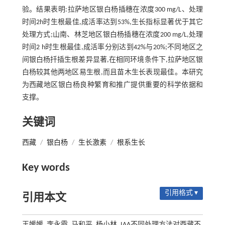
验。结果表明:拉萨地区银白杨插穗在浓度300 mg/L、处理
时间2h时生根最佳,成活率达到53%,生长指标显著优于其它
处理方式;山南、林芝地区银白杨插穗在浓度200 mg/L,处理
时间2 h时生根最佳,成活率分别达到42%与20%;不同地区之
间银白杨扦插生根差异显著,在相同环境条件下,拉萨地区银
白杨较其他两地区易生根,而且苗木生长表现最佳。本研究
为西藏地区银白杨良种繁育和推广提供重要的科学依据和
支撑。
关键词
西藏
/
银白杨
/
生长激素
/
根系生长
Key words
引用格式 ▾
引用本文
王媛媛, 李永霞, 马和平, 杨小林. IAA不同处理方法对西藏不