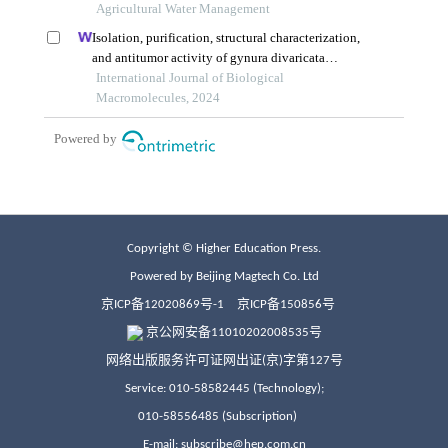
Copyright © Higher Education Press.
Powered by Beijing Magtech Co. Ltd
京ICP备12020869号-1
京ICP备150856号
京公网安备11010202008535号
网络出版服务许可证网出证(京)字第127号
Service: 010-58582445 (Technology);
010-58556485 (Subscription)
E-mail: subscribe@hep.com.cn