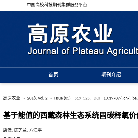
中国高校科技期刊集群服务平台
首页
期刊介绍
高原农业
››
2018, Vol. 2
››
Issue (05)
: 519 -525.
DOI:
10.19707/j.cnki.jp
基于能值的西藏森林生态系统固碳释氧价
唐佳, 陈芝兰, 方江平