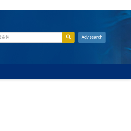
Adv search