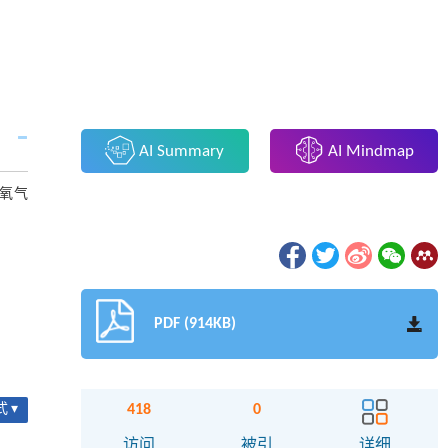
AI Summary
AI Mindmap
放氧气
PDF (914KB)
418
0
 ▾
访问
被引
详细