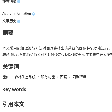
作者信息
+
Author information
+
文章历史
+
摘要
本文采用能值理论与方法对西藏森林生态系统的固碳释氧功能进行价值估算
2867.40万t,其能值价值分别为3.44×107和3.42×107美元,主
关键词
能值
/
森林生态系统
/
服务功能
/
西藏
/
固碳释氧
Key words
引用本文