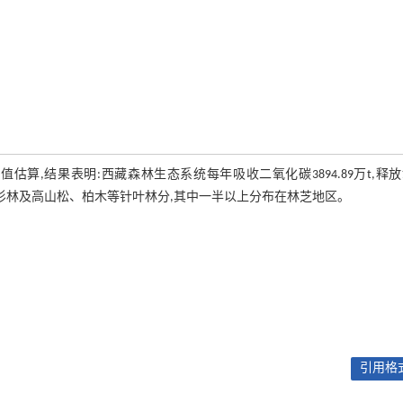
,结果表明:西藏森林生态系统每年吸收二氧化碳3894.89万t,释
要集中在云冷杉林及高山松、柏木等针叶林分,其中一半以上分布在林芝地区。
引用格式