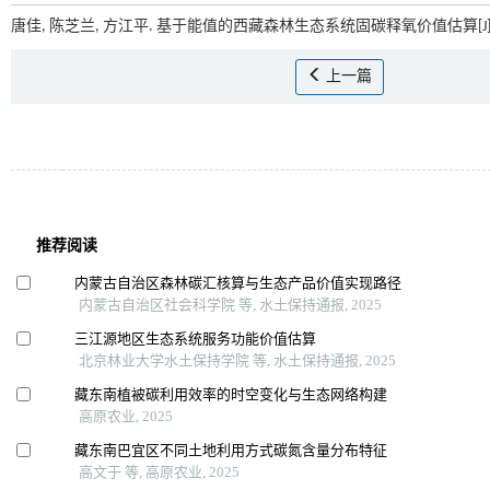
唐佳, 陈芝兰, 方江平. 基于能值的西藏森林生态系统固碳释氧价值估算[J]
上一篇