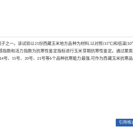
一。该试验以21份西藏玉米地方品种为材料,以对照(15℃)和低温(10
敏感指数和活力指数为抗寒性鉴定指标进行玉米芽期抗寒性鉴定。通过聚
4号、15号、20号、21号等6个品种抗寒能力最强,可作为西藏玉米抗寒
引用格式