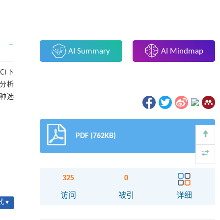
AI Summary
AI Mindmap
℃)下
类分析
品种选
PDF (762KB)
325
0
访问
被引
详细
 ▾