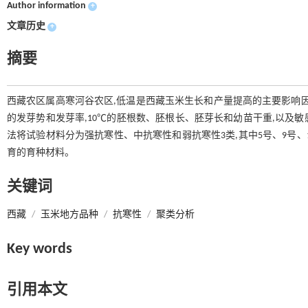
Author information
+
文章历史
+
摘要
西藏农区属高寒河谷农区,低温是西藏玉米生长和产量提高的主要影响因子之
的发芽势和发芽率,10℃的胚根数、胚根长、胚芽长和幼苗干重,以及
法将试验材料分为强抗寒性、中抗寒性和弱抗寒性3类,其中5号、9号、1
育的育种材料。
关键词
西藏
/
玉米地方品种
/
抗寒性
/
聚类分析
Key words
引用本文