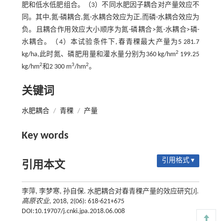
肥和低水低肥组合。（3）不同水肥因子耦合对产量效应不
同。其中,氮-磷耦合,氮-水耦合效应为正,而磷-水耦合效应为
负。且耦合作用效应大小顺序为氮-磷耦合>氮-水耦合>磷-
水耦合。（4）本试验条件下,春青稞最大产量为5 281.7
2
kg/ha,此时氮、磷肥用量和灌水量分别为360 kg/hm
199.25
2
3
2
kg/hm
和2 300 m
/hm
。
关键词
水肥耦合
/
青稞
/
产量
Key words
引用格式 ▾
引用本文
李萍, 李梦寒, 孙自保. 水肥耦合对春青稞产量的效应研究[J].
高原农业
, 2018, 2(06): 618-621+675
DOI:10.19707/j.cnki.jpa.2018.06.008