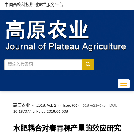
中国高校科技期刊集群服务平台
Toggle
高原农业
››
2018, Vol. 2
››
Issue (06)
: 618 -621+675.
DOI:
10.19707/j.cnki.jpa.2018.06.008
水肥耦合对春青稞产量的效应研究