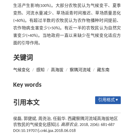
生活产生影响(100%)。大部分农牧民认为气候变干、夏季
变热、河流水量减少、草场返青时间推迟、草场质量恶化
(>60%)。有超过半数的农牧民认为农作物播种时间提前、
农作物病虫害变少(>50%)。有近一半的农牧民认为自然灾
害变少(>40%)。当地政府一直以来缺少在气候变化适应方
面的引导作用。
关键词
气候变化
/
感知
/
高海拔
/
察隅河流域
/
藏东南
Key words
引用格式 ▾
引用本文
侯磊, 郭健斌, 周尧治, 任毅华. 西藏察隅河流域高海拔地区
农牧民的气候变化感知[J].
高原农业
, 2018, 2(06): 681-687
DOI:10.19707/j.cnki.jpa.2018.06.018