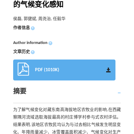
的气候变化感知
侯磊, 郭健斌, 周尧治, 任毅华
作者信息
+
Author information
+
文章历史
+
PDF (1010K)
摘要
为了解气候变化对藏东南高海拔地区农牧业的影响,在西藏
察隅河流域选取海拔最高的村庄博学村参与式农村评估。
结果表明,该地区农牧民均认为与过去相比气候发生明显变
化、年降雨量减少、冰雪覆盖面积减少、气候变化对生产