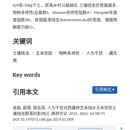
629条/100g干土。距离乡村公路越近,土壤线虫优势属越多,
物种多样性(总属数S、Shannon多样性指数H'、Margalef丰富
度指数SR)、食细菌类线虫(Bacterivores,Ba)的密度、细菌降
解能力越小。
关键词
土壤线虫
/
玉米农田
/
物种多样性
/
人为干扰
/
藏东
南
Key words
引用格式 ▾
引用本文
侯磊, 薛蓓, 薛会英. 人为干扰对西藏林芝米瑞乡玉米农田土
壤线虫群落的影响[J].
高原农业
, 2019, 3(01): 54-58+75
DOI:10.19707/j.cnki.jpa.2019.01.009