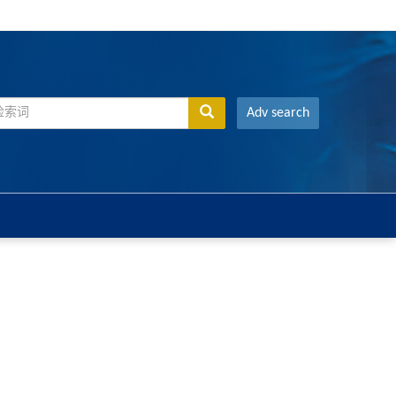
Adv search