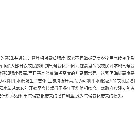
的感知,并通过计算其相对感知强度,探究不同海拔高度农牧民气候变化及
山南市绝大部分农牧民感知到气候变化,不同海拔高度的农牧民对本地气候
对感知强度很高,而且基本随着海拔高度的升高而增强。这表明海拔高度是
为可利用水源发生了变化,且随海拔升高,认为可利用水源减少的农牧民增
水量从2010年开始至今持续低于多年平均值相吻合。(3)政府应建立防
应计划,积极利用气候变化带来的潜在利益,减少气候变化带来的损失。