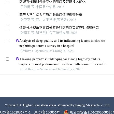
Copyright © Higher Education Press.
Powered by Beijing Magtech Co. Ltd
京ICP备12020869号-1
京ICP备150856号
京公网安备11010202008535