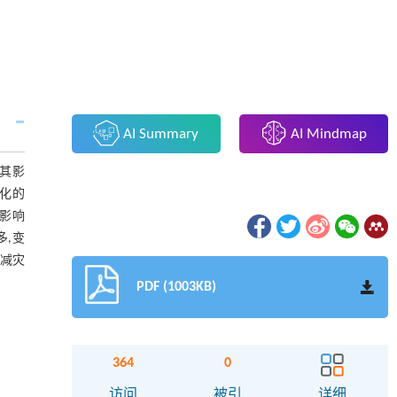
AI Summary
AI Mindmap
其影
变化的
影响
多,变
灾减灾
PDF (1003KB)
364
0
访问
被引
详细