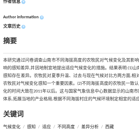
作者信息
+
Author information
+
文章历史
+
摘要
本研究通过问卷调查山南市不同海拔高度的农牧民对气候变化及其影响
响的感知差异,并因地制宜地提出适应气候变化的措施。结果表明:(1)
感知存在差异。农牧民对夏季升温、过去与现在气候对比方两方面,相
农牧民对气候变化感知一个重要因素。(2)不同海拔高度的农牧民一致认
化的时间大致在2011年以后。这与国家气象信息中心数据显示的山南市降
体系,拓展当地的产业格局,根据不同海拔村庄的气候环境制定相宜的适
关键词
气候变化
/
感知
/
适应
/
不同高度
/
差异分析
/
西藏